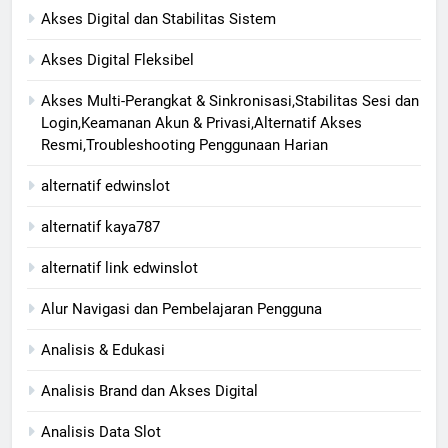
Akses Digital dan Stabilitas Sistem
Akses Digital Fleksibel
Akses Multi-Perangkat & Sinkronisasi,Stabilitas Sesi dan
Login,Keamanan Akun & Privasi,Alternatif Akses
Resmi,Troubleshooting Penggunaan Harian
alternatif edwinslot
alternatif kaya787
alternatif link edwinslot
Alur Navigasi dan Pembelajaran Pengguna
Analisis & Edukasi
Analisis Brand dan Akses Digital
Analisis Data Slot