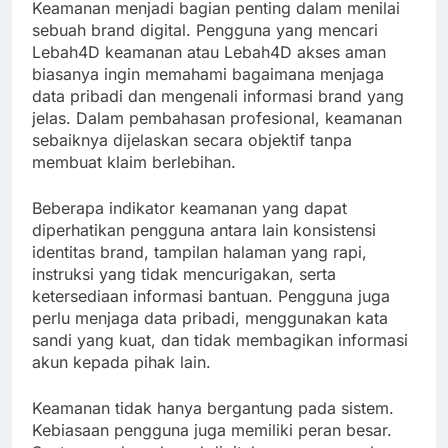
Keamanan menjadi bagian penting dalam menilai
sebuah brand digital. Pengguna yang mencari
Lebah4D keamanan atau Lebah4D akses aman
biasanya ingin memahami bagaimana menjaga
data pribadi dan mengenali informasi brand yang
jelas. Dalam pembahasan profesional, keamanan
sebaiknya dijelaskan secara objektif tanpa
membuat klaim berlebihan.
Beberapa indikator keamanan yang dapat
diperhatikan pengguna antara lain konsistensi
identitas brand, tampilan halaman yang rapi,
instruksi yang tidak mencurigakan, serta
ketersediaan informasi bantuan. Pengguna juga
perlu menjaga data pribadi, menggunakan kata
sandi yang kuat, dan tidak membagikan informasi
akun kepada pihak lain.
Keamanan tidak hanya bergantung pada sistem.
Kebiasaan pengguna juga memiliki peran besar.