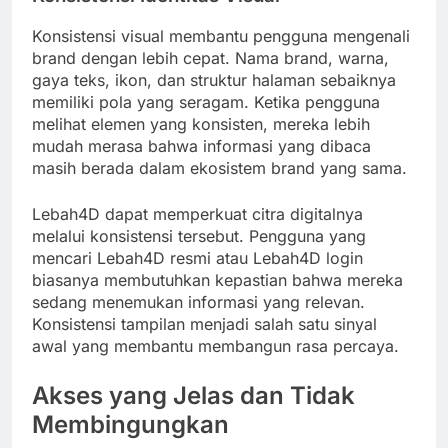
Konsistensi visual membantu pengguna mengenali
brand dengan lebih cepat. Nama brand, warna,
gaya teks, ikon, dan struktur halaman sebaiknya
memiliki pola yang seragam. Ketika pengguna
melihat elemen yang konsisten, mereka lebih
mudah merasa bahwa informasi yang dibaca
masih berada dalam ekosistem brand yang sama.
Lebah4D dapat memperkuat citra digitalnya
melalui konsistensi tersebut. Pengguna yang
mencari Lebah4D resmi atau Lebah4D login
biasanya membutuhkan kepastian bahwa mereka
sedang menemukan informasi yang relevan.
Konsistensi tampilan menjadi salah satu sinyal
awal yang membantu membangun rasa percaya.
Akses yang Jelas dan Tidak
Membingungkan