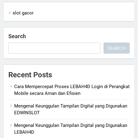
slot gacor
Search
SEARCH
Recent Posts
Cara Mempercepat Proses LEBAH4D Login di Perangkat
Mobile secara Aman dan Efisien
Mengenal Keunggulan Tampilan Digital yang Digunakan
EDWINSLOT
Mengenal Keunggulan Tampilan Digital yang Digunakan
LEBAH4D