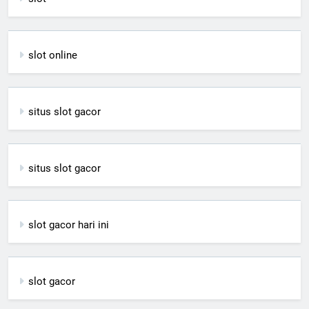
slot online
situs slot gacor
situs slot gacor
slot gacor hari ini
slot gacor