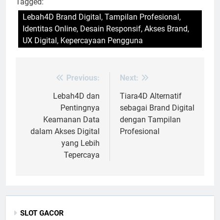
Tagged:
Lebah4D Brand Digital, Tampilan Profesional,
Identitas Online, Desain Responsif, Akses Brand,
UX Digital, Kepercayaan Pengguna
Previous:
Next:
Post
navigation
Lebah4D dan
Tiara4D Alternatif
Pentingnya
sebagai Brand Digital
Keamanan Data
dengan Tampilan
dalam Akses Digital
Profesional
yang Lebih
Tepercaya
SLOT GACOR