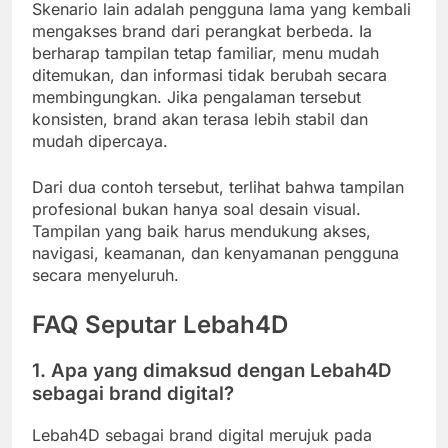
Skenario lain adalah pengguna lama yang kembali
mengakses brand dari perangkat berbeda. Ia
berharap tampilan tetap familiar, menu mudah
ditemukan, dan informasi tidak berubah secara
membingungkan. Jika pengalaman tersebut
konsisten, brand akan terasa lebih stabil dan
mudah dipercaya.
Dari dua contoh tersebut, terlihat bahwa tampilan
profesional bukan hanya soal desain visual.
Tampilan yang baik harus mendukung akses,
navigasi, keamanan, dan kenyamanan pengguna
secara menyeluruh.
FAQ Seputar Lebah4D
1. Apa yang dimaksud dengan Lebah4D
sebagai brand digital?
Lebah4D sebagai brand digital merujuk pada