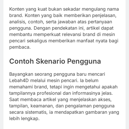
Konten yang kuat bukan sekadar mengulang nama
brand. Konten yang baik memberikan penjelasan,
analisis, contoh, serta jawaban atas pertanyaan
pengguna. Dengan pendekatan ini, artikel dapat
membantu memperkuat relevansi brand di mesin
pencari sekaligus memberikan manfaat nyata bagi
pembaca.
Contoh Skenario Pengguna
Bayangkan seorang pengguna baru mencari
Lebah4D melalui mesin pencari. Ia belum
memahami brand, tetapi ingin mengetahui apakah
tampilannya profesional dan informasinya jelas.
Saat membaca artikel yang menjelaskan akses,
tampilan, keamanan, dan pengalaman pengguna
secara sistematis, ia mendapatkan gambaran yang
lebih lengkap.