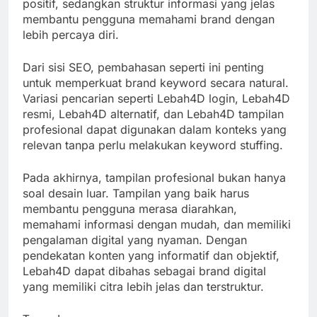
positif, sedangkan struktur informasi yang jelas
membantu pengguna memahami brand dengan
lebih percaya diri.
Dari sisi SEO, pembahasan seperti ini penting
untuk memperkuat brand keyword secara natural.
Variasi pencarian seperti Lebah4D login, Lebah4D
resmi, Lebah4D alternatif, dan Lebah4D tampilan
profesional dapat digunakan dalam konteks yang
relevan tanpa perlu melakukan keyword stuffing.
Pada akhirnya, tampilan profesional bukan hanya
soal desain luar. Tampilan yang baik harus
membantu pengguna merasa diarahkan,
memahami informasi dengan mudah, dan memiliki
pengalaman digital yang nyaman. Dengan
pendekatan konten yang informatif dan objektif,
Lebah4D dapat dibahas sebagai brand digital
yang memiliki citra lebih jelas dan terstruktur.