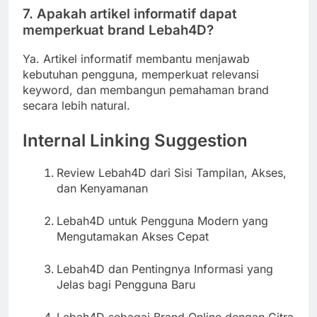
7. Apakah artikel informatif dapat
memperkuat brand Lebah4D?
Ya. Artikel informatif membantu menjawab
kebutuhan pengguna, memperkuat relevansi
keyword, dan membangun pemahaman brand
secara lebih natural.
Internal Linking Suggestion
Review Lebah4D dari Sisi Tampilan, Akses,
dan Kenyamanan
Lebah4D untuk Pengguna Modern yang
Mengutamakan Akses Cepat
Lebah4D dan Pentingnya Informasi yang
Jelas bagi Pengguna Baru