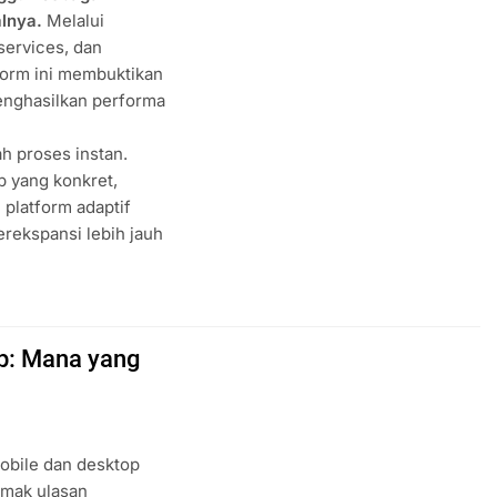
lnya.
Melalui
services, dan
form ini membuktikan
enghasilkan performa
h proses instan.
p yang konkret,
platform adaptif
rekspansi lebih jauh
p: Mana yang
bile dan desktop
Simak ulasan