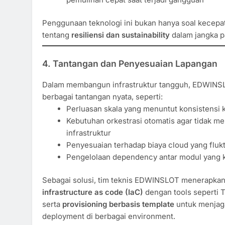
Penggunaan teknologi ini bukan hanya soal kecepat
tentang
resiliensi dan sustainability
dalam jangka p
4. Tantangan dan Penyesuaian Lapangan
Dalam membangun infrastruktur tangguh, EDWINS
berbagai tantangan nyata, seperti:
Perluasan skala yang menuntut konsistensi k
Kebutuhan orkestrasi otomatis agar tidak m
infrastruktur
Penyesuaian terhadap biaya cloud yang flukt
Pengelolaan dependency antar modul yang 
Sebagai solusi, tim teknis EDWINSLOT menerapkan
infrastructure as code (IaC)
dengan tools seperti T
serta
provisioning berbasis template
untuk menjag
deployment di berbagai environment.