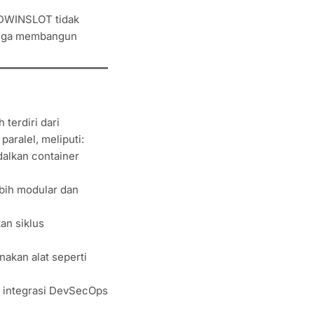
EDWINSLOT tidak
 juga membangun
terdiri dari
paralel, meliputi:
alkan container
ebih modular dan
an siklus
akan alat seperti
k integrasi DevSecOps