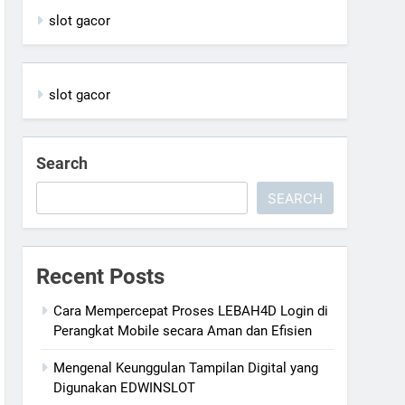
slot gacor
slot gacor
Search
SEARCH
Recent Posts
Cara Mempercepat Proses LEBAH4D Login di
Perangkat Mobile secara Aman dan Efisien
Mengenal Keunggulan Tampilan Digital yang
Digunakan EDWINSLOT