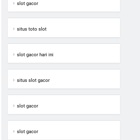
slot gacor
situs toto slot
slot gacor hari ini
situs slot gacor
slot gacor
slot gacor