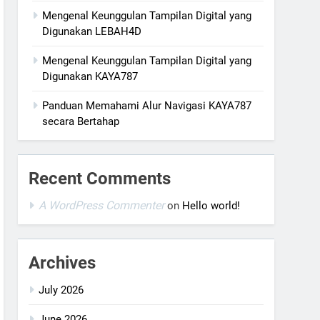
Mengenal Keunggulan Tampilan Digital yang
Digunakan LEBAH4D
Mengenal Keunggulan Tampilan Digital yang
Digunakan KAYA787
Panduan Memahami Alur Navigasi KAYA787
secara Bertahap
Recent Comments
A WordPress Commenter
on
Hello world!
Archives
July 2026
June 2026