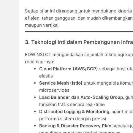
Setiap pilar ini dirancang untuk mendukung kinerja
efisien, tahan gangguan, dan mudah dikembangkan 
maupun vertikal.
3. Teknologi Inti dalam Pembangunan Infra
EDWINSLOT mengandalkan sejumlah teknologi kun
roadmap-nya:
Cloud Platform (AWS/GCP)
sebagai host uta
elastis
Service Mesh (Istio)
untuk mengelola komuni
microservices
Load Balancer dan Auto-Scaling Group
, gu
lonjakan trafik secara real-time
Distributed Logging & Monitoring
, agar tim 
performa sistem dengan presisi
Backup & Disaster Recovery Plan
sebagai j
pemulihan cepat saat terjadi gangguan