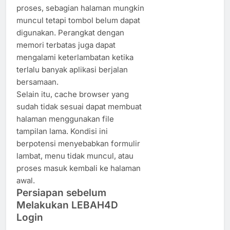
proses, sebagian halaman mungkin
muncul tetapi tombol belum dapat
digunakan. Perangkat dengan
memori terbatas juga dapat
mengalami keterlambatan ketika
terlalu banyak aplikasi berjalan
bersamaan.
Selain itu, cache browser yang
sudah tidak sesuai dapat membuat
halaman menggunakan file
tampilan lama. Kondisi ini
berpotensi menyebabkan formulir
lambat, menu tidak muncul, atau
proses masuk kembali ke halaman
awal.
Persiapan sebelum
Melakukan LEBAH4D
Login