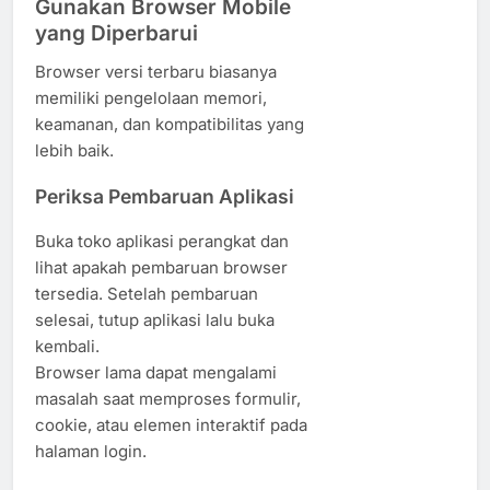
Gunakan Browser Mobile
yang Diperbarui
Browser versi terbaru biasanya
memiliki pengelolaan memori,
keamanan, dan kompatibilitas yang
lebih baik.
Periksa Pembaruan Aplikasi
Buka toko aplikasi perangkat dan
lihat apakah pembaruan browser
tersedia. Setelah pembaruan
selesai, tutup aplikasi lalu buka
kembali.
Browser lama dapat mengalami
masalah saat memproses formulir,
cookie, atau elemen interaktif pada
halaman login.