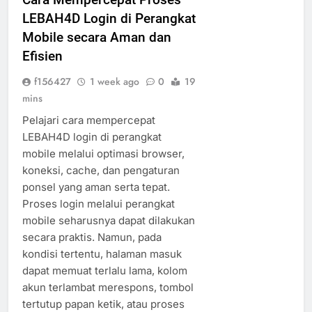
LEBAH4D Login di Perangkat
Mobile secara Aman dan
Efisien
f156427
1 week ago
0
19
mins
Pelajari cara mempercepat
LEBAH4D login di perangkat
mobile melalui optimasi browser,
koneksi, cache, dan pengaturan
ponsel yang aman serta tepat.
Proses login melalui perangkat
mobile seharusnya dapat dilakukan
secara praktis. Namun, pada
kondisi tertentu, halaman masuk
dapat memuat terlalu lama, kolom
akun terlambat merespons, tombol
tertutup papan ketik, atau proses