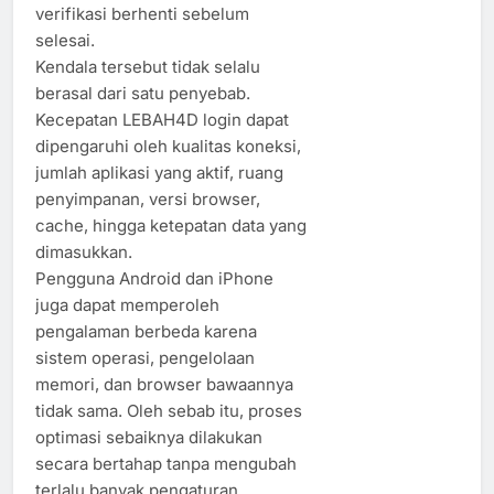
verifikasi berhenti sebelum
selesai.
Kendala tersebut tidak selalu
berasal dari satu penyebab.
Kecepatan LEBAH4D login dapat
dipengaruhi oleh kualitas koneksi,
jumlah aplikasi yang aktif, ruang
penyimpanan, versi browser,
cache, hingga ketepatan data yang
dimasukkan.
Pengguna Android dan iPhone
juga dapat memperoleh
pengalaman berbeda karena
sistem operasi, pengelolaan
memori, dan browser bawaannya
tidak sama. Oleh sebab itu, proses
optimasi sebaiknya dilakukan
secara bertahap tanpa mengubah
terlalu banyak pengaturan