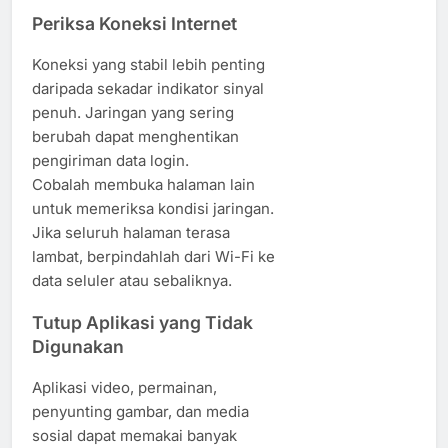
Periksa Koneksi Internet
Koneksi yang stabil lebih penting
daripada sekadar indikator sinyal
penuh. Jaringan yang sering
berubah dapat menghentikan
pengiriman data login.
Cobalah membuka halaman lain
untuk memeriksa kondisi jaringan.
Jika seluruh halaman terasa
lambat, berpindahlah dari Wi-Fi ke
data seluler atau sebaliknya.
Tutup Aplikasi yang Tidak
Digunakan
Aplikasi video, permainan,
penyunting gambar, dan media
sosial dapat memakai banyak