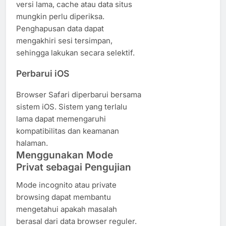
versi lama, cache atau data situs
mungkin perlu diperiksa.
Penghapusan data dapat
mengakhiri sesi tersimpan,
sehingga lakukan secara selektif.
Perbarui iOS
Browser Safari diperbarui bersama
sistem iOS. Sistem yang terlalu
lama dapat memengaruhi
kompatibilitas dan keamanan
halaman.
Menggunakan Mode
Privat sebagai Pengujian
Mode incognito atau private
browsing dapat membantu
mengetahui apakah masalah
berasal dari data browser reguler.