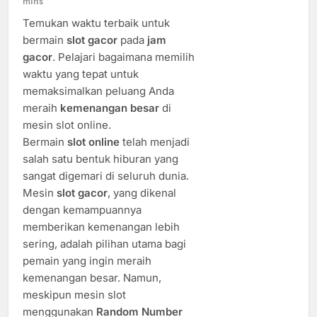
mins
Temukan waktu terbaik untuk
bermain
slot gacor
pada
jam
gacor
. Pelajari bagaimana memilih
waktu yang tepat untuk
memaksimalkan peluang Anda
meraih
kemenangan besar
di
mesin slot online.
Bermain
slot online
telah menjadi
salah satu bentuk hiburan yang
sangat digemari di seluruh dunia.
Mesin
slot gacor
, yang dikenal
dengan kemampuannya
memberikan kemenangan lebih
sering, adalah pilihan utama bagi
pemain yang ingin meraih
kemenangan besar. Namun,
meskipun mesin slot
menggunakan
Random Number