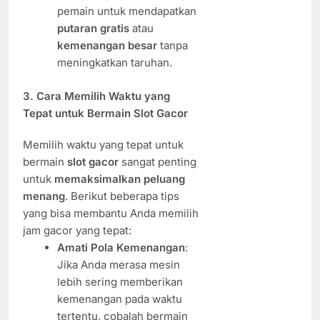
pemain untuk mendapatkan
putaran gratis
atau
kemenangan besar
tanpa
meningkatkan taruhan.
3.
Cara Memilih Waktu yang
Tepat untuk Bermain Slot Gacor
Memilih waktu yang tepat untuk
bermain
slot gacor
sangat penting
untuk
memaksimalkan peluang
menang
. Berikut beberapa tips
yang bisa membantu Anda memilih
jam gacor yang tepat:
Amati Pola Kemenangan
:
Jika Anda merasa mesin
lebih sering memberikan
kemenangan pada waktu
tertentu, cobalah bermain