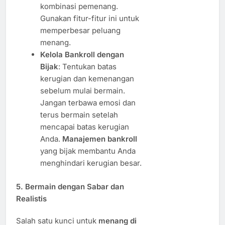
kombinasi pemenang.
Gunakan fitur-fitur ini untuk
memperbesar peluang
menang.
Kelola Bankroll dengan
Bijak
: Tentukan batas
kerugian dan kemenangan
sebelum mulai bermain.
Jangan terbawa emosi dan
terus bermain setelah
mencapai batas kerugian
Anda.
Manajemen bankroll
yang bijak membantu Anda
menghindari kerugian besar.
5.
Bermain dengan Sabar dan
Realistis
Salah satu kunci untuk
menang di