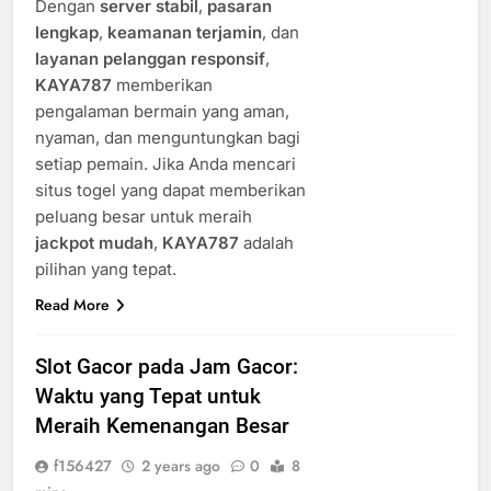
Dengan
server stabil
,
pasaran
lengkap
,
keamanan terjamin
, dan
layanan pelanggan responsif
,
KAYA787
memberikan
pengalaman bermain yang aman,
nyaman, dan menguntungkan bagi
setiap pemain. Jika Anda mencari
situs togel yang dapat memberikan
peluang besar untuk meraih
jackpot mudah
,
KAYA787
adalah
pilihan yang tepat.
Read More
Slot Gacor pada Jam Gacor:
Waktu yang Tepat untuk
Meraih Kemenangan Besar
f156427
2 years ago
0
8