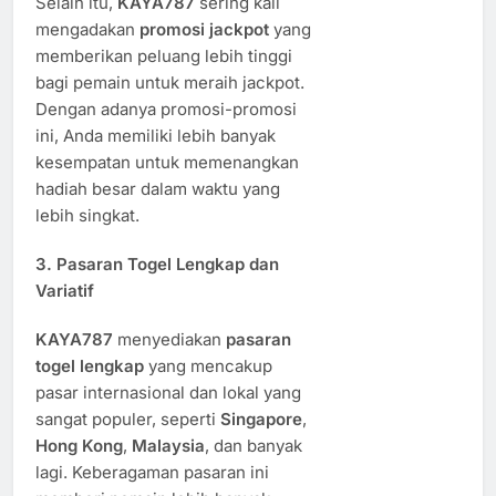
Selain itu,
KAYA787
sering kali
mengadakan
promosi jackpot
yang
memberikan peluang lebih tinggi
bagi pemain untuk meraih jackpot.
Dengan adanya promosi-promosi
ini, Anda memiliki lebih banyak
kesempatan untuk memenangkan
hadiah besar dalam waktu yang
lebih singkat.
3.
Pasaran Togel Lengkap dan
Variatif
KAYA787
menyediakan
pasaran
togel lengkap
yang mencakup
pasar internasional dan lokal yang
sangat populer, seperti
Singapore
,
Hong Kong
,
Malaysia
, dan banyak
lagi. Keberagaman pasaran ini