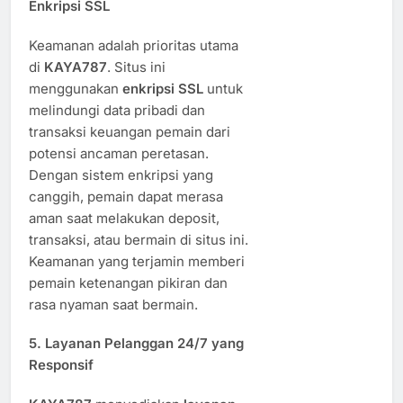
Enkripsi SSL
Keamanan adalah prioritas utama
di
KAYA787
. Situs ini
menggunakan
enkripsi SSL
untuk
melindungi data pribadi dan
transaksi keuangan pemain dari
potensi ancaman peretasan.
Dengan sistem enkripsi yang
canggih, pemain dapat merasa
aman saat melakukan deposit,
transaksi, atau bermain di situs ini.
Keamanan yang terjamin memberi
pemain ketenangan pikiran dan
rasa nyaman saat bermain.
5.
Layanan Pelanggan 24/7 yang
Responsif