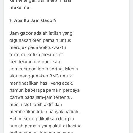
kemenangan dan meraih
hasil
maksimal
.
1.
Apa Itu Jam Gacor?
Jam gacor
adalah istilah yang
digunakan oleh pemain untuk
merujuk pada waktu-waktu
tertentu ketika mesin slot
cenderung memberikan
kemenangan lebih sering. Mesin
slot menggunakan
RNG
untuk
menghasilkan hasil yang acak,
namun beberapa pemain percaya
bahwa pada jam-jam tertentu,
mesin slot lebih aktif dan
memberikan lebih banyak hadiah.
Hal ini sering dikaitkan dengan
jumlah pemain yang aktif di kasino
online atau siklus pembayaran