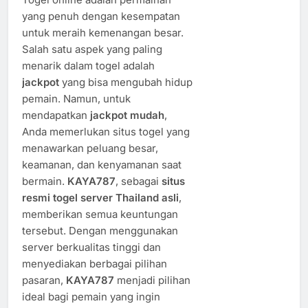
yang penuh dengan kesempatan
untuk meraih kemenangan besar.
Salah satu aspek yang paling
menarik dalam togel adalah
jackpot
yang bisa mengubah hidup
pemain. Namun, untuk
mendapatkan
jackpot mudah
,
Anda memerlukan situs togel yang
menawarkan peluang besar,
keamanan, dan kenyamanan saat
bermain.
KAYA787
, sebagai
situs
resmi togel server Thailand asli
,
memberikan semua keuntungan
tersebut. Dengan menggunakan
server berkualitas tinggi dan
menyediakan berbagai pilihan
pasaran,
KAYA787
menjadi pilihan
ideal bagi pemain yang ingin