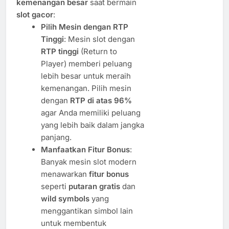
kemenangan besar
saat bermain
slot gacor
:
Pilih Mesin dengan RTP
Tinggi
: Mesin slot dengan
RTP tinggi
(Return to
Player) memberi peluang
lebih besar untuk meraih
kemenangan. Pilih mesin
dengan
RTP di atas 96%
agar Anda memiliki peluang
yang lebih baik dalam jangka
panjang.
Manfaatkan Fitur Bonus
:
Banyak mesin slot modern
menawarkan
fitur bonus
seperti
putaran gratis
dan
wild symbols
yang
menggantikan simbol lain
untuk membentuk