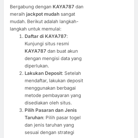
Bergabung dengan
KAYA787
dan
meraih
jackpot mudah
sangat
mudah. Berikut adalah langkah-
langkah untuk memulai:
Daftar di KAYA787
:
Kunjungi situs resmi
KAYA787
dan buat akun
dengan mengisi data yang
diperlukan.
Lakukan Deposit
: Setelah
mendaftar, lakukan deposit
menggunakan berbagai
metode pembayaran yang
disediakan oleh situs.
Pilih Pasaran dan Jenis
Taruhan
: Pilih pasar togel
dan jenis taruhan yang
sesuai dengan strategi