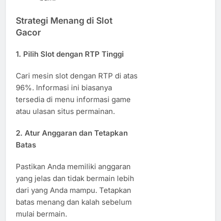
Strategi Menang di Slot
Gacor
1. Pilih Slot dengan RTP Tinggi
Cari mesin slot dengan RTP di atas
96%. Informasi ini biasanya
tersedia di menu informasi game
atau ulasan situs permainan.
2. Atur Anggaran dan Tetapkan
Batas
Pastikan Anda memiliki anggaran
yang jelas dan tidak bermain lebih
dari yang Anda mampu. Tetapkan
batas menang dan kalah sebelum
mulai bermain.