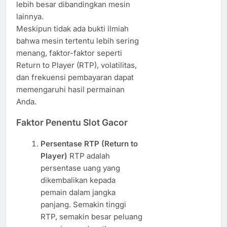
lebih besar dibandingkan mesin
lainnya.
Meskipun tidak ada bukti ilmiah
bahwa mesin tertentu lebih sering
menang, faktor-faktor seperti
Return to Player (RTP), volatilitas,
dan frekuensi pembayaran dapat
memengaruhi hasil permainan
Anda.
Faktor Penentu Slot Gacor
Persentase RTP (Return to
Player)
RTP adalah
persentase uang yang
dikembalikan kepada
pemain dalam jangka
panjang. Semakin tinggi
RTP, semakin besar peluang