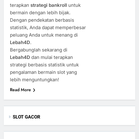
terapkan
strategi bankroll
untuk
bermain dengan lebih bijak.
Dengan pendekatan berbasis
statistik, Anda dapat memperbesar
peluang Anda untuk menang di
Lebah4D
.
Bergabunglah sekarang di
Lebah4D
dan mulai terapkan
strategi berbasis statistik untuk
pengalaman bermain slot yang
lebih menguntungkan!
Read More
SLOT GACOR