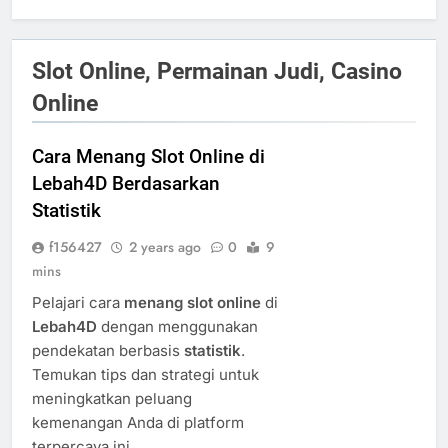
Slot Online, Permainan Judi, Casino
Online
Cara Menang Slot Online di
Lebah4D Berdasarkan
Statistik
f156427
2 years ago
0
9
mins
Pelajari cara
menang slot online
di
Lebah4D
dengan menggunakan
pendekatan berbasis
statistik
.
Temukan tips dan strategi untuk
meningkatkan peluang
kemenangan Anda di platform
terpercaya ini.