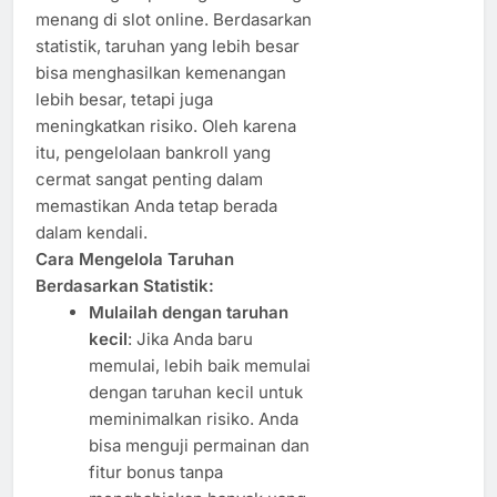
menang di slot online. Berdasarkan
statistik, taruhan yang lebih besar
bisa menghasilkan kemenangan
lebih besar, tetapi juga
meningkatkan risiko. Oleh karena
itu, pengelolaan bankroll yang
cermat sangat penting dalam
memastikan Anda tetap berada
dalam kendali.
Cara Mengelola Taruhan
Berdasarkan Statistik:
Mulailah dengan taruhan
kecil
: Jika Anda baru
memulai, lebih baik memulai
dengan taruhan kecil untuk
meminimalkan risiko. Anda
bisa menguji permainan dan
fitur bonus tanpa