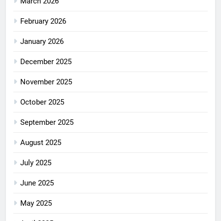
March 2026
February 2026
January 2026
December 2025
November 2025
October 2025
September 2025
August 2025
July 2025
June 2025
May 2025