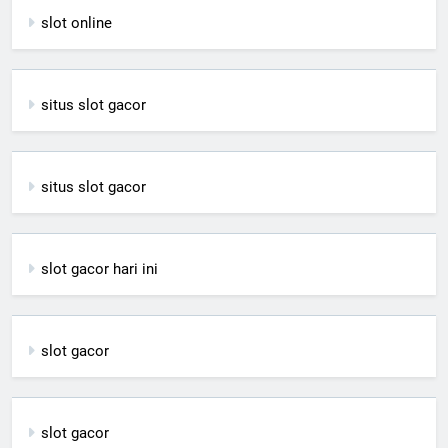
slot online
situs slot gacor
situs slot gacor
slot gacor hari ini
slot gacor
slot gacor