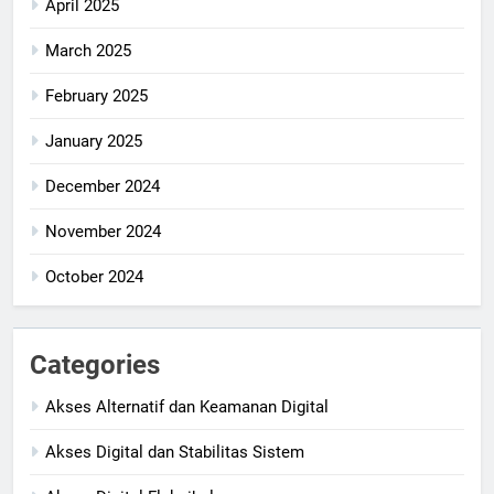
April 2025
March 2025
February 2025
January 2025
December 2024
November 2024
October 2024
Categories
Akses Alternatif dan Keamanan Digital
Akses Digital dan Stabilitas Sistem