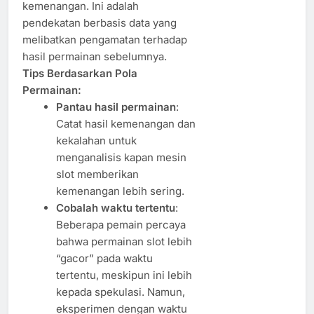
kemenangan. Ini adalah
pendekatan berbasis data yang
melibatkan pengamatan terhadap
hasil permainan sebelumnya.
Tips Berdasarkan Pola
Permainan:
Pantau hasil permainan
:
Catat hasil kemenangan dan
kekalahan untuk
menganalisis kapan mesin
slot memberikan
kemenangan lebih sering.
Cobalah waktu tertentu
:
Beberapa pemain percaya
bahwa permainan slot lebih
“gacor” pada waktu
tertentu, meskipun ini lebih
kepada spekulasi. Namun,
eksperimen dengan waktu