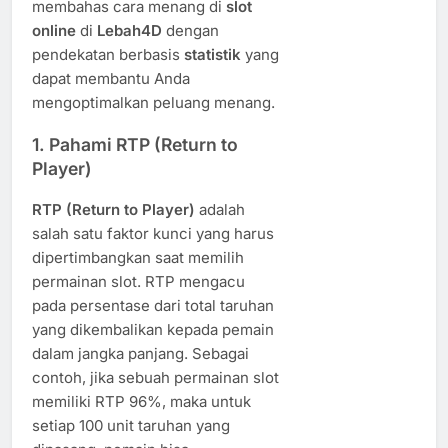
membahas cara menang di
slot
online
di
Lebah4D
dengan
pendekatan berbasis
statistik
yang
dapat membantu Anda
mengoptimalkan peluang menang.
1.
Pahami RTP (Return to
Player)
RTP (Return to Player)
adalah
salah satu faktor kunci yang harus
dipertimbangkan saat memilih
permainan slot. RTP mengacu
pada persentase dari total taruhan
yang dikembalikan kepada pemain
dalam jangka panjang. Sebagai
contoh, jika sebuah permainan slot
memiliki RTP 96%, maka untuk
setiap 100 unit taruhan yang