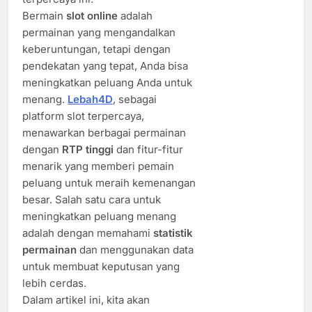
Bermain
slot online
adalah
permainan yang mengandalkan
keberuntungan, tetapi dengan
pendekatan yang tepat, Anda bisa
meningkatkan peluang Anda untuk
menang.
Lebah4D
, sebagai
platform slot terpercaya,
menawarkan berbagai permainan
dengan
RTP tinggi
dan fitur-fitur
menarik yang memberi pemain
peluang untuk meraih kemenangan
besar. Salah satu cara untuk
meningkatkan peluang menang
adalah dengan memahami
statistik
permainan
dan menggunakan data
untuk membuat keputusan yang
lebih cerdas.
Dalam artikel ini, kita akan