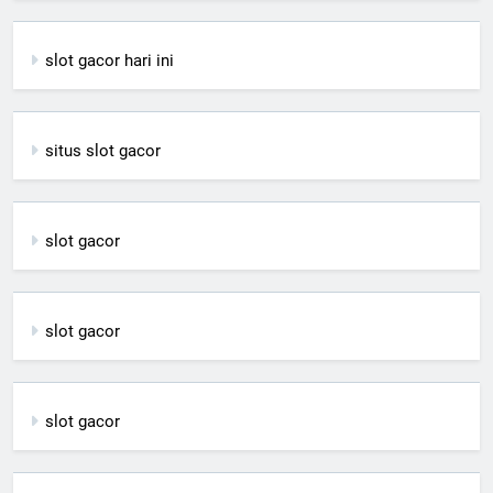
slot gacor hari ini
situs slot gacor
slot gacor
slot gacor
slot gacor