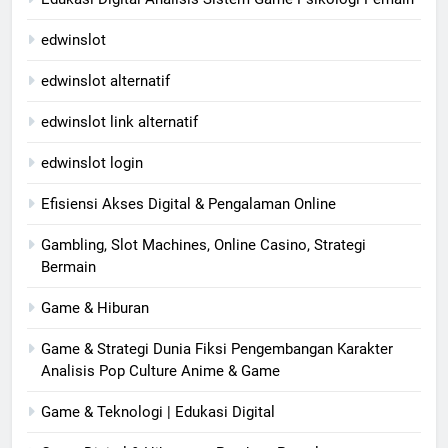
edwinslot
edwinslot alternatif
edwinslot link alternatif
edwinslot login
Efisiensi Akses Digital & Pengalaman Online
Gambling, Slot Machines, Online Casino, Strategi
Bermain
Game & Hiburan
Game & Strategi Dunia Fiksi Pengembangan Karakter
Analisis Pop Culture Anime & Game
Game & Teknologi | Edukasi Digital