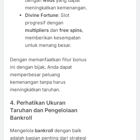
dengan
wilds
yang dapat
meningkatkan kemenangan.
Divine Fortune
: Slot
progresif dengan
multipliers
dan
free spins
,
memberikan kesempatan
untuk menang besar.
Dengan memanfaatkan fitur bonus
ini dengan bijak, Anda dapat
memperbesar peluang
kemenangan tanpa harus
meningkatkan taruhan.
4.
Perhatikan Ukuran
Taruhan dan Pengelolaan
Bankroll
Mengelola
bankroll
dengan baik
adalah bagian penting dari strategi