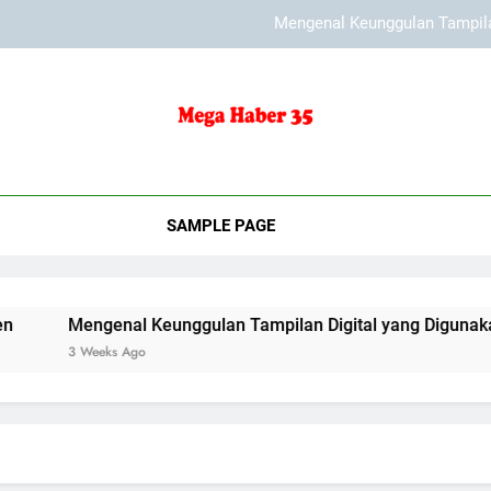
Mengenal Keunggulan Tampil
Mengenal Keunggulan Tamp
Mengenal Keunggulan Tam
a Haber 35
Cara Mempercepat Proses LEBAH4D Login di Peran
erita Terbaru Dari Seluruh Dunia Di Mega Haber 35. Informasi 
Mengenal Keunggulan Tampil
SAMPLE PAGE
Mengenal Keunggulan Tamp
Mengenal Keunggulan Tam
genal Keunggulan Tampilan Digital yang Digunakan EDWINS
eks Ago