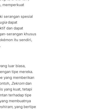
n, memperkuat
ki serangan spesial
ugia
dapat
ktif dan dapat
gan-serangan khusus
okémon itu sendiri,
.
ng luar biasa,
dengan tipe mereka.
ipe yang memberikan
ontoh,
Zekrom
dan
yang kuat, tetapi
tan terhadap tipe
, yang membuatnya
eshiram
, yang bertipe