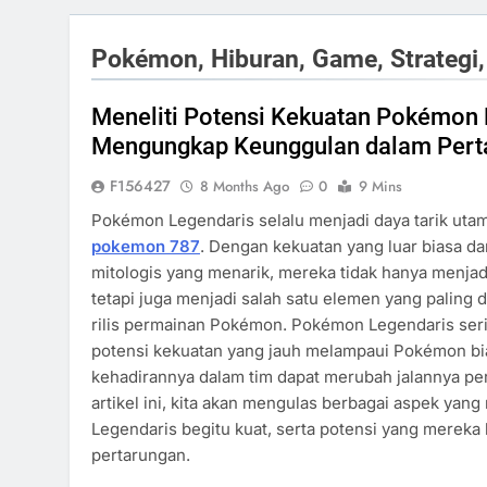
Pokémon, Hiburan, Game, Strategi,
Meneliti Potensi Kekuatan Pokémon 
Mengungkap Keunggulan dalam Pert
F156427
8 Months Ago
0
9 Mins
Pokémon Legendaris selalu menjadi daya tarik uta
pokemon 787
. Dengan kekuatan yang luar biasa da
mitologis yang menarik, mereka tidak hanya menjadi
tetapi juga menjadi salah satu elemen yang paling 
rilis permainan Pokémon. Pokémon Legendaris serin
potensi kekuatan yang jauh melampaui Pokémon bi
kehadirannya dalam tim dapat merubah jalannya p
artikel ini, kita akan mengulas berbagai aspek y
Legendaris begitu kuat, serta potensi yang mereka
pertarungan.