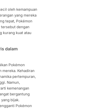
rkecil oleh kemampuan
 serangan yang mereka
ang tepat, Pokémon
 tersebut dengan
g kurang kuat atau
is dalam
alkan Pokémon
m mereka. Kehadiran
namika pertempuran,
nggi. Namun,
rarti kemenangan
sangat bergantung
yang bijak.
 mengganti Pokémon