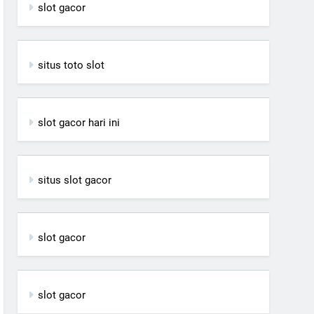
slot gacor
situs toto slot
slot gacor hari ini
situs slot gacor
slot gacor
slot gacor