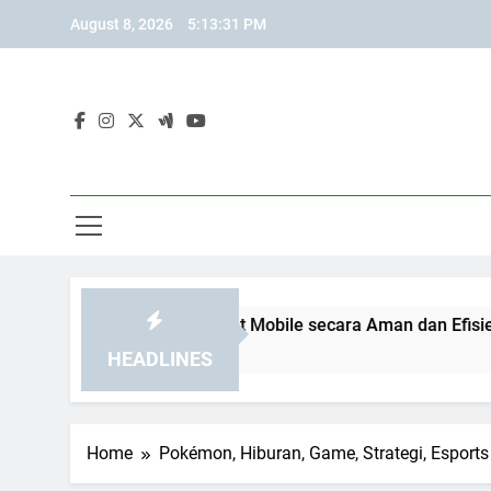
Skip
August 8, 2026
5:13:32 PM
to
content
Meg
Dapatkan B
gin di Perangkat Mobile secara Aman dan Efisien
Men
3 We
HEADLINES
Home
Pokémon, Hiburan, Game, Strategi, Esports