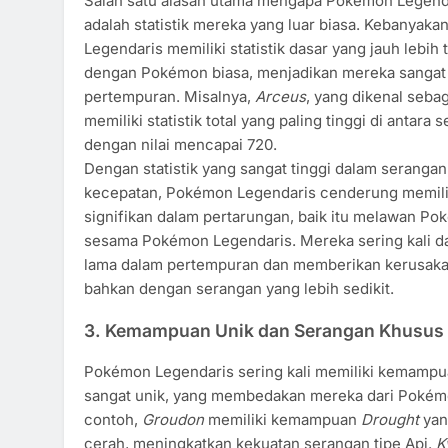
Salah satu alasan utama mengapa Pokémon Legenda
adalah statistik mereka yang luar biasa. Kebanyak
Legendaris memiliki statistik dasar yang jauh lebih
dengan Pokémon biasa, menjadikan mereka sangat
pertempuran. Misalnya,
Arceus
, yang dikenal seb
memiliki statistik total yang paling tinggi di antar
dengan nilai mencapai 720.
Dengan statistik yang sangat tinggi dalam serangan
kecepatan, Pokémon Legendaris cenderung memili
signifikan dalam pertarungan, baik itu melawan P
sesama Pokémon Legendaris. Mereka sering kali da
lama dalam pertempuran dan memberikan kerusakan
bahkan dengan serangan yang lebih sedikit.
3.
Kemampuan Unik dan Serangan Khusus
Pokémon Legendaris sering kali memiliki kemampu
sangat unik, yang membedakan mereka dari Pokémo
contoh,
Groudon
memiliki kemampuan
Drought
yan
cerah, meningkatkan kekuatan serangan tipe Api.
K