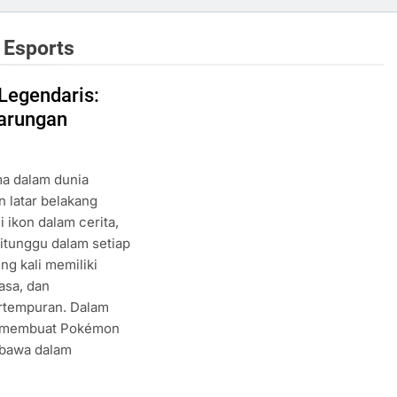
 Esports
Legendaris:
arungan
ma dalam dunia
n latar belakang
 ikon dalam cerita,
ditunggu dalam setiap
g kali memiliki
asa, dan
ertempuran. Dalam
ang membuat Pokémon
 bawa dalam