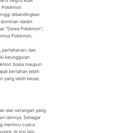
ris begitu kuat
an Pokémon
 tinggi dibandingkan
 dominan dalam
agai “Dewa Pokémon”,
a semua Pokémon,
, pertahanan, dan
ki keunggulan
okémon biasa maupun
pat bertahan lebih
 yang lebih besar,
an dan serangan yang
n lainnya. Sebagai
g memicu cuaca
yogre
, di sisi lain,