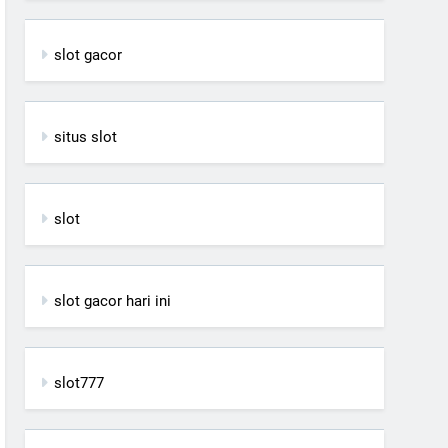
slot gacor
situs slot
slot
slot gacor hari ini
slot777