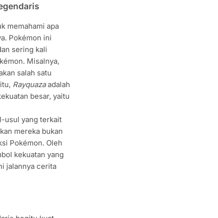
egendaris
uk memahami apa
a. Pokémon ini
an sering kali
okémon. Misalnya,
akan salah satu
itu,
Rayquaza
adalah
kuatan besar, yaitu
-usul yang terkait
ikan mereka bukan
iksi Pokémon. Oleh
imbol kekuatan yang
 jalannya cerita