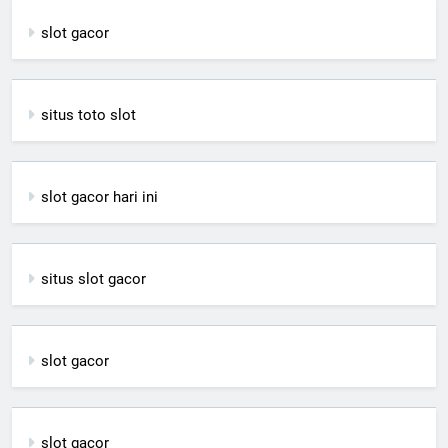
slot gacor
situs toto slot
slot gacor hari ini
situs slot gacor
slot gacor
slot gacor