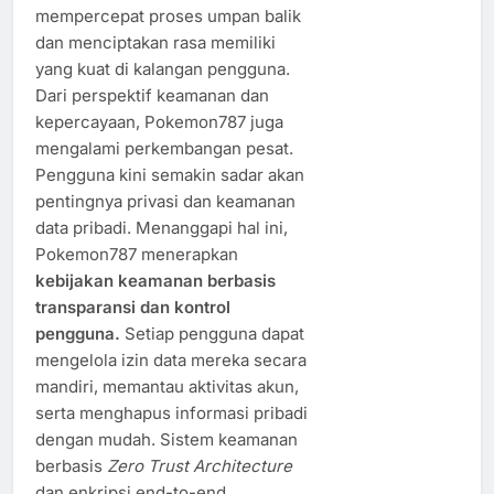
mempercepat proses umpan balik
dan menciptakan rasa memiliki
yang kuat di kalangan pengguna.
Dari perspektif keamanan dan
kepercayaan, Pokemon787 juga
mengalami perkembangan pesat.
Pengguna kini semakin sadar akan
pentingnya privasi dan keamanan
data pribadi. Menanggapi hal ini,
Pokemon787 menerapkan
kebijakan keamanan berbasis
transparansi dan kontrol
pengguna.
Setiap pengguna dapat
mengelola izin data mereka secara
mandiri, memantau aktivitas akun,
serta menghapus informasi pribadi
dengan mudah. Sistem keamanan
berbasis
Zero Trust Architecture
dan enkripsi end-to-end