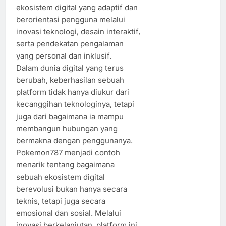
ekosistem digital yang adaptif dan
berorientasi pengguna melalui
inovasi teknologi, desain interaktif,
serta pendekatan pengalaman
yang personal dan inklusif.
Dalam dunia digital yang terus
berubah, keberhasilan sebuah
platform tidak hanya diukur dari
kecanggihan teknologinya, tetapi
juga dari bagaimana ia mampu
membangun hubungan yang
bermakna dengan penggunanya.
Pokemon787 menjadi contoh
menarik tentang bagaimana
sebuah ekosistem digital
berevolusi bukan hanya secara
teknis, tetapi juga secara
emosional dan sosial. Melalui
inovasi berkelanjutan, platform ini