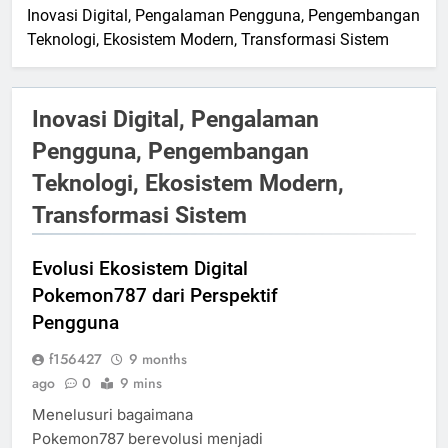
Inovasi Digital, Pengalaman Pengguna, Pengembangan
Teknologi, Ekosistem Modern, Transformasi Sistem
Inovasi Digital, Pengalaman
Pengguna, Pengembangan
Teknologi, Ekosistem Modern,
Transformasi Sistem
Evolusi Ekosistem Digital
Pokemon787 dari Perspektif
Pengguna
f156427
9 months
ago
0
9 mins
Menelusuri bagaimana
Pokemon787 berevolusi menjadi