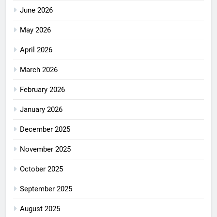
June 2026
May 2026
April 2026
March 2026
February 2026
January 2026
December 2025
November 2025
October 2025
September 2025
August 2025