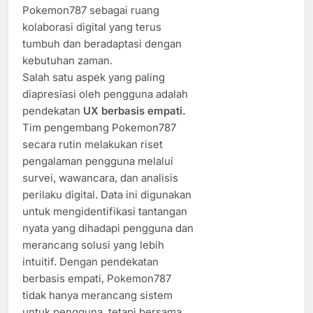
Pokemon787 sebagai ruang
kolaborasi digital yang terus
tumbuh dan beradaptasi dengan
kebutuhan zaman.
Salah satu aspek yang paling
diapresiasi oleh pengguna adalah
pendekatan
UX berbasis empati.
Tim pengembang Pokemon787
secara rutin melakukan riset
pengalaman pengguna melalui
survei, wawancara, dan analisis
perilaku digital. Data ini digunakan
untuk mengidentifikasi tantangan
nyata yang dihadapi pengguna dan
merancang solusi yang lebih
intuitif. Dengan pendekatan
berbasis empati, Pokemon787
tidak hanya merancang sistem
untuk pengguna, tetapi bersama