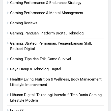
Gaming Performance & Endurance Strategy
Gaming Performance & Mental Management
Gaming Reviews
Gaming, Panduan, Platform Digital, Teknologi
Gaming, Strategi Permainan, Pengembangan Skill,
Edukasi Digital
Gaming, Tips dan Trik, Game Survival
Gaya Hidup & Teknologi Digital
Healthy Living, Nutrition & Wellness, Body Management,
Lifestyle Improvement
Hiburan Digital, Teknologi Interaktif, Tren Dunia Gaming,
Lifestyle Modern
horas88