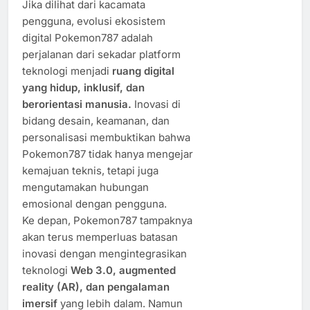
Jika dilihat dari kacamata
pengguna, evolusi ekosistem
digital Pokemon787 adalah
perjalanan dari sekadar platform
teknologi menjadi
ruang digital
yang hidup, inklusif, dan
berorientasi manusia.
Inovasi di
bidang desain, keamanan, dan
personalisasi membuktikan bahwa
Pokemon787 tidak hanya mengejar
kemajuan teknis, tetapi juga
mengutamakan hubungan
emosional dengan pengguna.
Ke depan, Pokemon787 tampaknya
akan terus memperluas batasan
inovasi dengan mengintegrasikan
teknologi
Web 3.0, augmented
reality (AR), dan pengalaman
imersif
yang lebih dalam. Namun