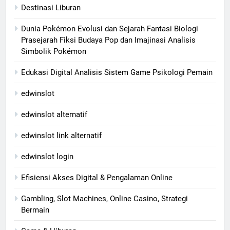
Destinasi Liburan
Dunia Pokémon Evolusi dan Sejarah Fantasi Biologi
Prasejarah Fiksi Budaya Pop dan Imajinasi Analisis
Simbolik Pokémon
Edukasi Digital Analisis Sistem Game Psikologi Pemain
edwinslot
edwinslot alternatif
edwinslot link alternatif
edwinslot login
Efisiensi Akses Digital & Pengalaman Online
Gambling, Slot Machines, Online Casino, Strategi
Bermain