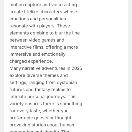
motion capture and voice acting
create lifelike characters whose
emotions and personalities
resonate with players. These
elements combine to blur the line
between video games and
interactive films, offering a more
immersive and emotionally
charged experience.
Many narrative adventures in 2025
explore diverse themes and
settings, ranging from dystopian
futures and fantasy realms to
intimate personal journeys. This
variety ensures there is something
for every taste, whether you
prefer epic quests or thought-
provoking stories about human
connection and identity. The