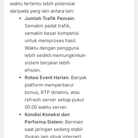
waktu tertentu lebih potensial
daripada yang lain antara lain:
Jumlah Trafik Pemain
:
Semakin padat trafik,
semakin besar kompetisi
untuk memproses hasil.
Waktu dengan pengguna
lebih sedikit memungkinkan
sistem berjalan lebih
efisien.
Rotasi Event Harian
: Banyak
platform memperbarui
bonus, RTP dinamis, atau
refresh server setiap pukul
00.00 waktu server.
Kondisi Koneksi dan
Performa Sistem
: Bermain
saat jaringan sedang stabil
(bukan jam sibuk internet)