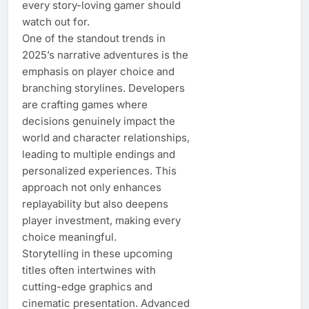
every story-loving gamer should
watch out for.
One of the standout trends in
2025’s narrative adventures is the
emphasis on player choice and
branching storylines. Developers
are crafting games where
decisions genuinely impact the
world and character relationships,
leading to multiple endings and
personalized experiences. This
approach not only enhances
replayability but also deepens
player investment, making every
choice meaningful.
Storytelling in these upcoming
titles often intertwines with
cutting-edge graphics and
cinematic presentation. Advanced