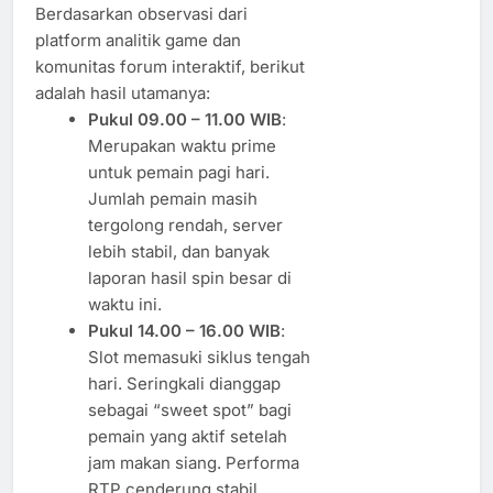
Berdasarkan observasi dari
platform analitik game dan
komunitas forum interaktif, berikut
adalah hasil utamanya:
Pukul 09.00 – 11.00 WIB
:
Merupakan waktu prime
untuk pemain pagi hari.
Jumlah pemain masih
tergolong rendah, server
lebih stabil, dan banyak
laporan hasil spin besar di
waktu ini.
Pukul 14.00 – 16.00 WIB
:
Slot memasuki siklus tengah
hari. Seringkali dianggap
sebagai “sweet spot” bagi
pemain yang aktif setelah
jam makan siang. Performa
RTP cenderung stabil.