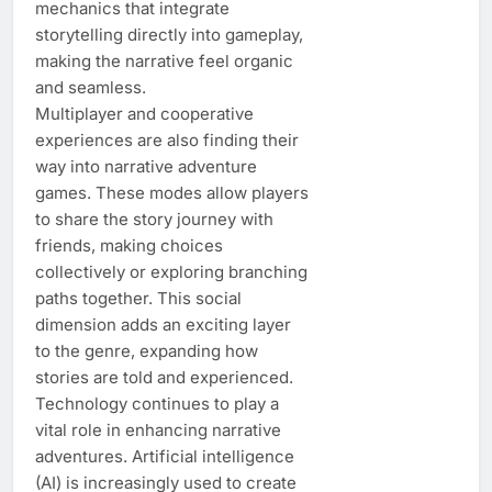
mechanics that integrate
storytelling directly into gameplay,
making the narrative feel organic
and seamless.
Multiplayer and cooperative
experiences are also finding their
way into narrative adventure
games. These modes allow players
to share the story journey with
friends, making choices
collectively or exploring branching
paths together. This social
dimension adds an exciting layer
to the genre, expanding how
stories are told and experienced.
Technology continues to play a
vital role in enhancing narrative
adventures. Artificial intelligence
(AI) is increasingly used to create