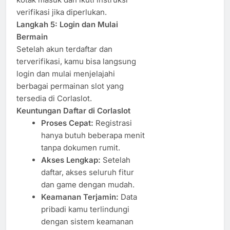
verifikasi jika diperlukan.
Langkah 5: Login dan Mulai
Bermain
Setelah akun terdaftar dan
terverifikasi, kamu bisa langsung
login dan mulai menjelajahi
berbagai permainan slot yang
tersedia di Corlaslot.
Keuntungan Daftar di Corlaslot
Proses Cepat:
Registrasi
hanya butuh beberapa menit
tanpa dokumen rumit.
Akses Lengkap:
Setelah
daftar, akses seluruh fitur
dan game dengan mudah.
Keamanan Terjamin:
Data
pribadi kamu terlindungi
dengan sistem keamanan