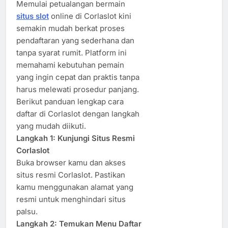
Memulai petualangan bermain
situs slot
online di Corlaslot kini
semakin mudah berkat proses
pendaftaran yang sederhana dan
tanpa syarat rumit. Platform ini
memahami kebutuhan pemain
yang ingin cepat dan praktis tanpa
harus melewati prosedur panjang.
Berikut panduan lengkap cara
daftar di Corlaslot dengan langkah
yang mudah diikuti.
Langkah 1: Kunjungi Situs Resmi
Corlaslot
Buka browser kamu dan akses
situs resmi Corlaslot. Pastikan
kamu menggunakan alamat yang
resmi untuk menghindari situs
palsu.
Langkah 2: Temukan Menu Daftar