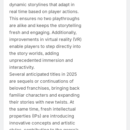
dynamic storylines that adapt in
real time based on player actions.
This ensures no two playthroughs
are alike and keeps the storytelling
fresh and engaging. Additionally,
improvements in virtual reality (VR)
enable players to step directly into
the story worlds, adding
unprecedented immersion and
interactivity.
Several anticipated titles in 2025
are sequels or continuations of
beloved franchises, bringing back
familiar characters and expanding
their stories with new twists. At
the same time, fresh intellectual
properties (IPs) are introducing
innovative concepts and artistic
styles, contributing to the genre’s