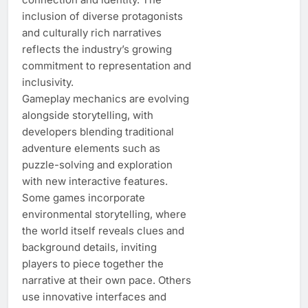
inclusion of diverse protagonists
and culturally rich narratives
reflects the industry’s growing
commitment to representation and
inclusivity.
Gameplay mechanics are evolving
alongside storytelling, with
developers blending traditional
adventure elements such as
puzzle-solving and exploration
with new interactive features.
Some games incorporate
environmental storytelling, where
the world itself reveals clues and
background details, inviting
players to piece together the
narrative at their own pace. Others
use innovative interfaces and