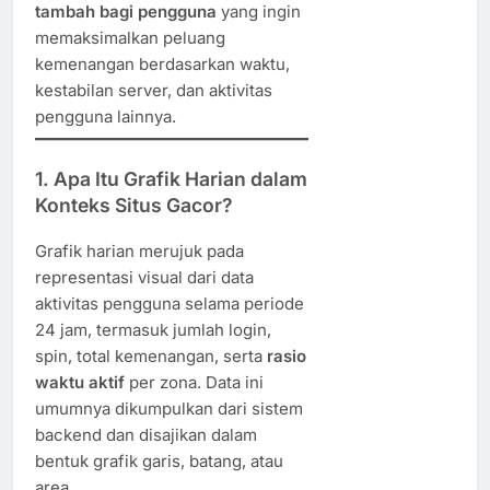
tambah bagi pengguna
yang ingin
memaksimalkan peluang
kemenangan berdasarkan waktu,
kestabilan server, dan aktivitas
pengguna lainnya.
1. Apa Itu Grafik Harian dalam
Konteks Situs Gacor?
Grafik harian merujuk pada
representasi visual dari data
aktivitas pengguna selama periode
24 jam, termasuk jumlah login,
spin, total kemenangan, serta
rasio
waktu aktif
per zona. Data ini
umumnya dikumpulkan dari sistem
backend dan disajikan dalam
bentuk grafik garis, batang, atau
area.