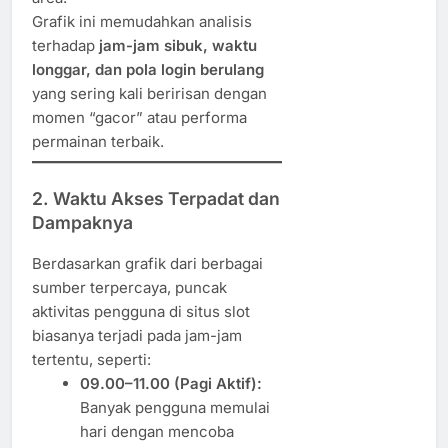
Grafik ini memudahkan analisis
terhadap
jam-jam sibuk, waktu
longgar, dan pola login berulang
yang sering kali beririsan dengan
momen “gacor” atau performa
permainan terbaik.
2. Waktu Akses Terpadat dan
Dampaknya
Berdasarkan grafik dari berbagai
sumber terpercaya, puncak
aktivitas pengguna di situs slot
biasanya terjadi pada jam-jam
tertentu, seperti:
09.00–11.00 (Pagi Aktif):
Banyak pengguna memulai
hari dengan mencoba