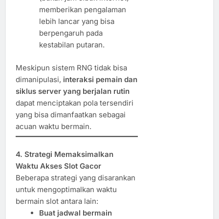
memberikan pengalaman
lebih lancar yang bisa
berpengaruh pada
kestabilan putaran.
Meskipun sistem RNG tidak bisa
dimanipulasi,
interaksi pemain dan
siklus server yang berjalan rutin
dapat menciptakan pola tersendiri
yang bisa dimanfaatkan sebagai
acuan waktu bermain.
4. Strategi Memaksimalkan
Waktu Akses Slot Gacor
Beberapa strategi yang disarankan
untuk mengoptimalkan waktu
bermain slot antara lain:
Buat jadwal bermain