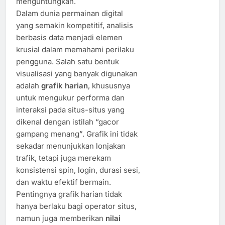
menguntungkan.
Dalam dunia permainan digital
yang semakin kompetitif, analisis
berbasis data menjadi elemen
krusial dalam memahami perilaku
pengguna. Salah satu bentuk
visualisasi yang banyak digunakan
adalah
grafik harian
, khususnya
untuk mengukur performa dan
interaksi pada situs-situs yang
dikenal dengan istilah “gacor
gampang menang”. Grafik ini tidak
sekadar menunjukkan lonjakan
trafik, tetapi juga merekam
konsistensi spin, login, durasi sesi,
dan waktu efektif bermain.
Pentingnya grafik harian tidak
hanya berlaku bagi operator situs,
namun juga memberikan
nilai