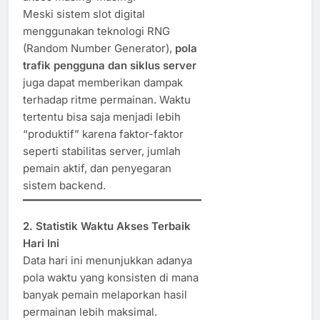
Meski sistem slot digital
menggunakan teknologi RNG
(Random Number Generator),
pola
trafik pengguna dan siklus server
juga dapat memberikan dampak
terhadap ritme permainan. Waktu
tertentu bisa saja menjadi lebih
“produktif” karena faktor-faktor
seperti stabilitas server, jumlah
pemain aktif, dan penyegaran
sistem backend.
2. Statistik Waktu Akses Terbaik
Hari Ini
Data hari ini menunjukkan adanya
pola waktu yang konsisten di mana
banyak pemain melaporkan hasil
permainan lebih maksimal.