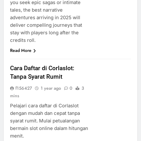
you seek epic sagas or intimate
tales, the best narrative
adventures arriving in 2025 will
deliver compelling journeys that
stay with players long after the
credits roll.
Read More
Cara Daftar di Corlaslot:
Tanpa Syarat Rumit
f156427
1 year ago
0
3
mins
Pelajari cara daftar di Corlaslot
dengan mudah dan cepat tanpa
syarat rumit. Mulai petualangan
bermain slot online dalam hitungan
menit.