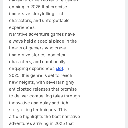
coming in 2025 that promise
immersive storytelling, rich
characters, and unforgettable
experiences.
Narrative adventure games have
always held a special place in the
hearts of gamers who crave
immersive stories, complex
characters, and emotionally
engaging experiences
slot
. In
2025, this genre is set to reach
new heights, with several highly
anticipated releases that promise
to deliver compelling tales through
innovative gameplay and rich
storytelling techniques. This
article highlights the best narrative
adventures arriving in 2025 that