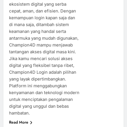
ekosistem digital yang serba
cepat, aman, dan efisien. Dengan
kemampuan login kapan saja dan
di mana saja, ditambah sistem
keamanan yang handal serta
antarmuka yang mudah digunakan,
Champion4D mampu menjawab
tantangan akses digital masa kini.
Jika kamu mencari solusi akses
digital yang fleksibel tanpa ribet,
Champion4D Login adalah pilihan
yang layak dipertimbangkan.
Platform ini menggabungkan
kenyamanan dan teknologi modern
untuk menciptakan pengalaman
digital yang unggul dan bebas
hambatan.
Read More