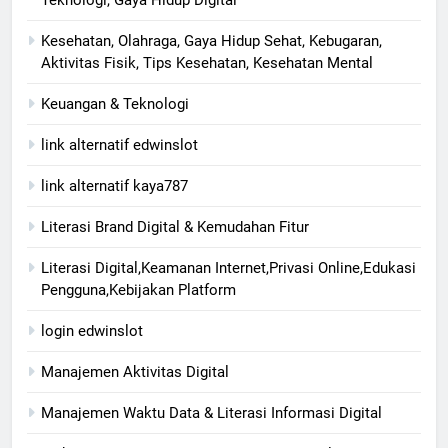
Kesehatan, Olahraga, Gaya Hidup Sehat, Kebugaran,
Aktivitas Fisik, Tips Kesehatan, Kesehatan Mental
Keuangan & Teknologi
link alternatif edwinslot
link alternatif kaya787
Literasi Brand Digital & Kemudahan Fitur
Literasi Digital,Keamanan Internet,Privasi Online,Edukasi
Pengguna,Kebijakan Platform
login edwinslot
Manajemen Aktivitas Digital
Manajemen Waktu Data & Literasi Informasi Digital