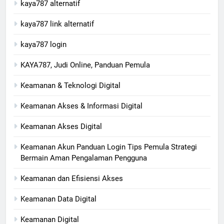
kaya787 alternatif
kaya787 link alternatif
kaya787 login
KAYA787, Judi Online, Panduan Pemula
Keamanan & Teknologi Digital
Keamanan Akses & Informasi Digital
Keamanan Akses Digital
Keamanan Akun Panduan Login Tips Pemula Strategi
Bermain Aman Pengalaman Pengguna
Keamanan dan Efisiensi Akses
Keamanan Data Digital
Keamanan Digital