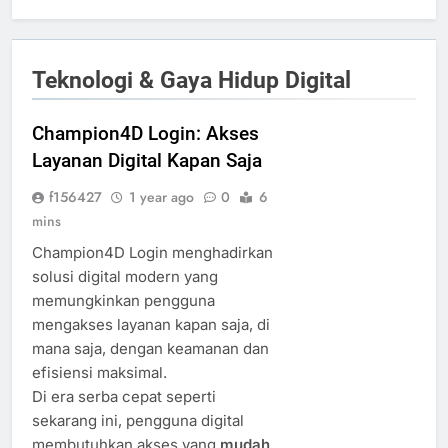
Teknologi & Gaya Hidup Digital
Champion4D Login: Akses
Layanan Digital Kapan Saja
f156427
1 year ago
0
6
mins
Champion4D Login menghadirkan
solusi digital modern yang
memungkinkan pengguna
mengakses layanan kapan saja, di
mana saja, dengan keamanan dan
efisiensi maksimal.
Di era serba cepat seperti
sekarang ini, pengguna digital
membutuhkan akses yang
mudah,