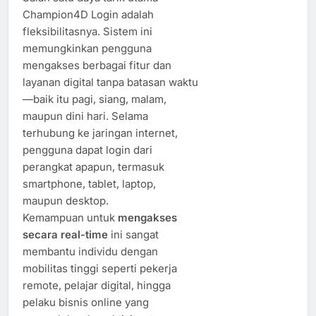
Champion4D Login adalah
fleksibilitasnya. Sistem ini
memungkinkan pengguna
mengakses berbagai fitur dan
layanan digital tanpa batasan waktu
—baik itu pagi, siang, malam,
maupun dini hari. Selama
terhubung ke jaringan internet,
pengguna dapat login dari
perangkat apapun, termasuk
smartphone, tablet, laptop,
maupun desktop.
Kemampuan untuk
mengakses
secara real-time
ini sangat
membantu individu dengan
mobilitas tinggi seperti pekerja
remote, pelajar digital, hingga
pelaku bisnis online yang