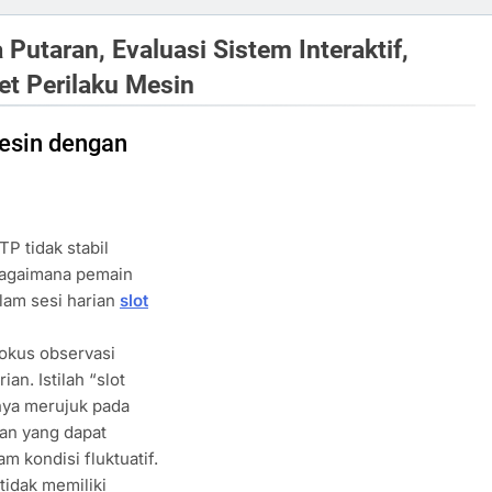
Putaran, Evaluasi Sistem Interaktif,
et Perilaku Mesin
Mesin dengan
 tidak stabil
bagaimana pemain
lam sesi harian
slot
fokus observasi
n. Istilah “slot
nya merujuk pada
an yang dapat
 kondisi fluktuatif.
idak memiliki