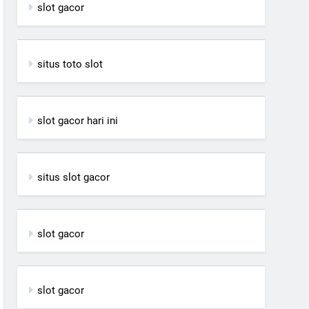
slot gacor
situs toto slot
slot gacor hari ini
situs slot gacor
slot gacor
slot gacor