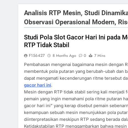
Analisis RTP Mesin, Studi Dinamika 
Observasi Operasional Modern, Ris
Studi Pola Slot Gacor Hari Ini pada 
RTP Tidak Stabil
F156427
8 Months Ago
0
7 Mins
Pembahasan mengenai bagaimana mesin dengan RTP
membentuk pola putaran yang berubah-ubah dan 
dapat mengamati kecenderungan ritme tersebut da
gacor hari ini
.
Mesin dengan RTP tidak stabil sering kali menjadi 
pemain yang ingin memahami pola ritme putaran haria
gacor hari ini” yang kerap disebut pemain sebenar
kemampuan sebuah mesin menunjukkan pola putar
diinterpretasikan meskipun RTP sedang berada dalam
Ketidakstabilan RTP menggambarkan bahwa mesin t