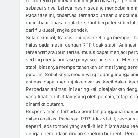
relatif lebih pendek dibandingkan biasanya, pemai
sebagai sinyal bahwa mesin sedang mencoba memb
Pada fase ini, observasi terhadap urutan simbol me
memahami apakah pola tersebut berpotensi bertaha
dari fluktuasi jangka pendek.
Selain simbol, transisi animasi reel juga memperli
halus pada mesin dengan RTP tidak stabil. Animasi 
tersendat ataupun terlalu mulus dapat menjadi pe
sedang menjalani fase penyesuaian sistem. Mesin
stabil biasanya mempertahankan animasi yang sera
putaran. Sebaliknya, mesin yang sedang mengalami 
animasi dapat menunjukkan variasi kecil dalam kece
Perbedaan animasi ini sering kali disejajarkan de
yang tidak terlihat langsung oleh pemain, tetapi dap
dinamika putaran.
Respons mesin terhadap perintah pengguna menjad
dalam analisis. Pada saat RTP tidak stabil, respons 
seperti jeda tombol yang sedikit lebih lama atau re
dengan penundaan ringan sebelum berhenti. Peruba