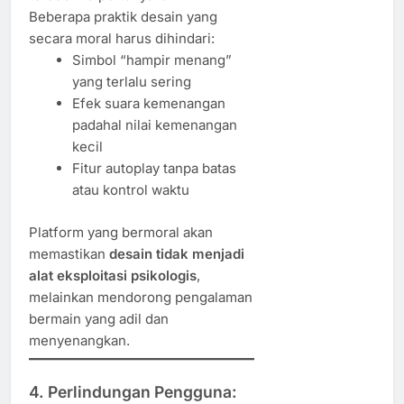
Beberapa praktik desain yang
secara moral harus dihindari:
Simbol “hampir menang”
yang terlalu sering
Efek suara kemenangan
padahal nilai kemenangan
kecil
Fitur autoplay tanpa batas
atau kontrol waktu
Platform yang bermoral akan
memastikan
desain tidak menjadi
alat eksploitasi psikologis
,
melainkan mendorong pengalaman
bermain yang adil dan
menyenangkan.
4. Perlindungan Pengguna: