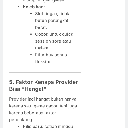
Kelebihan:
Slot ringan, tidak
butuh perangkat
berat.
Cocok untuk quick
session sore atau
malam.
Fitur buy bonus
fleksibel.
5. Faktor Kenapa Provider
Bisa “Hangat”
Provider jadi hangat bukan hanya
karena satu game gacor, tapi juga
karena beberapa faktor
pendukung:
Rilis baru:
setiap minggu