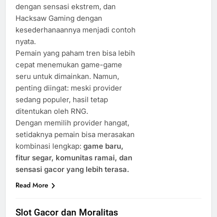
dengan sensasi ekstrem, dan
Hacksaw Gaming dengan
kesederhanaannya menjadi contoh
nyata.
Pemain yang paham tren bisa lebih
cepat menemukan game-game
seru untuk dimainkan. Namun,
penting diingat: meski provider
sedang populer, hasil tetap
ditentukan oleh RNG.
Dengan memilih provider hangat,
setidaknya pemain bisa merasakan
kombinasi lengkap:
game baru,
fitur segar, komunitas ramai, dan
sensasi gacor yang lebih terasa.
Read More
Slot Gacor dan Moralitas