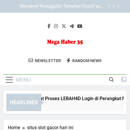
Skip
Mengenal Keunggulan Tampilan Digital yang
to
Digunakan LEBAH4D
content
Mengenal Keunggulan Tampilan Digital yang
Digunakan KAYA787
Cara Mempercepat Proses LEBAH4D Login di
Perangkat Mobile secara Aman dan Efisien
Mengenal Keunggulan Tampilan Digital yang
Digunakan EDWINSLOT
Mega Haber 35
Dapatkan Berita Terbaru Dari Seluruh
Mengenal Keunggulan Tampilan Digital yang
NEWSLETTER
RANDOM NEWS
Digunakan LEBAH4D
Dunia Di Mega Haber 35. Informasi
Mengenal Keunggulan Tampilan Digital yang
Terkini Untuk Anda.
Digunakan KAYA787
MENU
ra Mempercepat Proses LEBAH4D Login di Perangkat Mobile 
HEADLINES
Weeks Ago
Home
situs slot gacor hari ini