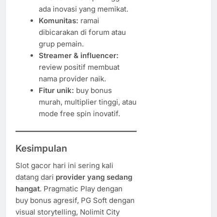
ada inovasi yang memikat.
Komunitas:
ramai
dibicarakan di forum atau
grup pemain.
Streamer & influencer:
review positif membuat
nama provider naik.
Fitur unik:
buy bonus
murah, multiplier tinggi, atau
mode free spin inovatif.
Kesimpulan
Slot gacor hari ini sering kali
datang dari
provider yang sedang
hangat
. Pragmatic Play dengan
buy bonus agresif, PG Soft dengan
visual storytelling, Nolimit City