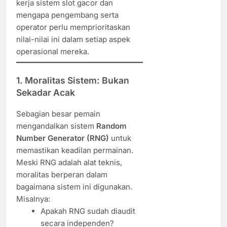
kerja sistem slot gacor dan
mengapa pengembang serta
operator perlu memprioritaskan
nilai-nilai ini dalam setiap aspek
operasional mereka.
1. Moralitas Sistem: Bukan
Sekadar Acak
Sebagian besar pemain
mengandalkan sistem
Random
Number Generator (RNG)
untuk
memastikan keadilan permainan.
Meski RNG adalah alat teknis,
moralitas berperan dalam
bagaimana sistem ini digunakan.
Misalnya:
Apakah RNG sudah diaudit
secara independen?