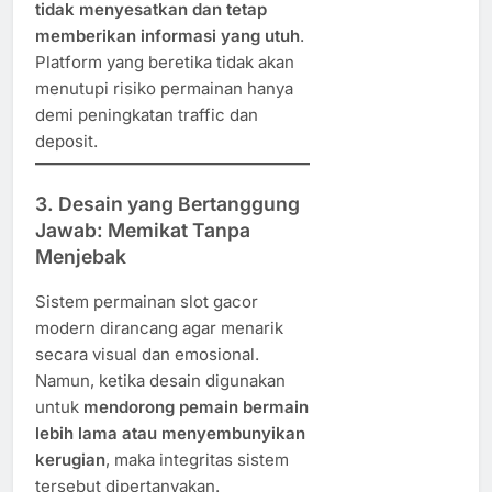
tidak menyesatkan dan tetap
memberikan informasi yang utuh
.
Platform yang beretika tidak akan
menutupi risiko permainan hanya
demi peningkatan traffic dan
deposit.
3. Desain yang Bertanggung
Jawab: Memikat Tanpa
Menjebak
Sistem permainan slot gacor
modern dirancang agar menarik
secara visual dan emosional.
Namun, ketika desain digunakan
untuk
mendorong pemain bermain
lebih lama atau menyembunyikan
kerugian
, maka integritas sistem
tersebut dipertanyakan.