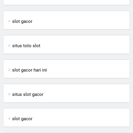
slot gacor
situs toto slot
slot gacor hari ini
situs slot gacor
slot gacor