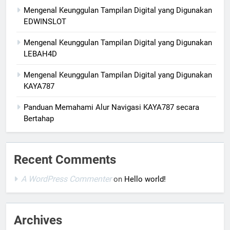
Mengenal Keunggulan Tampilan Digital yang Digunakan
EDWINSLOT
Mengenal Keunggulan Tampilan Digital yang Digunakan
LEBAH4D
Mengenal Keunggulan Tampilan Digital yang Digunakan
KAYA787
Panduan Memahami Alur Navigasi KAYA787 secara
Bertahap
Recent Comments
A WordPress Commenter
on
Hello world!
Archives