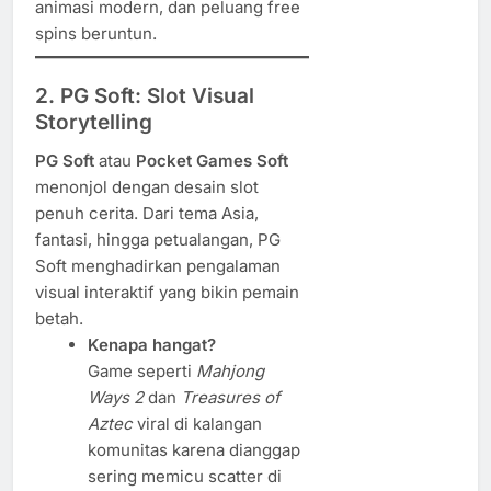
animasi modern, dan peluang free
spins beruntun.
2. PG Soft: Slot Visual
Storytelling
PG Soft
atau
Pocket Games Soft
menonjol dengan desain slot
penuh cerita. Dari tema Asia,
fantasi, hingga petualangan, PG
Soft menghadirkan pengalaman
visual interaktif yang bikin pemain
betah.
Kenapa hangat?
Game seperti
Mahjong
Ways 2
dan
Treasures of
Aztec
viral di kalangan
komunitas karena dianggap
sering memicu scatter di