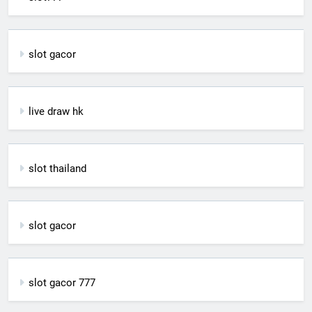
slot gacor
live draw hk
slot thailand
slot gacor
slot gacor 777