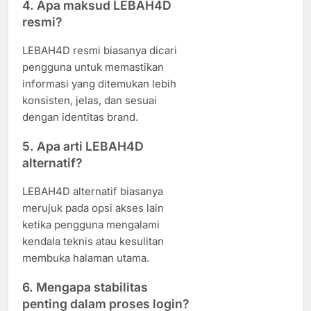
4. Apa maksud LEBAH4D
resmi?
LEBAH4D resmi biasanya dicari
pengguna untuk memastikan
informasi yang ditemukan lebih
konsisten, jelas, dan sesuai
dengan identitas brand.
5. Apa arti LEBAH4D
alternatif?
LEBAH4D alternatif biasanya
merujuk pada opsi akses lain
ketika pengguna mengalami
kendala teknis atau kesulitan
membuka halaman utama.
6. Mengapa stabilitas
penting dalam proses login?