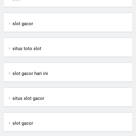
slot gacor
situs toto slot
slot gacor hari ini
situs slot gacor
slot gacor