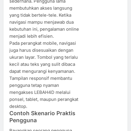
sederhana. Pengguna lama
membutuhkan akses langsung
yang tidak bertele-tele. Ketika
navigasi mampu menjawab dua
kebutuhan ini, pengalaman online
menjadi lebih efisien.
Pada perangkat mobile, navigasi
juga harus disesuaikan dengan
ukuran layar. Tombol yang terlalu
kecil atau teks yang sulit dibaca
dapat mengurangi kenyamanan.
Tampilan responsif membantu
pengguna tetap nyaman
mengakses LEBAH4D melalui
ponsel, tablet, maupun perangkat
desktop.
Contoh Skenario Praktis
Pengguna
Bayangkan seorang pengguna