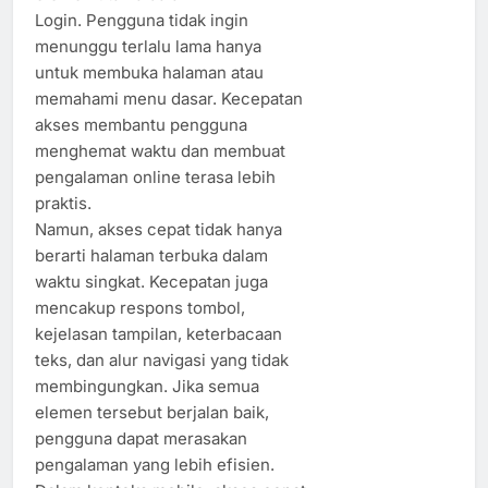
Login. Pengguna tidak ingin
menunggu terlalu lama hanya
untuk membuka halaman atau
memahami menu dasar. Kecepatan
akses membantu pengguna
menghemat waktu dan membuat
pengalaman online terasa lebih
praktis.
Namun, akses cepat tidak hanya
berarti halaman terbuka dalam
waktu singkat. Kecepatan juga
mencakup respons tombol,
kejelasan tampilan, keterbacaan
teks, dan alur navigasi yang tidak
membingungkan. Jika semua
elemen tersebut berjalan baik,
pengguna dapat merasakan
pengalaman yang lebih efisien.