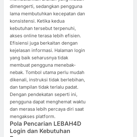
dimengerti, sedangkan pengguna
lama membutuhkan kecepatan dan
konsistensi. Ketika kedua
kebutuhan tersebut terpenuhi,
akses online terasa lebih efisien.
Efisiensi juga berkaitan dengan
kejelasan informasi. Halaman login
yang baik seharusnya tidak
membuat pengguna menebak-
nebak. Tombol utama perlu mudah
dikenali, instruksi tidak berlebihan,
dan tampilan tidak terlalu padat.
Dengan pendekatan seperti ini,
pengguna dapat menghemat waktu
dan merasa lebih percaya diri saat
mengakses platform.
Pola Pencarian LEBAH4D
Login dan Kebutuhan