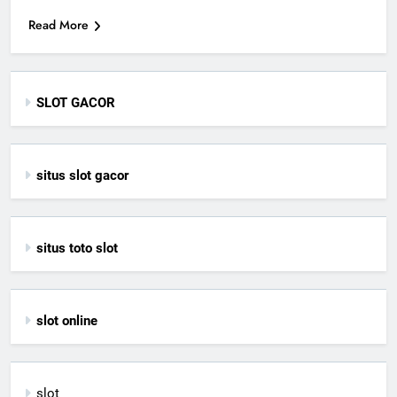
Read More
SLOT GACOR
situs slot gacor
situs toto slot
slot online
slot