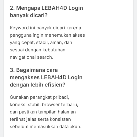
2. Mengapa LEBAH4D Login
banyak dicari?
Keyword ini banyak dicari karena
pengguna ingin menemukan akses
yang cepat, stabil, aman, dan
sesuai dengan kebutuhan
navigational search.
3. Bagaimana cara
mengakses LEBAH4D Login
dengan lebih efisien?
Gunakan perangkat pribadi,
koneksi stabil, browser terbaru,
dan pastikan tampilan halaman
terlihat jelas serta konsisten
sebelum memasukkan data akun.