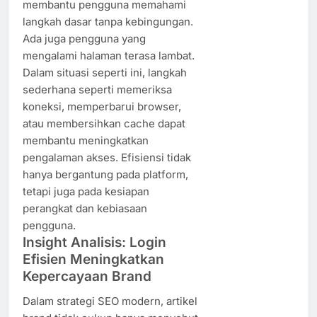
membantu pengguna memahami
langkah dasar tanpa kebingungan.
Ada juga pengguna yang
mengalami halaman terasa lambat.
Dalam situasi seperti ini, langkah
sederhana seperti memeriksa
koneksi, memperbarui browser,
atau membersihkan cache dapat
membantu meningkatkan
pengalaman akses. Efisiensi tidak
hanya bergantung pada platform,
tetapi juga pada kesiapan
perangkat dan kebiasaan
pengguna.
Insight Analisis: Login
Efisien Meningkatkan
Kepercayaan Brand
Dalam strategi SEO modern, artikel