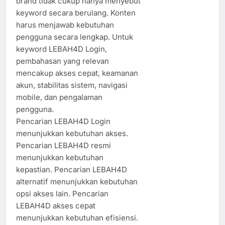
brand tidak cukup hanya menyebut
keyword secara berulang. Konten
harus menjawab kebutuhan
pengguna secara lengkap. Untuk
keyword LEBAH4D Login,
pembahasan yang relevan
mencakup akses cepat, keamanan
akun, stabilitas sistem, navigasi
mobile, dan pengalaman
pengguna.
Pencarian LEBAH4D Login
menunjukkan kebutuhan akses.
Pencarian LEBAH4D resmi
menunjukkan kebutuhan
kepastian. Pencarian LEBAH4D
alternatif menunjukkan kebutuhan
opsi akses lain. Pencarian
LEBAH4D akses cepat
menunjukkan kebutuhan efisiensi.