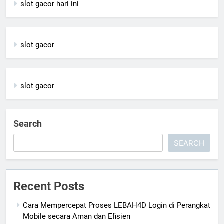
slot gacor hari ini
slot gacor
slot gacor
Search
SEARCH
Recent Posts
Cara Mempercepat Proses LEBAH4D Login di Perangkat
Mobile secara Aman dan Efisien