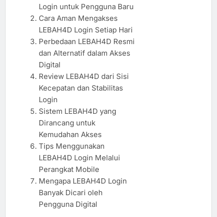
Login untuk Pengguna Baru
Cara Aman Mengakses
LEBAH4D Login Setiap Hari
Perbedaan LEBAH4D Resmi
dan Alternatif dalam Akses
Digital
Review LEBAH4D dari Sisi
Kecepatan dan Stabilitas
Login
Sistem LEBAH4D yang
Dirancang untuk
Kemudahan Akses
Tips Menggunakan
LEBAH4D Login Melalui
Perangkat Mobile
Mengapa LEBAH4D Login
Banyak Dicari oleh
Pengguna Digital