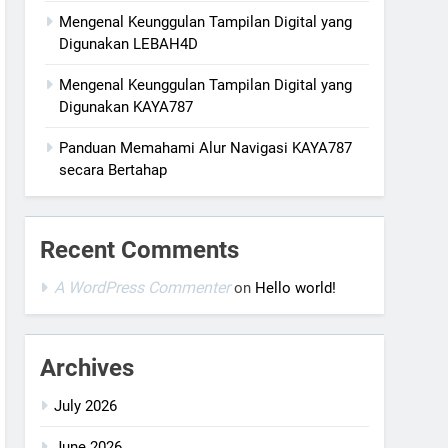
Mengenal Keunggulan Tampilan Digital yang
Digunakan LEBAH4D
Mengenal Keunggulan Tampilan Digital yang
Digunakan KAYA787
Panduan Memahami Alur Navigasi KAYA787
secara Bertahap
Recent Comments
A WordPress Commenter
on
Hello world!
Archives
July 2026
June 2026