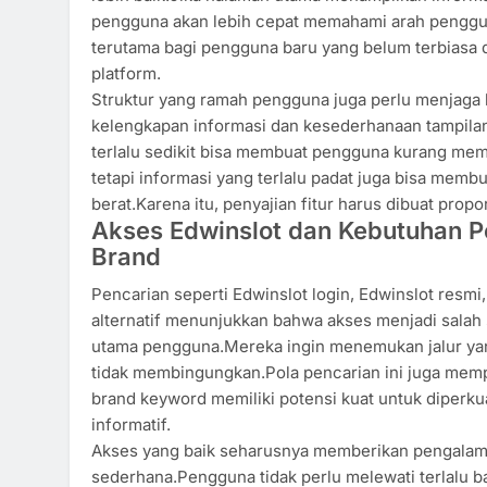
pengguna akan lebih cepat memahami arah penggun
terutama bagi pengguna baru yang belum terbiasa
platform.
Struktur yang ramah pengguna juga perlu menjaga
kelengkapan informasi dan kesederhanaan tampilan
terlalu sedikit bisa membuat pengguna kurang mem
tetapi informasi yang terlalu padat juga bisa memb
berat.Karena itu, penyajian fitur harus dibuat propo
Akses Edwinslot dan Kebutuhan P
Brand
Pencarian seperti Edwinslot login, Edwinslot resmi
alternatif menunjukkan bahwa akses menjadi salah
utama pengguna.Mereka ingin menemukan jalur yang
tidak membingungkan.Pola pencarian ini juga mem
brand keyword memiliki potensi kuat untuk diperku
informatif.
Akses yang baik seharusnya memberikan pengala
sederhana.Pengguna tidak perlu melewati terlalu 