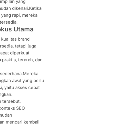
tampilan yang
mudah dikenali.Ketika
 yang rapi, mereka
tersedia.
okus Utama
kualitas brand
rsedia, tetapi juga
apat diperkuat
praktis, terarah, dan
 sederhana.Mereka
ngkah awal yang perlu
, yaitu akses cepat
ngkan.
 tersebut,
konteks SEO,
 mudah
an mencari kembali