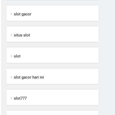
slot gacor
situs slot
slot
slot gacor hari ini
slot777