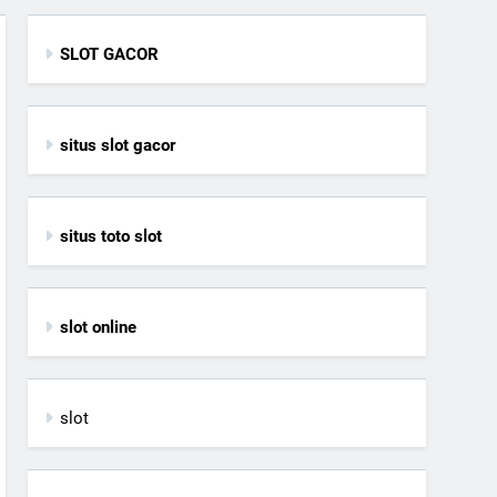
SLOT GACOR
situs slot gacor
situs toto slot
slot online
slot