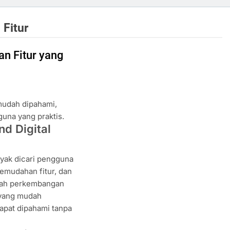
 Fitur
an Fitur yang
 mudah dipahami,
una yang praktis.
d Digital
nyak dicari pengguna
emudahan fitur, dan
ngah perkembangan
 yang mudah
apat dipahami tanpa