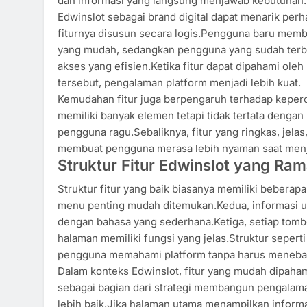
dan informasi yang langsung menjawab kebutuhan.
Edwinslot sebagai brand digital dapat menarik perhat
fiturnya disusun secara logis.Pengguna baru mem
yang mudah, sedangkan pengguna yang sudah ter
akses yang efisien.Ketika fitur dapat dipahami ole
tersebut, pengalaman platform menjadi lebih kuat.
Kemudahan fitur juga berpengaruh terhadap keper
memiliki banyak elemen tetapi tidak tertata denga
pengguna ragu.Sebaliknya, fitur yang ringkas, jelas
membuat pengguna merasa lebih nyaman saat menje
Struktur Fitur Edwinslot yang R
Struktur fitur yang baik biasanya memiliki beberapa
menu penting mudah ditemukan.Kedua, informasi u
dengan bahasa yang sederhana.Ketiga, setiap tomb
halaman memiliki fungsi yang jelas.Struktur sepert
pengguna memahami platform tanpa harus meneba
Dalam konteks Edwinslot, fitur yang mudah dipahami
sebagai bagian dari strategi membangun pengala
lebih baik.Jika halaman utama menampilkan informa