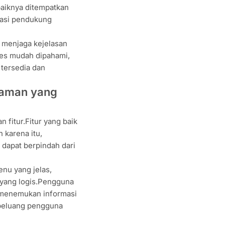
aiknya ditempatkan
masi pendukung
u menjaga kejelasan
ses mudah dipahami,
 tersedia dan
laman yang
 fitur.Fitur yang baik
h karena itu,
 dapat berpindah dari
enu yang jelas,
 yang logis.Pengguna
 menemukan informasi
 peluang pengguna