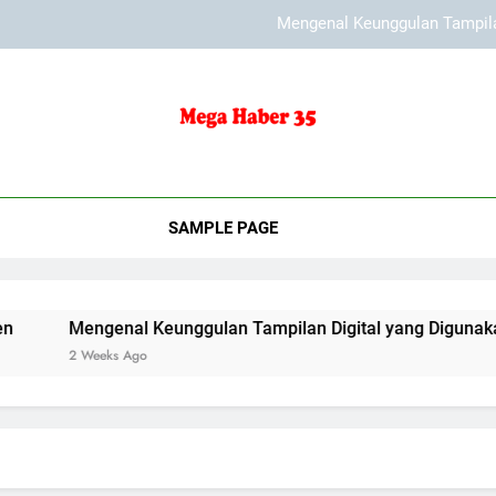
Mengenal Keunggulan Tampil
Mengenal Keunggulan Tamp
Mengenal Keunggulan Tam
a Haber 35
Cara Mempercepat Proses LEBAH4D Login di Peran
erita Terbaru Dari Seluruh Dunia Di Mega Haber 35. Informasi 
Mengenal Keunggulan Tampil
SAMPLE PAGE
Mengenal Keunggulan Tamp
Mengenal Keunggulan Tam
enal Keunggulan Tampilan Digital yang Digunakan EDWINSL
ks Ago