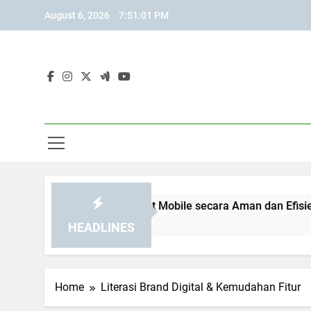
Skip
August 6, 2026
7:51:02 PM
to
content
Meg
Dapatkan B
in di Perangkat Mobile secara Aman dan Efisien
Meng
2 Wee
HEADLINES
Home
Literasi Brand Digital & Kemudahan Fitur