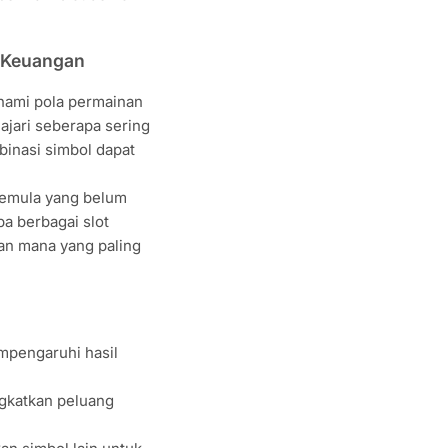
 Keuangan
ami pola permainan
jari seberapa sering
inasi simbol dapat
 pemula yang belum
a berbagai slot
n mana yang paling
empengaruhi hasil
ngkatkan peluang