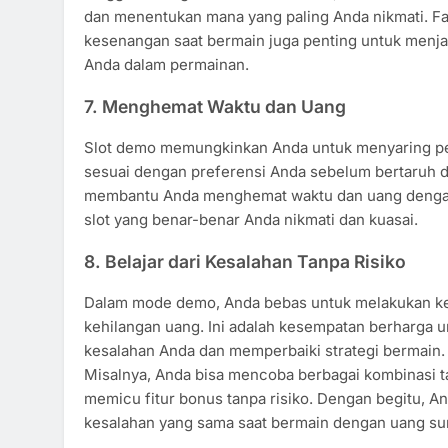
dan menentukan mana yang paling Anda nikmati. F
kesenangan saat bermain juga penting untuk menja
Anda dalam permainan.
7.
Menghemat Waktu dan Uang
Slot demo memungkinkan Anda untuk menyaring pe
sesuai dengan preferensi Anda sebelum bertaruh de
membantu Anda menghemat waktu dan uang deng
slot yang benar-benar Anda nikmati dan kuasai.
8.
Belajar dari Kesalahan Tanpa Risiko
Dalam mode demo, Anda bebas untuk melakukan ke
kehilangan uang. Ini adalah kesempatan berharga un
kesalahan Anda dan memperbaiki strategi bermain.
Misalnya, Anda bisa mencoba berbagai kombinasi t
memicu fitur bonus tanpa risiko. Dengan begitu, A
kesalahan yang sama saat bermain dengan uang s