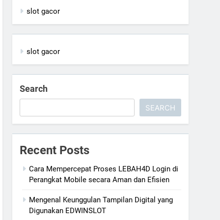
slot gacor
slot gacor
Search
SEARCH
Recent Posts
Cara Mempercepat Proses LEBAH4D Login di
Perangkat Mobile secara Aman dan Efisien
Mengenal Keunggulan Tampilan Digital yang
Digunakan EDWINSLOT