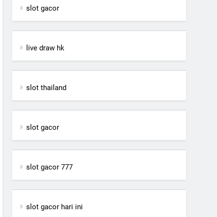
slot gacor
live draw hk
slot thailand
slot gacor
slot gacor 777
slot gacor hari ini