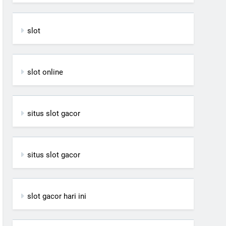
slot
slot online
situs slot gacor
situs slot gacor
slot gacor hari ini