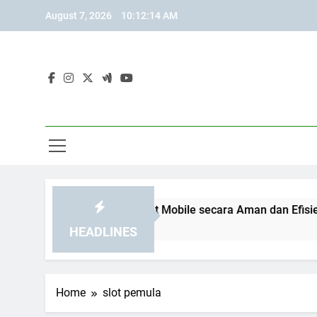
Skip
August 7, 2026
10:12:15 AM
to
content
Meg
Dapatkan B
ogin di Perangkat Mobile secara Aman dan Efisien
Men
2 W
HEADLINES
Home
slot pemula