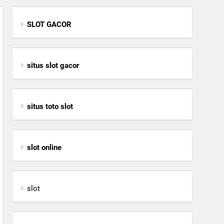
SLOT GACOR
situs slot gacor
situs toto slot
slot online
slot