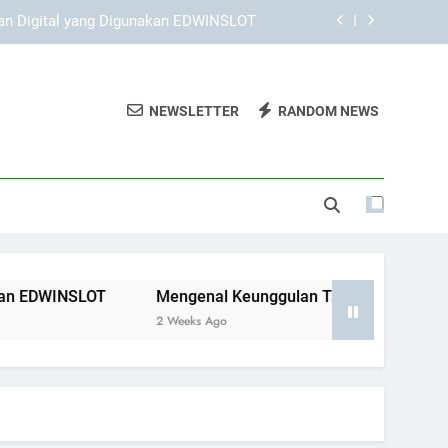
an Digital yang Digunakan EDWINSLOT
ilan Digital yang Digunakan LEBAH4D
pilan Digital yang Digunakan KAYA787
NEWSLETTER
RANDOM NEWS
gkat Mobile secara Aman dan Efisien
Terkini Untuk Anda.
an Digital yang Digunakan EDWINSLOT
ilan Digital yang Digunakan LEBAH4D
pilan Digital yang Digunakan KAYA787
LOT
Mengenal Keunggulan Tampilan Digital yang Digun
2 Weeks Ago