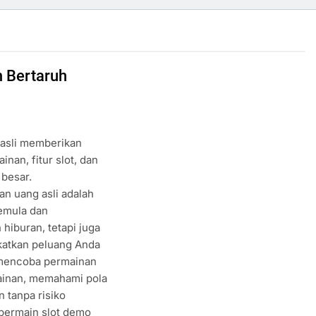
 Bertaruh
asli memberikan
nan, fitur slot, dan
 besar.
n uang asli adalah
pemula dan
hiburan, tetapi juga
katkan peluang Anda
 mencoba permainan
mainan, memahami pola
 tanpa risiko
 bermain slot demo