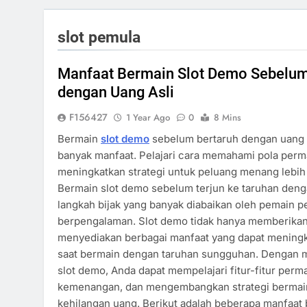
slot pemula
Manfaat Bermain Slot Demo Sebelum
dengan Uang Asli
F156427
1 Year Ago
0
8 Mins
Bermain
slot demo
sebelum bertaruh dengan uang 
banyak manfaat. Pelajari cara memahami pola permai
meningkatkan strategi untuk peluang menang lebih
Bermain slot demo sebelum terjun ke taruhan denga
langkah bijak yang banyak diabaikan oleh pemain 
berpengalaman. Slot demo tidak hanya memberikan 
menyediakan berbagai manfaat yang dapat mening
saat bermain dengan taruhan sungguhan. Dengan
slot demo, Anda dapat mempelajari fitur-fitur per
kemenangan, dan mengembangkan strategi bermain
kehilangan uang. Berikut adalah beberapa manfaat