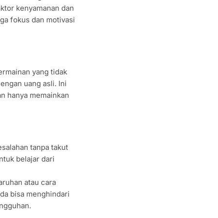
aktor kenyamanan dan
ga fokus dan motivasi
rmainan yang tidak
ngan uang asli. Ini
an hanya memainkan
salahan tanpa takut
tuk belajar dari
aruhan atau cara
nda bisa menghindari
ungguhan.