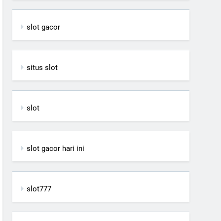
slot gacor
situs slot
slot
slot gacor hari ini
slot777