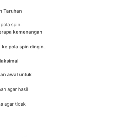
n Taruhan
ola spin.
berapa kemenangan
ke pola spin dingin.
Maksimal
an awal untuk
an agar hasil
ns
agar tidak