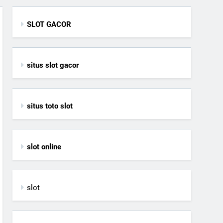
SLOT GACOR
situs slot gacor
situs toto slot
slot online
slot