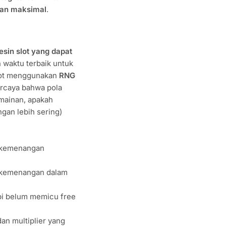
an maksimal
.
esin slot yang dapat
waktu terbaik untuk
slot menggunakan
RNG
ercaya bahwa pola
mainan, apakah
an lebih sering)
 kemenangan
 kemenangan dalam
pi belum memicu free
n multiplier yang