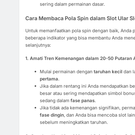
sering dalam permainan dasar.
Cara Membaca Pola Spin dalam Slot Ular Sl
Untuk memanfaatkan pola spin dengan baik, Anda 
beberapa indikator yang bisa membantu Anda men
selanjutnya:
1. Amati Tren Kemenangan dalam 20-50 Putaran 
Mulai permainan dengan
taruhan kecil
dan l
pertama
.
Jika dalam rentang ini Anda mendapatkan 
besar atau sering mendapatkan simbol bonu
sedang dalam
fase panas
.
Jika tidak ada kemenangan signifikan, perm
fase dingin
, dan Anda bisa mencoba slot la
sebelum meningkatkan taruhan.