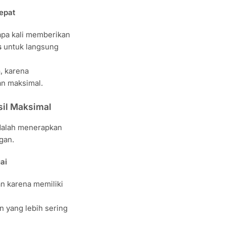
epat
pa kali memberikan
s
untuk langsung
n
, karena
an maksimal.
sil Maksimal
adalah menerapkan
gan.
ai
n karena memiliki
n yang lebih sering