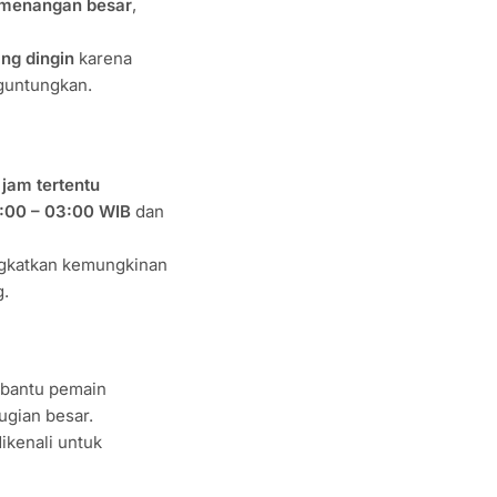
emenangan besar
,
ng dingin
karena
guntungkan.
i
jam tertentu
:00 – 03:00 WIB
dan
ingkatkan kemungkinan
.
bantu pemain
gian besar.
ikenali untuk