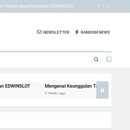
an Digital yang Digunakan EDWINSLOT
ilan Digital yang Digunakan LEBAH4D
pilan Digital yang Digunakan KAYA787
NEWSLETTER
RANDOM NEWS
gkat Mobile secara Aman dan Efisien
Terkini Untuk Anda.
an Digital yang Digunakan EDWINSLOT
ilan Digital yang Digunakan LEBAH4D
pilan Digital yang Digunakan KAYA787
OT
Mengenal Keunggulan Tampilan Digital yang Digun
2 Weeks Ago