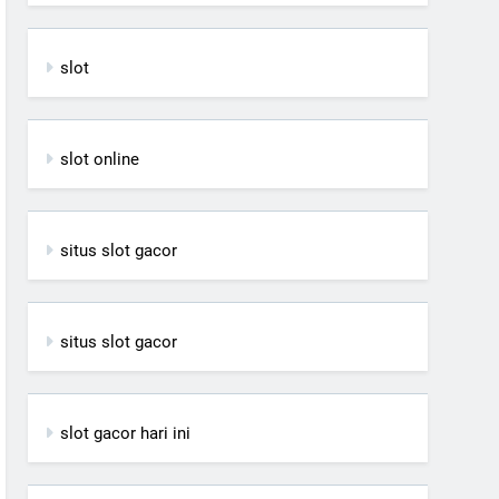
slot
slot online
situs slot gacor
situs slot gacor
slot gacor hari ini