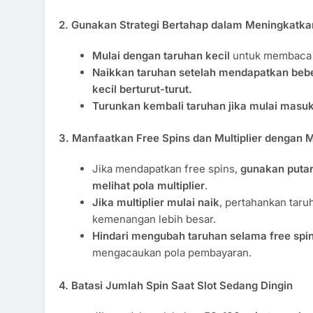
2. Gunakan Strategi Bertahap dalam Meningkatka
Mulai dengan taruhan kecil
untuk membaca p
Naikkan taruhan setelah mendapatkan be
kecil berturut-turut.
Turunkan kembali taruhan jika mulai masuk 
3. Manfaatkan Free Spins dan Multiplier dengan 
Jika mendapatkan free spins,
gunakan putar
melihat pola multiplier
.
Jika multiplier mulai naik
, pertahankan taruh
kemenangan lebih besar.
Hindari mengubah taruhan selama free spi
mengacaukan pola pembayaran.
4. Batasi Jumlah Spin Saat Slot Sedang Dingin