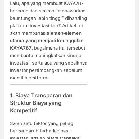
Lalu, apa yang membuat KAYA787
berbeda dan seakan “menawarkan
keuntungan lebih tinggi” dibanding
platform investasi lain? Artikel ini
akan membahas
elemen‑elemen
utama yang menjadi keunggulan
KAYA787
, bagaimana hal tersebut
membantu meningkatkan kinerja
investasi, serta apa yang sebaiknya
investor pertimbangkan sebelum
memilih platform.
1.
Biaya Transparan dan
Struktur Biaya yang
Kompetitif
Salah satu faktor yang paling
berpengaruh terhadap hasil
investasi adalah
biaya transaksi