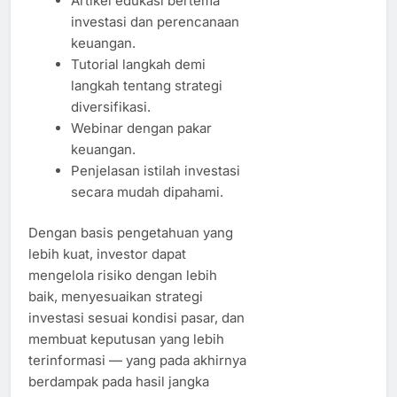
Artikel edukasi bertema
investasi dan perencanaan
keuangan.
Tutorial langkah demi
langkah tentang strategi
diversifikasi.
Webinar dengan pakar
keuangan.
Penjelasan istilah investasi
secara mudah dipahami.
Dengan basis pengetahuan yang
lebih kuat, investor dapat
mengelola risiko dengan lebih
baik, menyesuaikan strategi
investasi sesuai kondisi pasar, dan
membuat keputusan yang lebih
terinformasi — yang pada akhirnya
berdampak pada hasil jangka