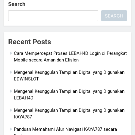
Search
SEARCH
Recent Posts
Cara Mempercepat Proses LEBAH4D Login di Perangkat
Mobile secara Aman dan Efisien
Mengenal Keunggulan Tampilan Digital yang Digunakan
EDWINSLOT
Mengenal Keunggulan Tampilan Digital yang Digunakan
LEBAH4D
Mengenal Keunggulan Tampilan Digital yang Digunakan
KAYA787
Panduan Memahami Alur Navigasi KAYA787 secara