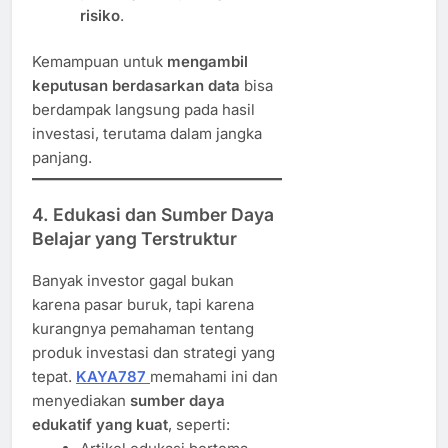
risiko
.
Kemampuan untuk
mengambil
keputusan berdasarkan data
bisa
berdampak langsung pada hasil
investasi, terutama dalam jangka
panjang.
4.
Edukasi dan Sumber Daya
Belajar yang Terstruktur
Banyak investor gagal bukan
karena pasar buruk, tapi karena
kurangnya pemahaman tentang
produk investasi dan strategi yang
tepat.
KAYA787
memahami ini dan
menyediakan
sumber daya
edukatif yang kuat
, seperti: