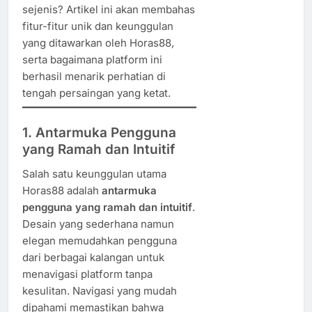
sejenis? Artikel ini akan membahas
fitur-fitur unik dan keunggulan
yang ditawarkan oleh Horas88,
serta bagaimana platform ini
berhasil menarik perhatian di
tengah persaingan yang ketat.​
1. Antarmuka Pengguna
yang Ramah dan Intuitif
Salah satu keunggulan utama
Horas88 adalah
antarmuka
pengguna yang ramah dan intuitif
.
Desain yang sederhana namun
elegan memudahkan pengguna
dari berbagai kalangan untuk
menavigasi platform tanpa
kesulitan. Navigasi yang mudah
dipahami memastikan bahwa