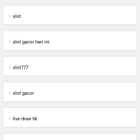
slot
slot gacor hari ini
slot777
slot gacor
live draw hk