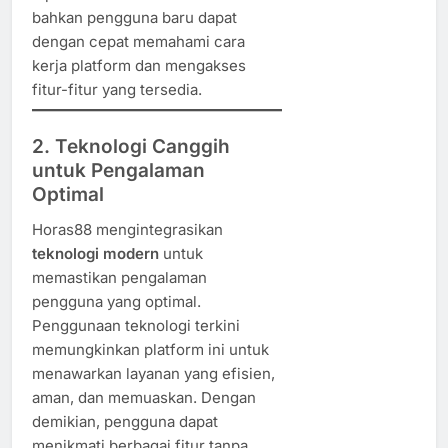
bahkan pengguna baru dapat
dengan cepat memahami cara
kerja platform dan mengakses
fitur-fitur yang tersedia. ​
2. Teknologi Canggih
untuk Pengalaman
Optimal
Horas88 mengintegrasikan
teknologi modern
untuk
memastikan pengalaman
pengguna yang optimal.
Penggunaan teknologi terkini
memungkinkan platform ini untuk
menawarkan layanan yang efisien,
aman, dan memuaskan. Dengan
demikian, pengguna dapat
menikmati berbagai fitur tanpa