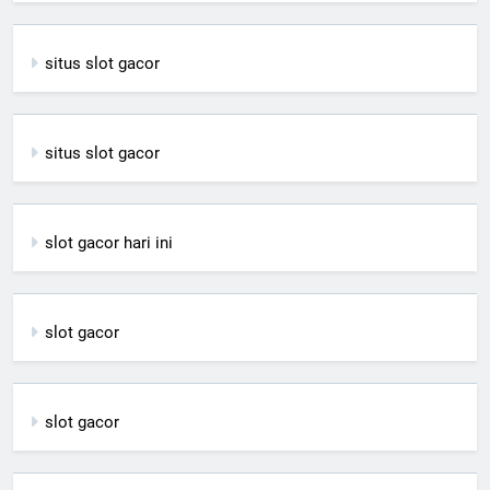
situs slot gacor
situs slot gacor
slot gacor hari ini
slot gacor
slot gacor