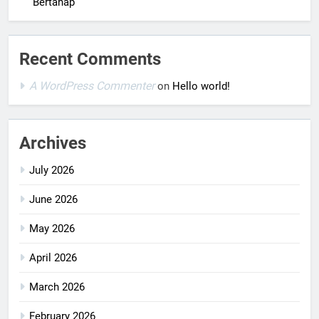
Bertahap
Recent Comments
A WordPress Commenter
on
Hello world!
Archives
July 2026
June 2026
May 2026
April 2026
March 2026
February 2026