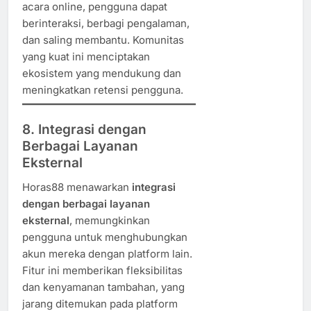
acara online, pengguna dapat
berinteraksi, berbagi pengalaman,
dan saling membantu. Komunitas
yang kuat ini menciptakan
ekosistem yang mendukung dan
meningkatkan retensi pengguna.​
8. Integrasi dengan
Berbagai Layanan
Eksternal
Horas88 menawarkan
integrasi
dengan berbagai layanan
eksternal
, memungkinkan
pengguna untuk menghubungkan
akun mereka dengan platform lain.
Fitur ini memberikan fleksibilitas
dan kenyamanan tambahan, yang
jarang ditemukan pada platform