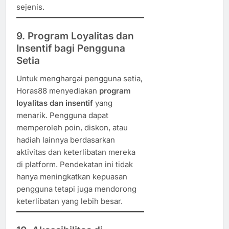
sejenis.​
9. Program Loyalitas dan
Insentif bagi Pengguna
Setia
Untuk menghargai pengguna setia,
Horas88 menyediakan
program
loyalitas dan insentif
yang
menarik. Pengguna dapat
memperoleh poin, diskon, atau
hadiah lainnya berdasarkan
aktivitas dan keterlibatan mereka
di platform. Pendekatan ini tidak
hanya meningkatkan kepuasan
pengguna tetapi juga mendorong
keterlibatan yang lebih besar.​