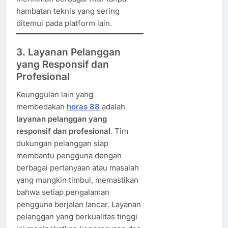
hambatan teknis yang sering
ditemui pada platform lain. ​
3. Layanan Pelanggan
yang Responsif dan
Profesional
Keunggulan lain yang
membedakan
horas 88
adalah
layanan pelanggan yang
responsif dan profesional
. Tim
dukungan pelanggan siap
membantu pengguna dengan
berbagai pertanyaan atau masalah
yang mungkin timbul, memastikan
bahwa setiap pengalaman
pengguna berjalan lancar. Layanan
pelanggan yang berkualitas tinggi