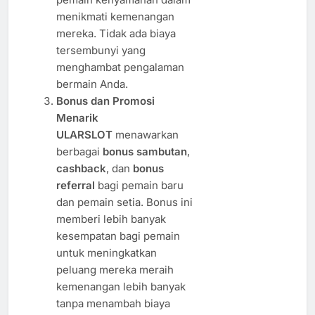
menikmati kemenangan
mereka. Tidak ada biaya
tersembunyi yang
menghambat pengalaman
bermain Anda.
Bonus dan Promosi
Menarik
ULARSLOT
menawarkan
berbagai
bonus sambutan
,
cashback
, dan
bonus
referral
bagi pemain baru
dan pemain setia. Bonus ini
memberi lebih banyak
kesempatan bagi pemain
untuk meningkatkan
peluang mereka meraih
kemenangan lebih banyak
tanpa menambah biaya