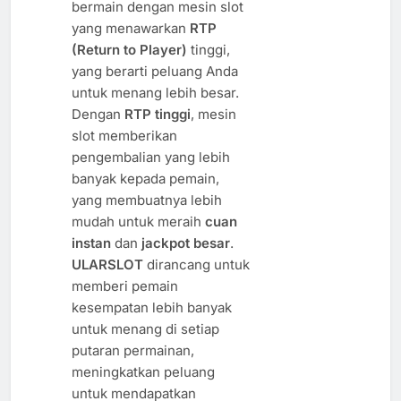
bermain dengan mesin slot
yang menawarkan
RTP
(Return to Player)
tinggi,
yang berarti peluang Anda
untuk menang lebih besar.
Dengan
RTP tinggi
, mesin
slot memberikan
pengembalian yang lebih
banyak kepada pemain,
yang membuatnya lebih
mudah untuk meraih
cuan
instan
dan
jackpot besar
.
ULARSLOT
dirancang untuk
memberi pemain
kesempatan lebih banyak
untuk menang di setiap
putaran permainan,
meningkatkan peluang
untuk mendapatkan