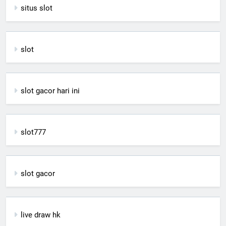
situs slot
slot
slot gacor hari ini
slot777
slot gacor
live draw hk