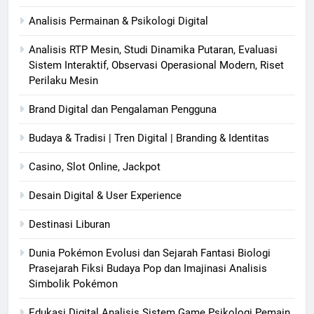
Analisis Permainan & Psikologi Digital
Analisis RTP Mesin, Studi Dinamika Putaran, Evaluasi
Sistem Interaktif, Observasi Operasional Modern, Riset
Perilaku Mesin
Brand Digital dan Pengalaman Pengguna
Budaya & Tradisi | Tren Digital | Branding & Identitas
Casino, Slot Online, Jackpot
Desain Digital & User Experience
Destinasi Liburan
Dunia Pokémon Evolusi dan Sejarah Fantasi Biologi
Prasejarah Fiksi Budaya Pop dan Imajinasi Analisis
Simbolik Pokémon
Edukasi Digital Analisis Sistem Game Psikologi Pemain