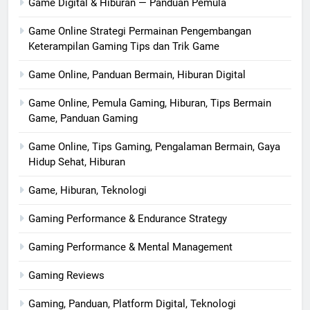
Game Digital & Hiburan — Panduan Pemula
Game Online Strategi Permainan Pengembangan
Keterampilan Gaming Tips dan Trik Game
Game Online, Panduan Bermain, Hiburan Digital
Game Online, Pemula Gaming, Hiburan, Tips Bermain
Game, Panduan Gaming
Game Online, Tips Gaming, Pengalaman Bermain, Gaya
Hidup Sehat, Hiburan
Game, Hiburan, Teknologi
Gaming Performance & Endurance Strategy
Gaming Performance & Mental Management
Gaming Reviews
Gaming, Panduan, Platform Digital, Teknologi