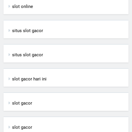
slot online
situs slot gacor
situs slot gacor
slot gacor hari ini
slot gacor
slot gacor