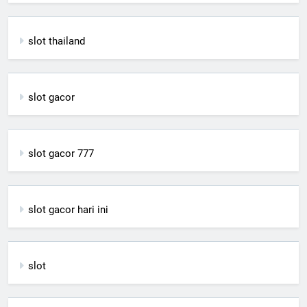
slot thailand
slot gacor
slot gacor 777
slot gacor hari ini
slot