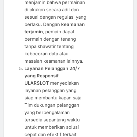
menjamin bahwa permainan
dilakukan secara adil dan
sesuai dengan regulasi yang
berlaku. Dengan
keamanan
terjamin
, pemain dapat
bermain dengan tenang
tanpa khawatir tentang
kebocoran data atau
masalah keamanan lainnya.
Layanan Pelanggan 24/7
yang Responsif
ULARSLOT
menyediakan
layanan pelanggan yang
siap membantu kapan saja.
Tim dukungan pelanggan
yang berpengalaman
tersedia sepanjang waktu
untuk memberikan solusi
cepat dan efektif terkait