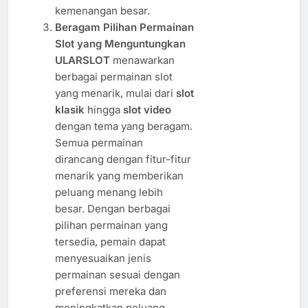
kemenangan besar.
Beragam Pilihan Permainan
Slot yang Menguntungkan
ULARSLOT
menawarkan
berbagai permainan slot
yang menarik, mulai dari
slot
klasik
hingga
slot video
dengan tema yang beragam.
Semua permainan
dirancang dengan fitur-fitur
menarik yang memberikan
peluang menang lebih
besar. Dengan berbagai
pilihan permainan yang
tersedia, pemain dapat
menyesuaikan jenis
permainan sesuai dengan
preferensi mereka dan
meningkatkan peluang