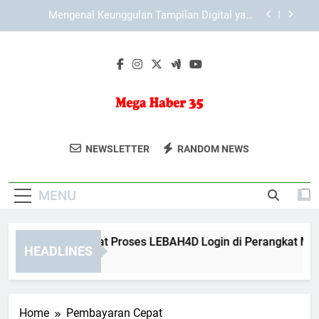
Skip
Mengenal Keunggulan Tampilan Digital yang
to
Digunakan LEBAH4D
content
Mengenal Keunggulan Tampilan Digital yang
Digunakan KAYA787
Cara Mempercepat Proses LEBAH4D Login di
Perangkat Mobile secara Aman dan Efisien
Mengenal Keunggulan Tampilan Digital yang
Digunakan EDWINSLOT
Mega Haber 35
Dapatkan Berita Terbaru Dari Seluruh
Mengenal Keunggulan Tampilan Digital yang
NEWSLETTER
RANDOM NEWS
Digunakan LEBAH4D
Dunia Di Mega Haber 35. Informasi
Mengenal Keunggulan Tampilan Digital yang
Terkini Untuk Anda.
Digunakan KAYA787
MENU
ra Mempercepat Proses LEBAH4D Login di Perangkat Mobile 
HEADLINES
Weeks Ago
Home
Pembayaran Cepat