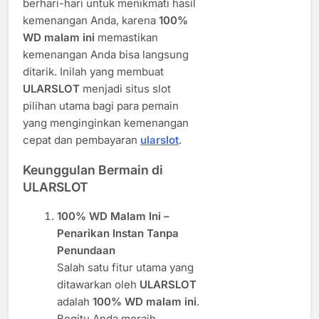
berhari-hari untuk menikmati hasil
kemenangan Anda, karena
100%
WD malam ini
memastikan
kemenangan Anda bisa langsung
ditarik. Inilah yang membuat
ULARSLOT
menjadi situs slot
pilihan utama bagi para pemain
yang menginginkan kemenangan
cepat dan pembayaran
ularslot
.
Keunggulan Bermain di
ULARSLOT
100% WD Malam Ini –
Penarikan Instan Tanpa
Penundaan
Salah satu fitur utama yang
ditawarkan oleh
ULARSLOT
adalah
100% WD malam ini
.
Begitu Anda meraih