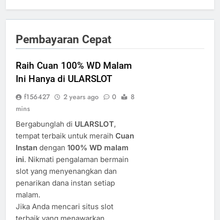
Pembayaran Cepat
Raih Cuan 100% WD Malam
Ini Hanya di ULARSLOT
f156427
2 years ago
0
8
mins
Bergabunglah di
ULARSLOT
,
tempat terbaik untuk meraih
Cuan
Instan
dengan
100% WD malam
ini
. Nikmati pengalaman bermain
slot yang menyenangkan dan
penarikan dana instan setiap
malam.
Jika Anda mencari situs slot
terbaik yang menawarkan