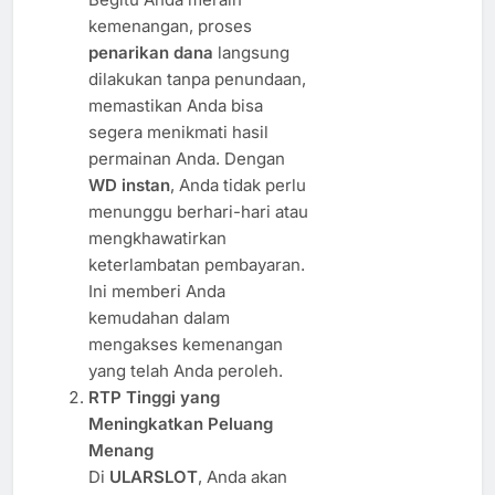
kemenangan, proses
penarikan dana
langsung
dilakukan tanpa penundaan,
memastikan Anda bisa
segera menikmati hasil
permainan Anda. Dengan
WD instan
, Anda tidak perlu
menunggu berhari-hari atau
mengkhawatirkan
keterlambatan pembayaran.
Ini memberi Anda
kemudahan dalam
mengakses kemenangan
yang telah Anda peroleh.
RTP Tinggi yang
Meningkatkan Peluang
Menang
Di
ULARSLOT
, Anda akan