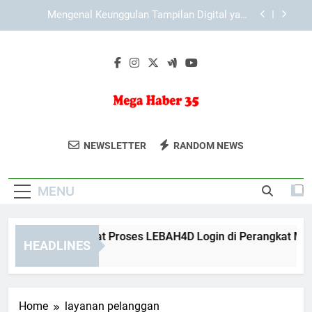
Skip
Mengenal Keunggulan Tampilan Digital yang
to
Digunakan LEBAH4D
content
Mengenal Keunggulan Tampilan Digital yang
Digunakan KAYA787
Cara Mempercepat Proses LEBAH4D Login di
Perangkat Mobile secara Aman dan Efisien
Mengenal Keunggulan Tampilan Digital yang
Digunakan EDWINSLOT
Mega Haber 35
Dapatkan Berita Terbaru Dari Seluruh
Mengenal Keunggulan Tampilan Digital yang
NEWSLETTER
RANDOM NEWS
Digunakan LEBAH4D
Dunia Di Mega Haber 35. Informasi
Mengenal Keunggulan Tampilan Digital yang
Terkini Untuk Anda.
Digunakan KAYA787
MENU
ra Mempercepat Proses LEBAH4D Login di Perangkat Mobile 
HEADLINES
Weeks Ago
Home
layanan pelanggan