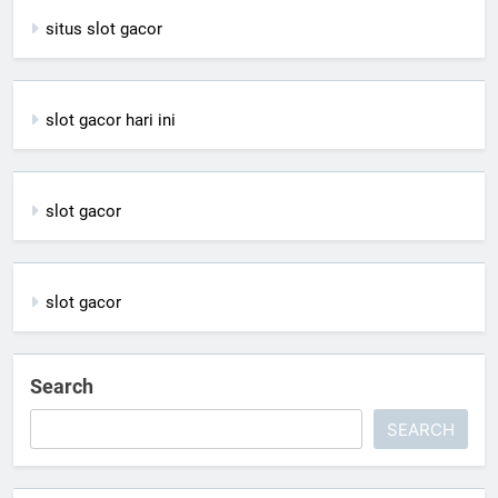
situs slot gacor
slot gacor hari ini
slot gacor
slot gacor
Search
SEARCH