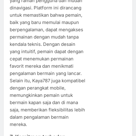
yang ramah pengguna dan mudah
dinavigasi. Platform ini dirancang
untuk memastikan bahwa pemain,
baik yang baru memulai maupun
berpengalaman, dapat mengakses
permainan dengan mudah tanpa
kendala teknis. Dengan desain
yang intuitif, pemain dapat dengan
cepat menemukan permainan
favorit mereka dan menikmati
pengalaman bermain yang lancar.
Selain itu, Kaya787 juga kompatibel
dengan perangkat mobile,
memungkinkan pemain untuk
bermain kapan saja dan di mana
saja, memberikan fleksibilitas lebih
dalam pengalaman bermain
mereka.