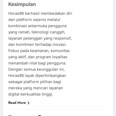
Kesimpulan
Horas88 berhasil membedakan diri
dari platform sejenis melalui
kombinasi antarmuka pengguna
yang ramah, teknologi canggih,
layanan pelanggan yang responsif,
dan komitmen terhadap inovasi.
Fokus pada keamanan, komunitas
yang aktif, dan program loyalitas
menambah nilai bagi pengguna.
Dengan semua keunggulan ini,
Horas88 layak dipertimbangkan
sebagai platform pilihan bagi
mereka yang mencari layanan
digital berkualitas tinggi.
Read More