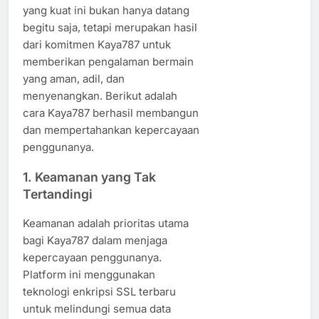
yang kuat ini bukan hanya datang
begitu saja, tetapi merupakan hasil
dari komitmen Kaya787 untuk
memberikan pengalaman bermain
yang aman, adil, dan
menyenangkan. Berikut adalah
cara Kaya787 berhasil membangun
dan mempertahankan kepercayaan
penggunanya.
1.
Keamanan yang Tak
Tertandingi
Keamanan adalah prioritas utama
bagi Kaya787 dalam menjaga
kepercayaan penggunanya.
Platform ini menggunakan
teknologi enkripsi SSL terbaru
untuk melindungi semua data