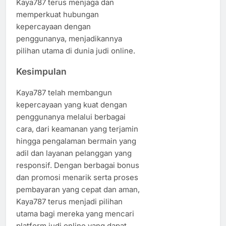
Kaya787 terus menjaga dan
memperkuat hubungan
kepercayaan dengan
penggunanya, menjadikannya
pilihan utama di dunia judi online.
Kesimpulan
Kaya787 telah membangun
kepercayaan yang kuat dengan
penggunanya melalui berbagai
cara, dari keamanan yang terjamin
hingga pengalaman bermain yang
adil dan layanan pelanggan yang
responsif. Dengan berbagai bonus
dan promosi menarik serta proses
pembayaran yang cepat dan aman,
Kaya787 terus menjadi pilihan
utama bagi mereka yang mencari
platform judi online yang dapat