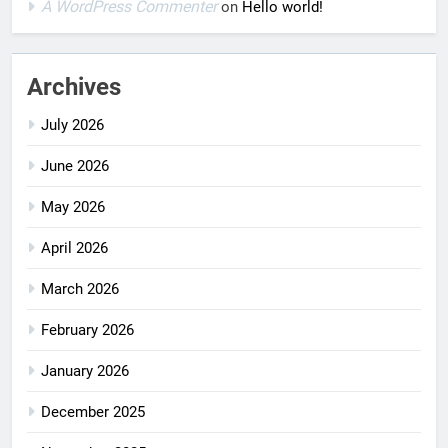
A WordPress Commenter
on
Hello world!
Archives
July 2026
June 2026
May 2026
April 2026
March 2026
February 2026
January 2026
December 2025