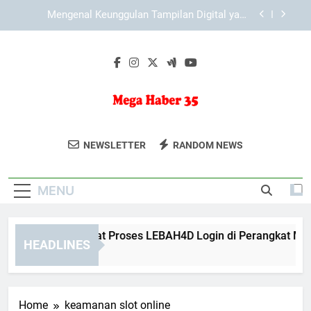
Skip
Mengenal Keunggulan Tampilan Digital yang
to
Digunakan LEBAH4D
content
Mengenal Keunggulan Tampilan Digital yang
Digunakan KAYA787
Cara Mempercepat Proses LEBAH4D Login di
Perangkat Mobile secara Aman dan Efisien
Mengenal Keunggulan Tampilan Digital yang
Digunakan EDWINSLOT
Mega Haber 35
Dapatkan Berita Terbaru Dari Seluruh
Mengenal Keunggulan Tampilan Digital yang
NEWSLETTER
RANDOM NEWS
Digunakan LEBAH4D
Dunia Di Mega Haber 35. Informasi
Mengenal Keunggulan Tampilan Digital yang
Terkini Untuk Anda.
Digunakan KAYA787
MENU
ara Mempercepat Proses LEBAH4D Login di Perangkat Mobile 
HEADLINES
Weeks Ago
Home
keamanan slot online