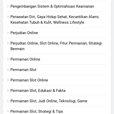
Pengembangan Sistem & Optimalisasi Keamanan
Perawatan Diri, Gaya Hidup Sehat, Kecantikan Alami,
Kesehatan Tubuh & Kulit, Wellness Lifestyle
Perjudian Online
Perjudian Online, Slot Online, Fitur Permainan, Strategi
Bermain
Permainan Online
Permainan Slot
Permainan Slot Online
Permainan Slot, Edukasi & Fakta
Permainan Slot, Judi Online, Teknologi, Game
Permainan Slot, Strategi & Tips