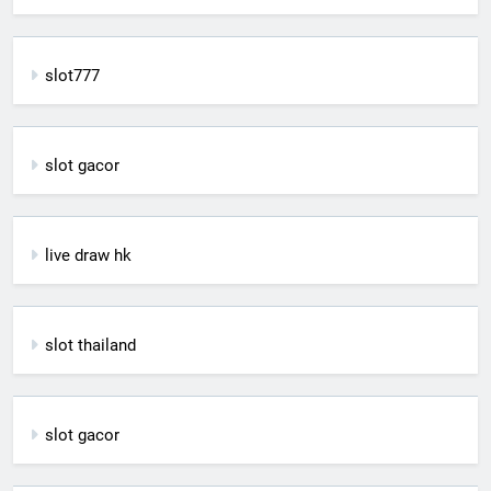
slot777
slot gacor
live draw hk
slot thailand
slot gacor