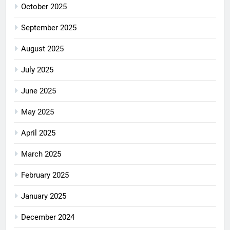
October 2025
September 2025
August 2025
July 2025
June 2025
May 2025
April 2025
March 2025
February 2025
January 2025
December 2024