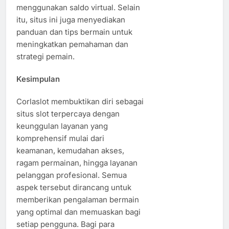
menggunakan saldo virtual. Selain
itu, situs ini juga menyediakan
panduan dan tips bermain untuk
meningkatkan pemahaman dan
strategi pemain.
Kesimpulan
Corlaslot membuktikan diri sebagai
situs slot terpercaya dengan
keunggulan layanan yang
komprehensif mulai dari
keamanan, kemudahan akses,
ragam permainan, hingga layanan
pelanggan profesional. Semua
aspek tersebut dirancang untuk
memberikan pengalaman bermain
yang optimal dan memuaskan bagi
setiap pengguna. Bagi para