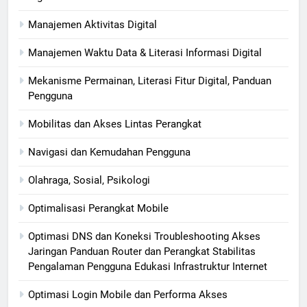
Manajemen Aktivitas Digital
Manajemen Waktu Data & Literasi Informasi Digital
Mekanisme Permainan, Literasi Fitur Digital, Panduan
Pengguna
Mobilitas dan Akses Lintas Perangkat
Navigasi dan Kemudahan Pengguna
Olahraga, Sosial, Psikologi
Optimalisasi Perangkat Mobile
Optimasi DNS dan Koneksi Troubleshooting Akses
Jaringan Panduan Router dan Perangkat Stabilitas
Pengalaman Pengguna Edukasi Infrastruktur Internet
Optimasi Login Mobile dan Performa Akses