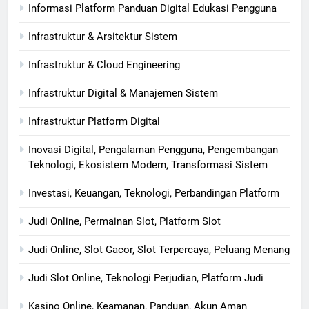
Informasi Platform Panduan Digital Edukasi Pengguna
Infrastruktur & Arsitektur Sistem
Infrastruktur & Cloud Engineering
Infrastruktur Digital & Manajemen Sistem
Infrastruktur Platform Digital
Inovasi Digital, Pengalaman Pengguna, Pengembangan
Teknologi, Ekosistem Modern, Transformasi Sistem
Investasi, Keuangan, Teknologi, Perbandingan Platform
Judi Online, Permainan Slot, Platform Slot
Judi Online, Slot Gacor, Slot Terpercaya, Peluang Menang
Judi Slot Online, Teknologi Perjudian, Platform Judi
Kasino Online, Keamanan, Panduan, Akun Aman