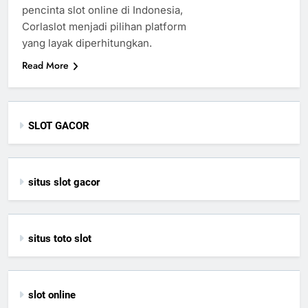
pencinta slot online di Indonesia,
Corlaslot menjadi pilihan platform
yang layak diperhitungkan.
Read More
SLOT GACOR
situs slot gacor
situs toto slot
slot online