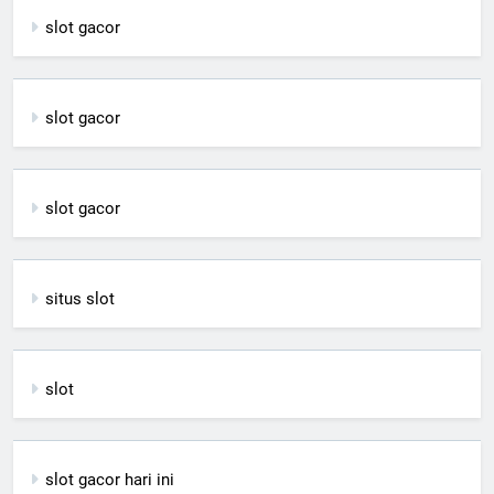
slot gacor
slot gacor
slot gacor
situs slot
slot
slot gacor hari ini