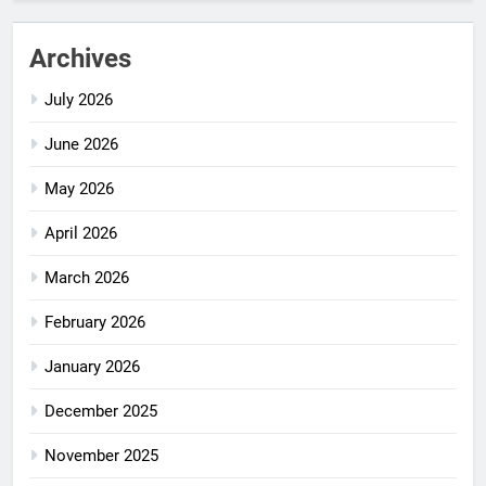
Archives
July 2026
June 2026
May 2026
April 2026
March 2026
February 2026
January 2026
December 2025
November 2025