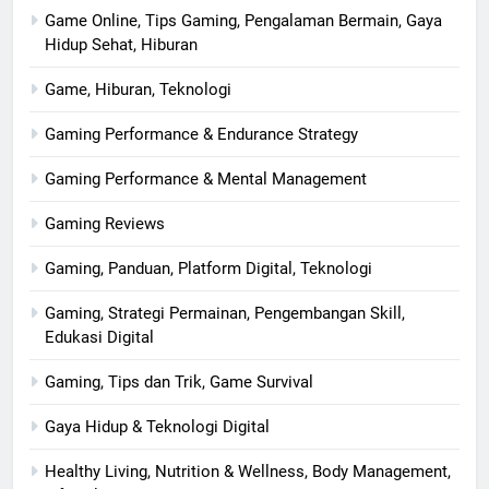
Game Online, Tips Gaming, Pengalaman Bermain, Gaya
Hidup Sehat, Hiburan
Game, Hiburan, Teknologi
Gaming Performance & Endurance Strategy
Gaming Performance & Mental Management
Gaming Reviews
Gaming, Panduan, Platform Digital, Teknologi
Gaming, Strategi Permainan, Pengembangan Skill,
Edukasi Digital
Gaming, Tips dan Trik, Game Survival
Gaya Hidup & Teknologi Digital
Healthy Living, Nutrition & Wellness, Body Management,