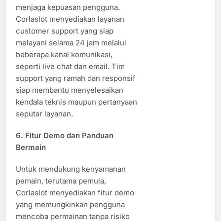
menjaga kepuasan pengguna.
Corlaslot menyediakan layanan
customer support yang siap
melayani selama 24 jam melalui
beberapa kanal komunikasi,
seperti live chat dan email. Tim
support yang ramah dan responsif
siap membantu menyelesaikan
kendala teknis maupun pertanyaan
seputar layanan.
6. Fitur Demo dan Panduan
Bermain
Untuk mendukung kenyamanan
pemain, terutama pemula,
Corlaslot menyediakan fitur demo
yang memungkinkan pengguna
mencoba permainan tanpa risiko