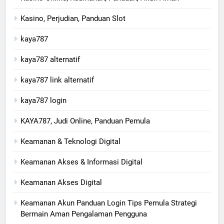
Kasino, Perjudian, Panduan Slot
kaya787
kaya787 alternatif
kaya787 link alternatif
kaya787 login
KAYA787, Judi Online, Panduan Pemula
Keamanan & Teknologi Digital
Keamanan Akses & Informasi Digital
Keamanan Akses Digital
Keamanan Akun Panduan Login Tips Pemula Strategi
Bermain Aman Pengalaman Pengguna