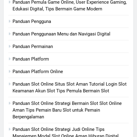
Panduan Pemula Game Online, User Experience Gaming,
Edukasi Digital, Tips Bermain Game Modern
Panduan Pengguna
Panduan Penggunaan Menu dan Navigasi Digital
Panduan Permainan
Panduan Platform
Panduan Platform Online
Panduan Slot Online Situs Slot Aman Tutorial Login Slot
Keamanan Akun Slot Tips Pemula Bermain Slot
Panduan Slot Online Strategi Bermain Slot Slot Online
Aman Tips Pemain Baru Slot untuk Pemain
Berpengalaman
Panduan Slot Online Strategi Judi Online Tips
Manajemen Modal Slot Online Aman Hiburan Digital