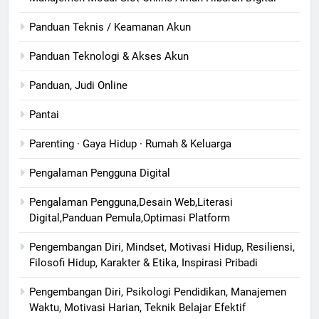
Panduan Teknis / Keamanan Akun
Panduan Teknologi & Akses Akun
Panduan, Judi Online
Pantai
Parenting · Gaya Hidup · Rumah & Keluarga
Pengalaman Pengguna Digital
Pengalaman Pengguna,Desain Web,Literasi
Digital,Panduan Pemula,Optimasi Platform
Pengembangan Diri, Mindset, Motivasi Hidup, Resiliensi,
Filosofi Hidup, Karakter & Etika, Inspirasi Pribadi
Pengembangan Diri, Psikologi Pendidikan, Manajemen
Waktu, Motivasi Harian, Teknik Belajar Efektif