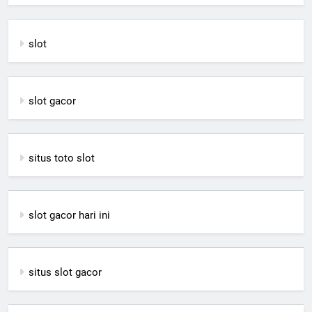
slot
slot gacor
situs toto slot
slot gacor hari ini
situs slot gacor