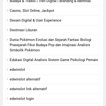
Budaya & Tradisi | Tren Digital | Branding & Identitas
Casino, Slot Online, Jackpot
Desain Digital & User Experience
Destinasi Liburan
Dunia Pokémon Evolusi dan Sejarah Fantasi Biologi
Prasejarah Fiksi Budaya Pop dan Imajinasi Analisis
Simbolik Pokémon
Edukasi Digital Analisis Sistem Game Psikologi Pemain
edwinslot
edwinslot alternatif
edwinslot link alternatif
edwinslot login