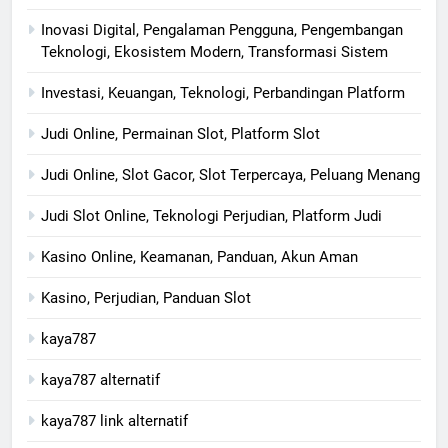
Inovasi Digital, Pengalaman Pengguna, Pengembangan
Teknologi, Ekosistem Modern, Transformasi Sistem
Investasi, Keuangan, Teknologi, Perbandingan Platform
Judi Online, Permainan Slot, Platform Slot
Judi Online, Slot Gacor, Slot Terpercaya, Peluang Menang
Judi Slot Online, Teknologi Perjudian, Platform Judi
Kasino Online, Keamanan, Panduan, Akun Aman
Kasino, Perjudian, Panduan Slot
kaya787
kaya787 alternatif
kaya787 link alternatif