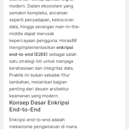
modern. Dalam ekosistem yang
semakin kompleks, ancaman
seperti penyadapan, kebocoran
data, hingga serangan man-in-the-
middle dapat merusak
kepercayaan pengguna. Horas88
mengimplementasikan
enkripsi
end-to-end (E2EE)
sebagai salah
satu strategi inti untuk menjaga
kerahasiaan dan integritas data.
Praktik ini bukan sekadar fitur
tambahan, melainkan bagian
penting dari desain arsitektur
keamanan yang modern.
Konsep Dasar Enkripsi
End-to-End
Enkripsi end-to-end adalah
mekanisme pengamanan di mana