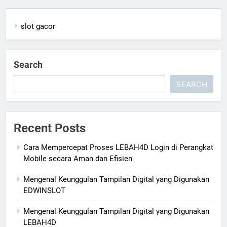
slot gacor
Search
SEARCH
Recent Posts
Cara Mempercepat Proses LEBAH4D Login di Perangkat
Mobile secara Aman dan Efisien
Mengenal Keunggulan Tampilan Digital yang Digunakan
EDWINSLOT
Mengenal Keunggulan Tampilan Digital yang Digunakan
LEBAH4D