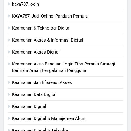
kaya787 login
KAYA787, Judi Online, Panduan Pemula
Keamanan & Teknologi Digital
Keamanan Akses & Informasi Digital
Keamanan Akses Digital
Keamanan Akun Panduan Login Tips Pemula Strategi
Bermain Aman Pengalaman Pengguna
Keamanan dan Efisiensi Akses
Keamanan Data Digital
Keamanan Digital
Keamanan Digital & Manajemen Akun
Keamanan Digital & Teknologi