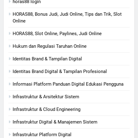
horas88 login
HORAS88, Bonus Judi, Judi Online, Tips dan Trik, Slot
Online
HORAS88, Slot Online, Paylines, Judi Online
Hukum dan Regulasi Taruhan Online
Identitas Brand & Tampilan Digital
Identitas Brand Digital & Tampilan Profesional
Informasi Platform Panduan Digital Edukasi Pengguna
Infrastruktur & Arsitektur Sistem
Infrastruktur & Cloud Engineering
Infrastruktur Digital & Manajemen Sistem
Infrastruktur Platform Digital