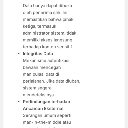
Data hanya dapat dibuka
oleh penerima sah. Ini
memastikan bahwa pihak
ketiga, termasuk
administrator sistem, tidak
memiliki akses langsung
terhadap konten sensitif.
Integritas Data
Mekanisme autentikasi
bawaan mencegah
manipulasi data di
perjalanan. Jika data diubah,
sistem segera
mendeteksinya.
Perlindungan terhadap
Ancaman Eksternal
Serangan umum seperti
man-in-the-middle atau