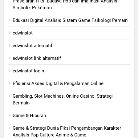
Prasejarah Fiksi Budaya Pop dan Imajinasi Analisis
Simbolik Pokémon
Edukasi Digital Analisis Sistem Game Psikologi Pemain
edwinslot
edwinslot alternatif
edwinslot link alternatif
edwinslot login
Efisiensi Akses Digital & Pengalaman Online
Gambling, Slot Machines, Online Casino, Strategi
Bermain
Game & Hiburan
Game & Strategi Dunia Fiksi Pengembangan Karakter
Analisis Pop Culture Anime & Game