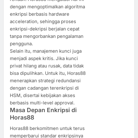
dengan mengoptimalkan algoritma
enkripsi berbasis hardware
acceleration, sehingga proses
enkripsi-dekripsi berjalan cepat
tanpa mengorbankan pengalaman
pengguna.
Selain itu, manajemen kunci juga
menjadi aspek kritis. Jika kunci
privat hilang atau rusak, data tidak
bisa dipulihkan. Untuk itu, Horas88
menerapkan strategi redundansi
dengan cadangan terenkripsi di
HSM, disertai kebijakan akses
berbasis multi-level approval.
Masa Depan Enkripsi di
Horas88
Horas88 berkomitmen untuk terus
memperbarui standar enkripsinya