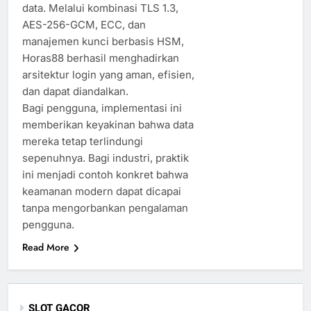
data. Melalui kombinasi TLS 1.3,
AES-256-GCM, ECC, dan
manajemen kunci berbasis HSM,
Horas88 berhasil menghadirkan
arsitektur login yang aman, efisien,
dan dapat diandalkan.
Bagi pengguna, implementasi ini
memberikan keyakinan bahwa data
mereka tetap terlindungi
sepenuhnya. Bagi industri, praktik
ini menjadi contoh konkret bahwa
keamanan modern dapat dicapai
tanpa mengorbankan pengalaman
pengguna.
Read More
SLOT GACOR