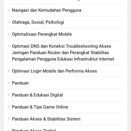
Navigasi dan Kemudahan Pengguna
Olahraga, Sosial, Psikologi
Optimalisasi Perangkat Mobile
Optimasi DNS dan Koneksi Troubleshooting Akses
Jaringan Panduan Router dan Perangkat Stabilitas
Pengalaman Pengguna Edukasi Infrastruktur Internet
Optimasi Login Mobile dan Performa Akses
Panduan
Panduan & Edukasi Digital
Panduan & Tips Game Online
Panduan Akses & Stabilitas Sistem
Panduan Akses Digital