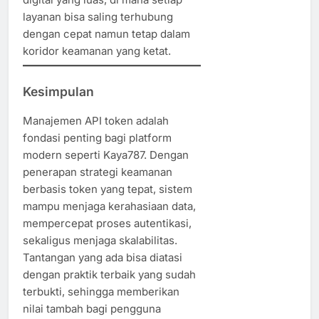
layanan bisa saling terhubung
dengan cepat namun tetap dalam
koridor keamanan yang ketat.
Kesimpulan
Manajemen API token adalah
fondasi penting bagi platform
modern seperti Kaya787. Dengan
penerapan strategi keamanan
berbasis token yang tepat, sistem
mampu menjaga kerahasiaan data,
mempercepat proses autentikasi,
sekaligus menjaga skalabilitas.
Tantangan yang ada bisa diatasi
dengan praktik terbaik yang sudah
terbukti, sehingga memberikan
nilai tambah bagi pengguna