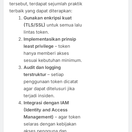
tersebut, terdapat sejumlah praktik
terbaik yang dapat diterapkan:
Gunakan enkripsi kuat
(TLS/SSL)
untuk semua lalu
lintas token.
Implementasikan prinsip
least privilege
– token
hanya memberi akses
sesuai kebutuhan minimum.
Audit dan logging
terstruktur
– setiap
penggunaan token dicatat
agar dapat ditelusuri jika
terjadi insiden.
Integrasi dengan IAM
(Identity and Access
Management)
– agar token
selaras dengan kebijakan
akses pengguna dan