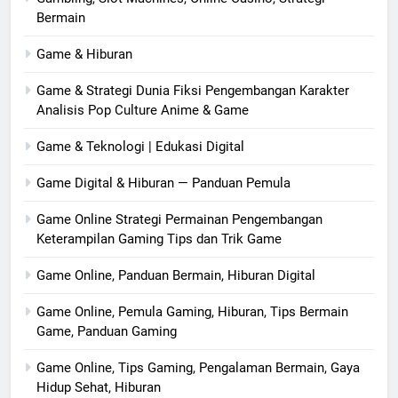
Bermain
Game & Hiburan
Game & Strategi Dunia Fiksi Pengembangan Karakter
Analisis Pop Culture Anime & Game
Game & Teknologi | Edukasi Digital
Game Digital & Hiburan — Panduan Pemula
Game Online Strategi Permainan Pengembangan
Keterampilan Gaming Tips dan Trik Game
Game Online, Panduan Bermain, Hiburan Digital
Game Online, Pemula Gaming, Hiburan, Tips Bermain
Game, Panduan Gaming
Game Online, Tips Gaming, Pengalaman Bermain, Gaya
Hidup Sehat, Hiburan