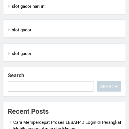
slot gacor hari ini
slot gacor
slot gacor
Search
SEARCH
Recent Posts
Cara Mempercepat Proses LEBAH4D Login di Perangkat
Mobile secara Aman dan Efisien