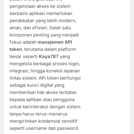
pengelolaan akses ke sistem
berbasis aplikasi memerlukan
pendekatan yang lebih modern,
aman, dan efisien. Salah satu
komponen penting yang menjadi
fokus adalah
manajemen API
token
, terutama dalam platform
besar seperti
Kaya787
yang
mengelola berbagai proses login,
integrasi, hingga koneksi layanan
lintas sistem. API token berfungsi
sebagai kunci digital yang
memberikan hak akses terbatas
kepada aplikasi atau pengguna
untuk berinteraksi dengan sistem
tanpa harus terus-menerus
mengirimkan kredensial sensitif
seperti username dan password.