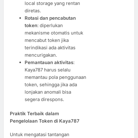
local storage yang rentan
diretas.
Rotasi dan pencabutan
token
: diperlukan
mekanisme otomatis untuk
mencabut token jika
terindikasi ada aktivitas
mencurigakan.
Pemantauan aktivitas
:
Kaya787 harus selalu
memantau pola penggunaan
token, sehingga jika ada
lonjakan anomali bisa
segera direspons.
Praktik Terbaik dalam
Pengelolaan Token di Kaya787
Untuk mengatasi tantangan