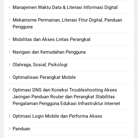
Manajemen Waktu Data & Literasi Informasi Digital
Mekanisme Permainan, Literasi Fitur Digital, Panduan
Pengguna
Mobilitas dan Akses Lintas Perangkat
Navigasi dan Kemudahan Pengguna
Olahraga, Sosial, Psikologi
Optimalisasi Perangkat Mobile
Optimasi DNS dan Koneksi Troubleshooting Akses
Jaringan Panduan Router dan Perangkat Stabilitas
Pengalaman Pengguna Edukasi Infrastruktur Internet
Optimasi Login Mobile dan Performa Akses
Panduan