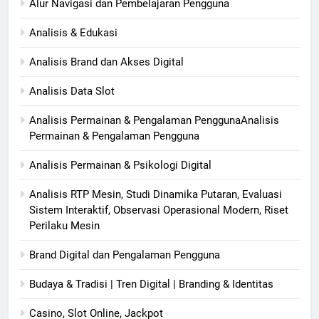
Alur Navigasi dan Pembelajaran Pengguna
Analisis & Edukasi
Analisis Brand dan Akses Digital
Analisis Data Slot
Analisis Permainan & Pengalaman PenggunaAnalisis
Permainan & Pengalaman Pengguna
Analisis Permainan & Psikologi Digital
Analisis RTP Mesin, Studi Dinamika Putaran, Evaluasi
Sistem Interaktif, Observasi Operasional Modern, Riset
Perilaku Mesin
Brand Digital dan Pengalaman Pengguna
Budaya & Tradisi | Tren Digital | Branding & Identitas
Casino, Slot Online, Jackpot