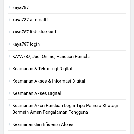
kaya787
kaya787 alternatif
kaya787 link alternatif
kaya787 login
KAYA787, Judi Online, Panduan Pemula
Keamanan & Teknologi Digital
Keamanan Akses & Informasi Digital
Keamanan Akses Digital
Keamanan Akun Panduan Login Tips Pemula Strategi
Bermain Aman Pengalaman Pengguna
Keamanan dan Efisiensi Akses