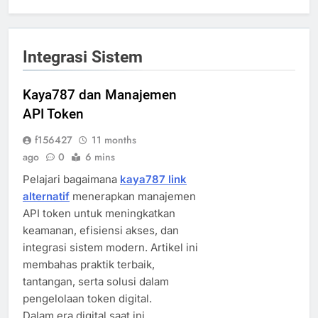
Integrasi Sistem
Kaya787 dan Manajemen
API Token
f156427
11 months
ago
0
6 mins
Pelajari bagaimana
kaya787 link
alternatif
menerapkan manajemen
API token untuk meningkatkan
keamanan, efisiensi akses, dan
integrasi sistem modern. Artikel ini
membahas praktik terbaik,
tantangan, serta solusi dalam
pengelolaan token digital.
Dalam era digital saat ini,