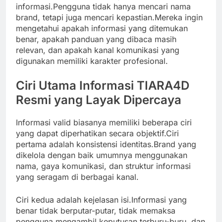
informasi.Pengguna tidak hanya mencari nama
brand, tetapi juga mencari kepastian.Mereka ingin
mengetahui apakah informasi yang ditemukan
benar, apakah panduan yang dibaca masih
relevan, dan apakah kanal komunikasi yang
digunakan memiliki karakter profesional.
Ciri Utama Informasi TIARA4D
Resmi yang Layak Dipercaya
Informasi valid biasanya memiliki beberapa ciri
yang dapat diperhatikan secara objektif.Ciri
pertama adalah konsistensi identitas.Brand yang
dikelola dengan baik umumnya menggunakan
nama, gaya komunikasi, dan struktur informasi
yang seragam di berbagai kanal.
Ciri kedua adalah kejelasan isi.Informasi yang
benar tidak berputar-putar, tidak memaksa
pengguna mengambil keputusan terburu-buru, dan