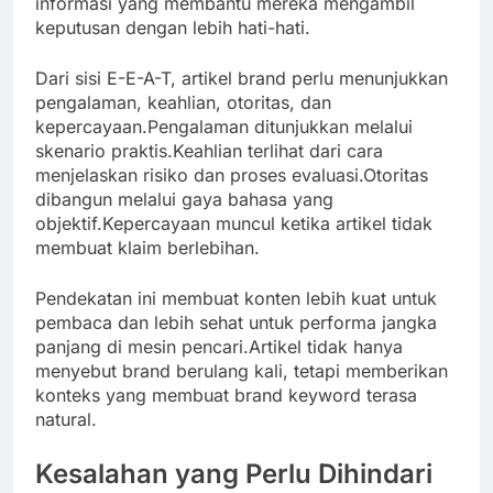
informasi yang membantu mereka mengambil
keputusan dengan lebih hati-hati.
Dari sisi E-E-A-T, artikel brand perlu menunjukkan
pengalaman, keahlian, otoritas, dan
kepercayaan.Pengalaman ditunjukkan melalui
skenario praktis.Keahlian terlihat dari cara
menjelaskan risiko dan proses evaluasi.Otoritas
dibangun melalui gaya bahasa yang
objektif.Kepercayaan muncul ketika artikel tidak
membuat klaim berlebihan.
Pendekatan ini membuat konten lebih kuat untuk
pembaca dan lebih sehat untuk performa jangka
panjang di mesin pencari.Artikel tidak hanya
menyebut brand berulang kali, tetapi memberikan
konteks yang membuat brand keyword terasa
natural.
Kesalahan yang Perlu Dihindari