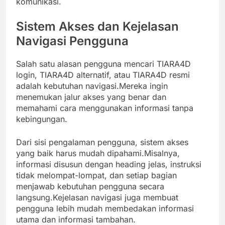
komunikasi.
Sistem Akses dan Kejelasan
Navigasi Pengguna
Salah satu alasan pengguna mencari TIARA4D
login, TIARA4D alternatif, atau TIARA4D resmi
adalah kebutuhan navigasi.Mereka ingin
menemukan jalur akses yang benar dan
memahami cara menggunakan informasi tanpa
kebingungan.
Dari sisi pengalaman pengguna, sistem akses
yang baik harus mudah dipahami.Misalnya,
informasi disusun dengan heading jelas, instruksi
tidak melompat-lompat, dan setiap bagian
menjawab kebutuhan pengguna secara
langsung.Kejelasan navigasi juga membuat
pengguna lebih mudah membedakan informasi
utama dan informasi tambahan.