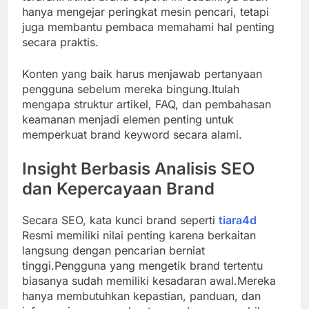
hanya mengejar peringkat mesin pencari, tetapi
juga membantu pembaca memahami hal penting
secara praktis.
Konten yang baik harus menjawab pertanyaan
pengguna sebelum mereka bingung.Itulah
mengapa struktur artikel, FAQ, dan pembahasan
keamanan menjadi elemen penting untuk
memperkuat brand keyword secara alami.
Insight Berbasis Analisis SEO
dan Kepercayaan Brand
Secara SEO, kata kunci brand seperti
tiara4d
Resmi memiliki nilai penting karena berkaitan
langsung dengan pencarian berniat
tinggi.Pengguna yang mengetik brand tertentu
biasanya sudah memiliki kesadaran awal.Mereka
hanya membutuhkan kepastian, panduan, dan