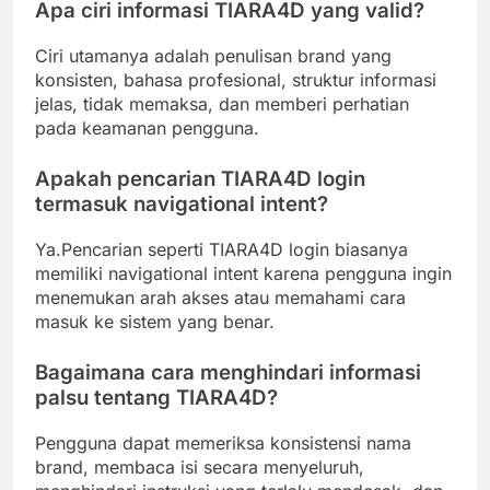
Apa ciri informasi TIARA4D yang valid?
Ciri utamanya adalah penulisan brand yang
konsisten, bahasa profesional, struktur informasi
jelas, tidak memaksa, dan memberi perhatian
pada keamanan pengguna.
Apakah pencarian TIARA4D login
termasuk navigational intent?
Ya.Pencarian seperti TIARA4D login biasanya
memiliki navigational intent karena pengguna ingin
menemukan arah akses atau memahami cara
masuk ke sistem yang benar.
Bagaimana cara menghindari informasi
palsu tentang TIARA4D?
Pengguna dapat memeriksa konsistensi nama
brand, membaca isi secara menyeluruh,