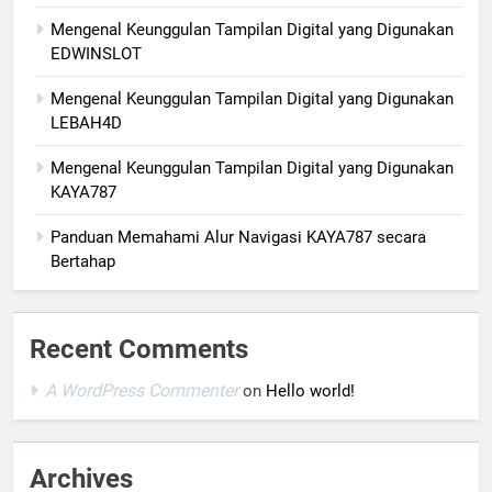
Mengenal Keunggulan Tampilan Digital yang Digunakan
EDWINSLOT
Mengenal Keunggulan Tampilan Digital yang Digunakan
LEBAH4D
Mengenal Keunggulan Tampilan Digital yang Digunakan
KAYA787
Panduan Memahami Alur Navigasi KAYA787 secara
Bertahap
Recent Comments
A WordPress Commenter
on
Hello world!
Archives