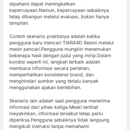
dipahami dapat meningkatkan
kepercayaan.Namun, kepercayaan sebaiknya
tetap dibangun melalui evaluasi, bukan hanya
tampilan.
Contoh skenario praktisnya adalah ketika
pengguna baru mencari TIARA4D Resmi melalui
mesin pencari.Pengguna mungkin menemukan
beberapa hasil dengan judul yang mirip.Dalam
kondisi seperti ini, langkah terbaik adalah
membaca informasi secara perlahan,
memperhatikan konsistensi brand, dan
menghindari sumber yang terlalu banyak
menggunakan ajakan berlebihan.
Skenario lain adalah saat pengguna menerima
informasi dari pihak ketiga.Meski terlihat
meyakinkan, informasi tersebut tetap perlu
diperiksa.Pengguna sebaiknya tidak langsung
mengikuti instruksi tanpa memahami