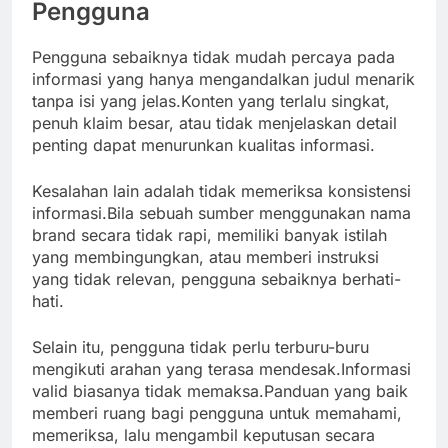
Pengguna
Pengguna sebaiknya tidak mudah percaya pada
informasi yang hanya mengandalkan judul menarik
tanpa isi yang jelas.Konten yang terlalu singkat,
penuh klaim besar, atau tidak menjelaskan detail
penting dapat menurunkan kualitas informasi.
Kesalahan lain adalah tidak memeriksa konsistensi
informasi.Bila sebuah sumber menggunakan nama
brand secara tidak rapi, memiliki banyak istilah
yang membingungkan, atau memberi instruksi
yang tidak relevan, pengguna sebaiknya berhati-
hati.
Selain itu, pengguna tidak perlu terburu-buru
mengikuti arahan yang terasa mendesak.Informasi
valid biasanya tidak memaksa.Panduan yang baik
memberi ruang bagi pengguna untuk memahami,
memeriksa, lalu mengambil keputusan secara