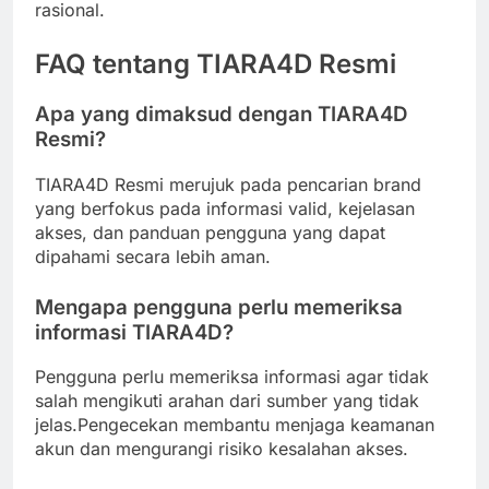
rasional.
FAQ tentang TIARA4D Resmi
Apa yang dimaksud dengan TIARA4D
Resmi?
TIARA4D Resmi merujuk pada pencarian brand
yang berfokus pada informasi valid, kejelasan
akses, dan panduan pengguna yang dapat
dipahami secara lebih aman.
Mengapa pengguna perlu memeriksa
informasi TIARA4D?
Pengguna perlu memeriksa informasi agar tidak
salah mengikuti arahan dari sumber yang tidak
jelas.Pengecekan membantu menjaga keamanan
akun dan mengurangi risiko kesalahan akses.