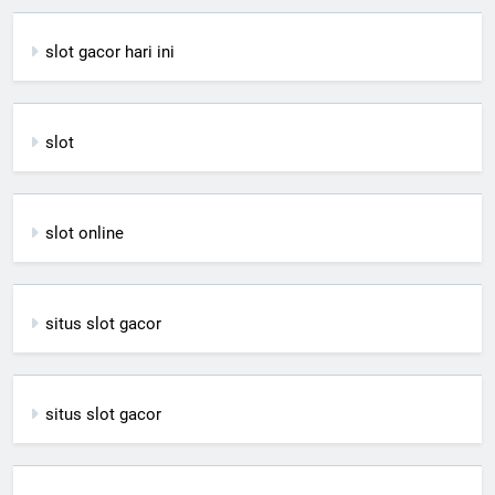
slot gacor hari ini
slot
slot online
situs slot gacor
situs slot gacor