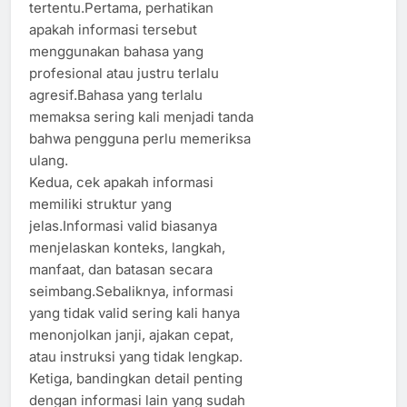
tertentu.Pertama, perhatikan
apakah informasi tersebut
menggunakan bahasa yang
profesional atau justru terlalu
agresif.Bahasa yang terlalu
memaksa sering kali menjadi tanda
bahwa pengguna perlu memeriksa
ulang.
Kedua, cek apakah informasi
memiliki struktur yang
jelas.Informasi valid biasanya
menjelaskan konteks, langkah,
manfaat, dan batasan secara
seimbang.Sebaliknya, informasi
yang tidak valid sering kali hanya
menonjolkan janji, ajakan cepat,
atau instruksi yang tidak lengkap.
Ketiga, bandingkan detail penting
dengan informasi lain yang sudah