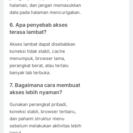
halaman, dan jangan memasukkan
data pada halaman mencurigakan.
6. Apa penyebab akses
terasa lambat?
Akses lambat dapat disebabkan
koneksi tidak stabil, cache
menumpuk, browser lama,
perangkat berat, atau terlalu
banyak tab terbuka.
7. Bagaimana cara membuat
akses lebih nyaman?
Gunakan perangkat pribadi,
koneksi stabil, browser terbaru,
dan pahami struktur menu
sebelum melakukan aktivitas lebih
lanjut.