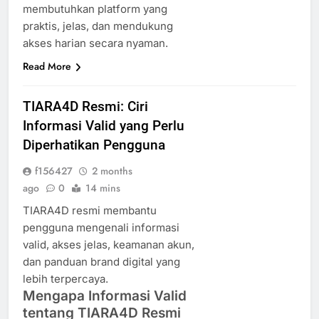
membutuhkan platform yang
praktis, jelas, dan mendukung
akses harian secara nyaman.
Read More
TIARA4D Resmi: Ciri
Informasi Valid yang Perlu
Diperhatikan Pengguna
f156427
2 months
ago
0
14 mins
TIARA4D resmi membantu
pengguna mengenali informasi
valid, akses jelas, keamanan akun,
dan panduan brand digital yang
lebih terpercaya.
Mengapa Informasi Valid
tentang TIARA4D Resmi