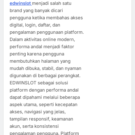
edwinslot
menjadi salah satu
brand yang banyak dicari
pengguna ketika membahas akses
digital, login, daftar, dan
pengalaman penggunaan platform.
Dalam aktivitas online modern,
performa andal menjadi faktor
penting karena pengguna
membutuhkan halaman yang
mudah dibuka, stabil, dan nyaman
digunakan di berbagai perangkat.
EDWINSLOT sebagai solusi
platform dengan performa andal
dapat dipahami melalui beberapa
aspek utama, seperti kecepatan
akses, navigasi yang jelas,
tampilan responsif, keamanan
akun, serta konsistensi
pengalaman pengguna. Platform