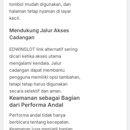
tombol mudah digunakan, dan
halaman tetap nyaman di layar
kecil.
Mendukung Jalur Akses
Cadangan
EDWINSLOT link alternatif sering
dicari ketika akses utama
mengalami kendala. Jalur
cadangan dapat membantu
pengguna memiliki opsi tambahan,
tetapi tetap harus digunakan
secara selektif dan aman.
Keamanan sebagai Bagian
dari Performa Andal
Performa andal tidak hanya
berbicara tentang kecepatan.
Keamanan juga menjadi bagian