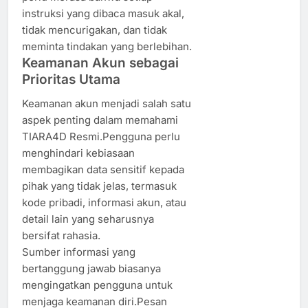
instruksi yang dibaca masuk akal,
tidak mencurigakan, dan tidak
meminta tindakan yang berlebihan.
Keamanan Akun sebagai
Prioritas Utama
Keamanan akun menjadi salah satu
aspek penting dalam memahami
TIARA4D Resmi.Pengguna perlu
menghindari kebiasaan
membagikan data sensitif kepada
pihak yang tidak jelas, termasuk
kode pribadi, informasi akun, atau
detail lain yang seharusnya
bersifat rahasia.
Sumber informasi yang
bertanggung jawab biasanya
mengingatkan pengguna untuk
menjaga keamanan diri.Pesan