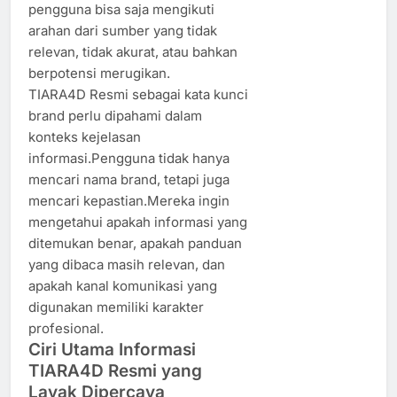
pengguna bisa saja mengikuti
arahan dari sumber yang tidak
relevan, tidak akurat, atau bahkan
berpotensi merugikan.
TIARA4D Resmi sebagai kata kunci
brand perlu dipahami dalam
konteks kejelasan
informasi.Pengguna tidak hanya
mencari nama brand, tetapi juga
mencari kepastian.Mereka ingin
mengetahui apakah informasi yang
ditemukan benar, apakah panduan
yang dibaca masih relevan, dan
apakah kanal komunikasi yang
digunakan memiliki karakter
profesional.
Ciri Utama Informasi
TIARA4D Resmi yang
Layak Dipercaya