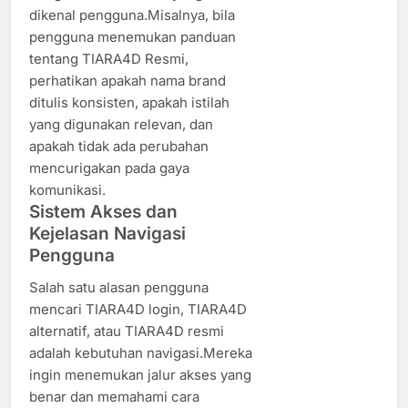
dikenal pengguna.Misalnya, bila
pengguna menemukan panduan
tentang TIARA4D Resmi,
perhatikan apakah nama brand
ditulis konsisten, apakah istilah
yang digunakan relevan, dan
apakah tidak ada perubahan
mencurigakan pada gaya
komunikasi.
Sistem Akses dan
Kejelasan Navigasi
Pengguna
Salah satu alasan pengguna
mencari TIARA4D login, TIARA4D
alternatif, atau TIARA4D resmi
adalah kebutuhan navigasi.Mereka
ingin menemukan jalur akses yang
benar dan memahami cara