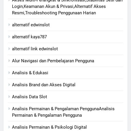
Akses Multi-Perangkat & Sinkronisasi,Stabilitas Sesi dan
Login,Keamanan Akun & Privasi,Alternatif Akses
Resmi,Troubleshooting Penggunaan Harian
alternatif edwinslot
alternatif kaya787
alternatif link edwinslot
Alur Navigasi dan Pembelajaran Pengguna
Analisis & Edukasi
Analisis Brand dan Akses Digital
Analisis Data Slot
Analisis Permainan & Pengalaman PenggunaAnalisis
Permainan & Pengalaman Pengguna
Analisis Permainan & Psikologi Digital