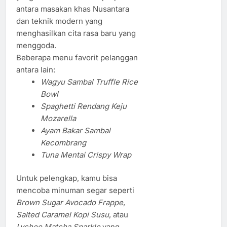
antara masakan khas Nusantara
dan teknik modern yang
menghasilkan cita rasa baru yang
menggoda.
Beberapa menu favorit pelanggan
antara lain:
Wagyu Sambal Truffle Rice
Bowl
Spaghetti Rendang Keju
Mozarella
Ayam Bakar Sambal
Kecombrang
Tuna Mentai Crispy Wrap
Untuk pelengkap, kamu bisa
mencoba minuman segar seperti
Brown Sugar Avocado Frappe
,
Salted Caramel Kopi Susu
, atau
Lychee Matcha Sparkle
yang