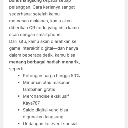
bonus langsung
kepada setiap
pelanggan. Cara kerjanya sangat
sederhana: setelah kamu
memesan makanan, kamu akan
diberikan QR code yang bisa kamu
scan dengan smartphone.
Dari situ, kamu akan diarahkan ke
game interaktif digital—dan hanya
dalam beberapa detik, kamu bisa
menang berbagai hadiah menarik
,
seperti:
Potongan harga hingga 50%
Minuman atau makanan
tambahan gratis
Merchandise eksklusif
Kaya787
Saldo digital yang bisa
digunakan langsung
Undangan ke event spesial