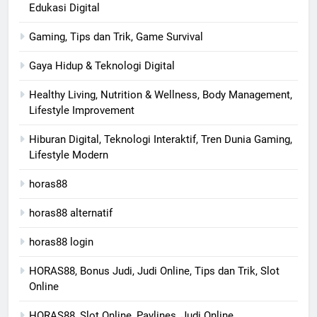
Edukasi Digital
Gaming, Tips dan Trik, Game Survival
Gaya Hidup & Teknologi Digital
Healthy Living, Nutrition & Wellness, Body Management,
Lifestyle Improvement
Hiburan Digital, Teknologi Interaktif, Tren Dunia Gaming,
Lifestyle Modern
horas88
horas88 alternatif
horas88 login
HORAS88, Bonus Judi, Judi Online, Tips dan Trik, Slot
Online
HORAS88, Slot Online, Paylines, Judi Online