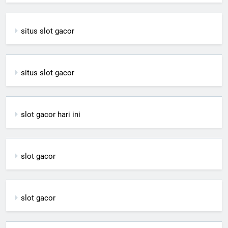
situs slot gacor
situs slot gacor
slot gacor hari ini
slot gacor
slot gacor