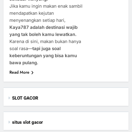
Jika kamu ingin makan enak sambil
mendapatkan kejutan
menyenangkan setiap hari,
Kaya787 adalah destinasi wajib
yang tak boleh kamu lewatkan.
Karena di sini, makan bukan hanya
soal rasa—
tapi juga soal
keberuntungan yang bisa kamu
bawa pulang.
Read More
SLOT GACOR
situs slot gacor