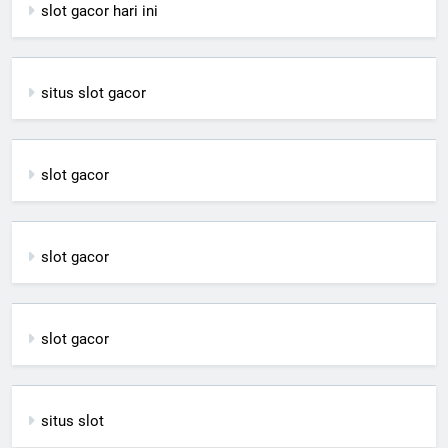
slot gacor hari ini
situs slot gacor
slot gacor
slot gacor
slot gacor
situs slot