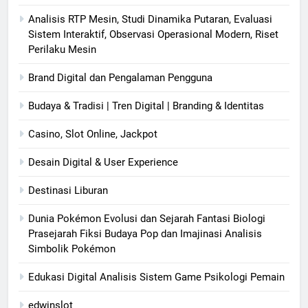
Analisis RTP Mesin, Studi Dinamika Putaran, Evaluasi
Sistem Interaktif, Observasi Operasional Modern, Riset
Perilaku Mesin
Brand Digital dan Pengalaman Pengguna
Budaya & Tradisi | Tren Digital | Branding & Identitas
Casino, Slot Online, Jackpot
Desain Digital & User Experience
Destinasi Liburan
Dunia Pokémon Evolusi dan Sejarah Fantasi Biologi
Prasejarah Fiksi Budaya Pop dan Imajinasi Analisis
Simbolik Pokémon
Edukasi Digital Analisis Sistem Game Psikologi Pemain
edwinslot