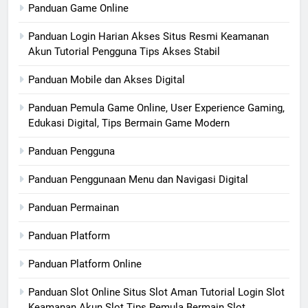
Panduan Game Online
Panduan Login Harian Akses Situs Resmi Keamanan
Akun Tutorial Pengguna Tips Akses Stabil
Panduan Mobile dan Akses Digital
Panduan Pemula Game Online, User Experience Gaming,
Edukasi Digital, Tips Bermain Game Modern
Panduan Pengguna
Panduan Penggunaan Menu dan Navigasi Digital
Panduan Permainan
Panduan Platform
Panduan Platform Online
Panduan Slot Online Situs Slot Aman Tutorial Login Slot
Keamanan Akun Slot Tips Pemula Bermain Slot