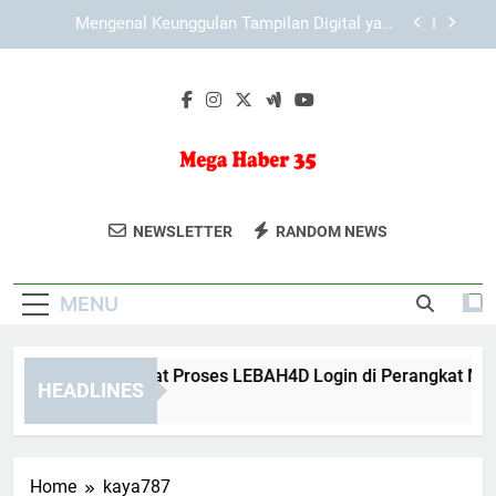
Skip
Mengenal Keunggulan Tampilan Digital yang
to
Digunakan LEBAH4D
content
Mengenal Keunggulan Tampilan Digital yang
Digunakan KAYA787
Cara Mempercepat Proses LEBAH4D Login di
Perangkat Mobile secara Aman dan Efisien
Mengenal Keunggulan Tampilan Digital yang
Digunakan EDWINSLOT
Mega Haber 35
Dapatkan Berita Terbaru Dari Seluruh
Mengenal Keunggulan Tampilan Digital yang
NEWSLETTER
RANDOM NEWS
Digunakan LEBAH4D
Dunia Di Mega Haber 35. Informasi
Mengenal Keunggulan Tampilan Digital yang
Terkini Untuk Anda.
Digunakan KAYA787
MENU
ra Mempercepat Proses LEBAH4D Login di Perangkat Mobile 
HEADLINES
Weeks Ago
Home
kaya787