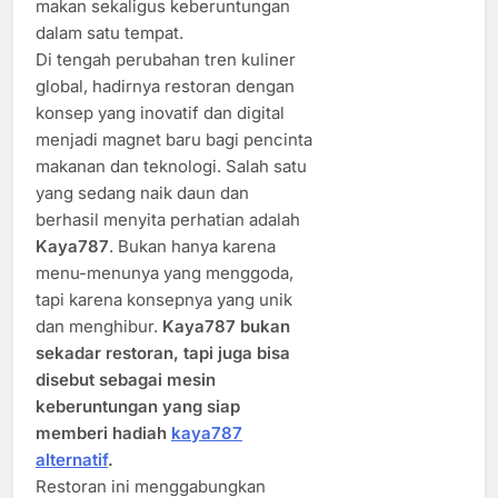
makan sekaligus keberuntungan
dalam satu tempat.
Di tengah perubahan tren kuliner
global, hadirnya restoran dengan
konsep yang inovatif dan digital
menjadi magnet baru bagi pencinta
makanan dan teknologi. Salah satu
yang sedang naik daun dan
berhasil menyita perhatian adalah
Kaya787
. Bukan hanya karena
menu-menunya yang menggoda,
tapi karena konsepnya yang unik
dan menghibur.
Kaya787 bukan
sekadar restoran, tapi juga bisa
disebut sebagai mesin
keberuntungan yang siap
memberi hadiah
kaya787
alternatif
.
Restoran ini menggabungkan