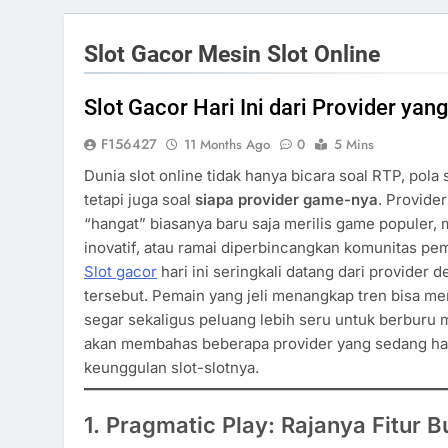
Slot Gacor Mesin Slot Online
Slot Gacor Hari Ini dari Provider yan
F156427
11 Months Ago
0
5 Mins
Dunia slot online tidak hanya bicara soal RTP, pola s
tetapi juga soal
siapa provider game-nya
. Provide
“hangat” biasanya baru saja merilis game populer,
inovatif, atau ramai diperbincangkan komunitas pem
Slot gacor
hari ini seringkali datang dari provide
tersebut. Pemain yang jeli menangkap tren bisa m
segar sekaligus peluang lebih seru untuk berburu ma
akan membahas beberapa provider yang sedang ha
keunggulan slot-slotnya.
1. Pragmatic Play: Rajanya Fitur 