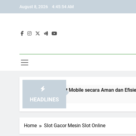
Skip
August 8, 2026
4:45:55 AM
to
content
Meg
Dapatkan B
 Login di Perangkat Mobile secara Aman dan Efisien
3
HEADLINES
Home
Slot Gacor Mesin Slot Online