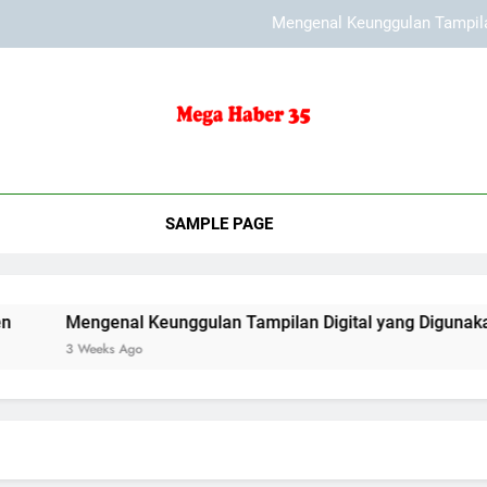
Mengenal Keunggulan Tampil
Mengenal Keunggulan Tamp
Mengenal Keunggulan Tam
a Haber 35
Cara Mempercepat Proses LEBAH4D Login di Peran
erita Terbaru Dari Seluruh Dunia Di Mega Haber 35. Informasi 
Mengenal Keunggulan Tampil
SAMPLE PAGE
Mengenal Keunggulan Tamp
Mengenal Keunggulan Tam
Mengenal Keunggulan Tampilan Digital yang Digunakan EDWI
 Weeks Ago