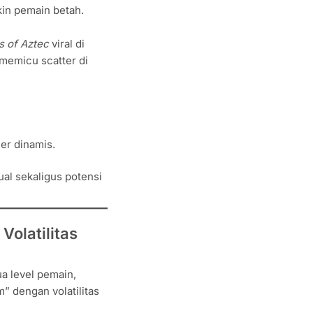
kin pemain betah.
s of Aztec
viral di
memicu scatter di
ier dinamis.
ual sekaligus potensi
Volatilitas
a level pemain,
m” dengan volatilitas