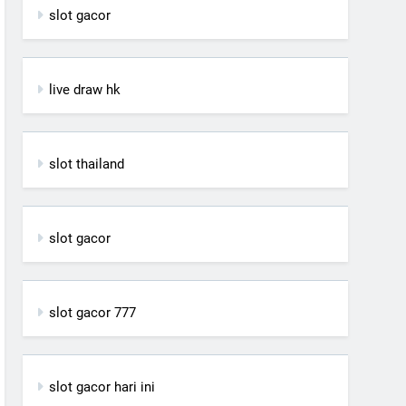
slot gacor
live draw hk
slot thailand
slot gacor
slot gacor 777
slot gacor hari ini