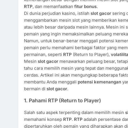
RTP
, dan memanfaatkan
fitur bonus
.
Di dunia perjudian kasino, istilah
slot gacor
sering 
menggambarkan mesin slot yang memberikan keme
atau lebih besar daripada mesin lainnya. Mesin ini s
pemain yang ingin memaksimalkan peluang mereka
Namun, untuk benar-benar menggali potensi keme
pemain perlu memahami berbagai faktor yang memp
permainan, seperti
RTP
(Return to Player),
volatilit
Mesin
slot gacor
menawarkan peluang besar, tetapi
tahu cara memilih mesin yang tepat dan menggunak
cerdas. Artikel ini akan mengungkap beberapa fakt
membantu Anda menggali
potensi kemenangan
yan
bermain di
slot gacor
.
1.
Pahami RTP (Return to Player)
Salah satu aspek terpenting dalam memilih mesin
s
memahami konsep
RTP
.
RTP
adalah persentase dari
dipertaruhkan oleh pemain yang diharapkan akan d