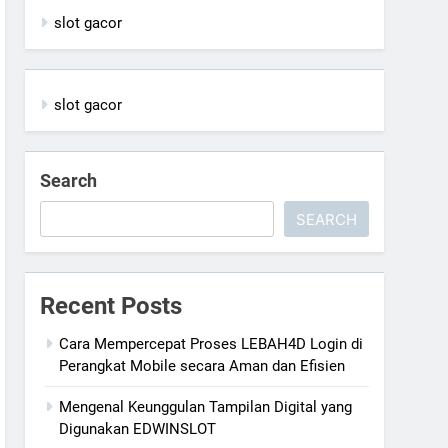
slot gacor
slot gacor
Search
SEARCH
Recent Posts
Cara Mempercepat Proses LEBAH4D Login di
Perangkat Mobile secara Aman dan Efisien
Mengenal Keunggulan Tampilan Digital yang
Digunakan EDWINSLOT