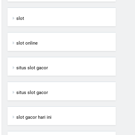
slot
slot online
situs slot gacor
situs slot gacor
slot gacor hari ini