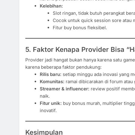
Kelebihan:
Slot ringan, tidak butuh perangkat bera
Cocok untuk quick session sore atau 
Fitur buy bonus fleksibel.
5. Faktor Kenapa Provider Bisa “
Provider jadi hangat bukan hanya karena satu game 
karena beberapa faktor pendukung:
Rilis baru:
setiap minggu ada inovasi yang m
Komunitas:
ramai dibicarakan di forum atau
Streamer & influencer:
review positif memb
naik.
Fitur unik:
buy bonus murah, multiplier tingg
inovatif.
Kesimpulan