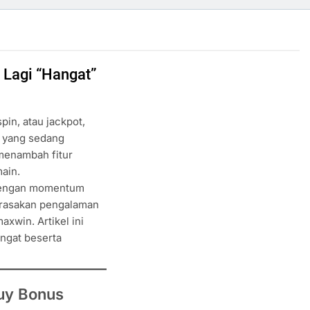
g Lagi “Hangat”
pin, atau jackpot,
r yang sedang
 menambah fitur
ain.
r dengan momentum
erasakan pengalaman
xwin. Artikel ini
ngat beserta
Buy Bonus