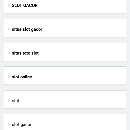
SLOT GACOR
situs slot gacor
situs toto slot
slot online
slot
slot gacor