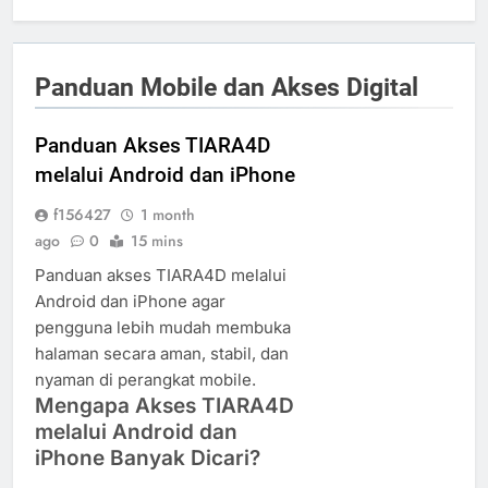
Panduan Mobile dan Akses Digital
Panduan Akses TIARA4D
melalui Android dan iPhone
f156427
1 month
ago
0
15 mins
Panduan akses TIARA4D melalui
Android dan iPhone agar
pengguna lebih mudah membuka
halaman secara aman, stabil, dan
nyaman di perangkat mobile.
Mengapa Akses TIARA4D
melalui Android dan
iPhone Banyak Dicari?