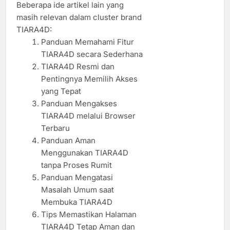
Beberapa ide artikel lain yang
masih relevan dalam cluster brand
TIARA4D:
Panduan Memahami Fitur
TIARA4D secara Sederhana
TIARA4D Resmi dan
Pentingnya Memilih Akses
yang Tepat
Panduan Mengakses
TIARA4D melalui Browser
Terbaru
Panduan Aman
Menggunakan TIARA4D
tanpa Proses Rumit
Panduan Mengatasi
Masalah Umum saat
Membuka TIARA4D
Tips Memastikan Halaman
TIARA4D Tetap Aman dan