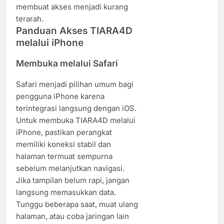
membuat akses menjadi kurang
terarah.
Panduan Akses TIARA4D
melalui iPhone
Membuka melalui Safari
Safari menjadi pilihan umum bagi
pengguna iPhone karena
terintegrasi langsung dengan iOS.
Untuk membuka TIARA4D melalui
iPhone, pastikan perangkat
memiliki koneksi stabil dan
halaman termuat sempurna
sebelum melanjutkan navigasi.
Jika tampilan belum rapi, jangan
langsung memasukkan data.
Tunggu beberapa saat, muat ulang
halaman, atau coba jaringan lain