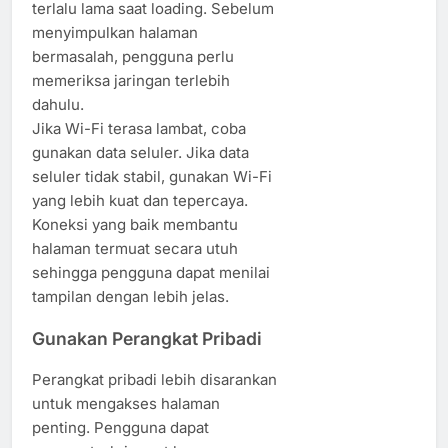
terlalu lama saat loading. Sebelum
menyimpulkan halaman
bermasalah, pengguna perlu
memeriksa jaringan terlebih
dahulu.
Jika Wi-Fi terasa lambat, coba
gunakan data seluler. Jika data
seluler tidak stabil, gunakan Wi-Fi
yang lebih kuat dan tepercaya.
Koneksi yang baik membantu
halaman termuat secara utuh
sehingga pengguna dapat menilai
tampilan dengan lebih jelas.
Gunakan Perangkat Pribadi
Perangkat pribadi lebih disarankan
untuk mengakses halaman
penting. Pengguna dapat