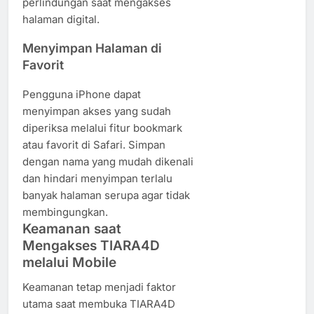
perlindungan saat mengakses
halaman digital.
Menyimpan Halaman di
Favorit
Pengguna iPhone dapat
menyimpan akses yang sudah
diperiksa melalui fitur bookmark
atau favorit di Safari. Simpan
dengan nama yang mudah dikenali
dan hindari menyimpan terlalu
banyak halaman serupa agar tidak
membingungkan.
Keamanan saat
Mengakses TIARA4D
melalui Mobile
Keamanan tetap menjadi faktor
utama saat membuka TIARA4D