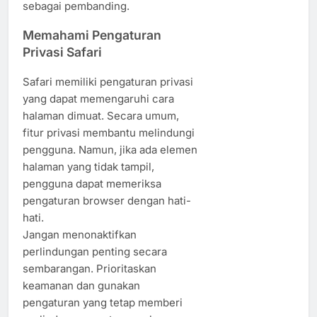
sebagai pembanding.
Memahami Pengaturan
Privasi Safari
Safari memiliki pengaturan privasi
yang dapat memengaruhi cara
halaman dimuat. Secara umum,
fitur privasi membantu melindungi
pengguna. Namun, jika ada elemen
halaman yang tidak tampil,
pengguna dapat memeriksa
pengaturan browser dengan hati-
hati.
Jangan menonaktifkan
perlindungan penting secara
sembarangan. Prioritaskan
keamanan dan gunakan
pengaturan yang tetap memberi