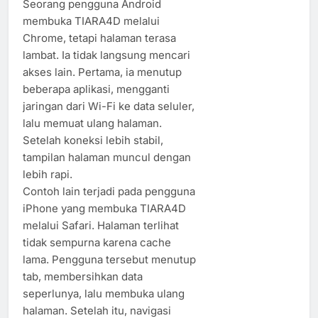
Seorang pengguna Android
membuka TIARA4D melalui
Chrome, tetapi halaman terasa
lambat. Ia tidak langsung mencari
akses lain. Pertama, ia menutup
beberapa aplikasi, mengganti
jaringan dari Wi-Fi ke data seluler,
lalu memuat ulang halaman.
Setelah koneksi lebih stabil,
tampilan halaman muncul dengan
lebih rapi.
Contoh lain terjadi pada pengguna
iPhone yang membuka TIARA4D
melalui Safari. Halaman terlihat
tidak sempurna karena cache
lama. Pengguna tersebut menutup
tab, membersihkan data
seperlunya, lalu membuka ulang
halaman. Setelah itu, navigasi