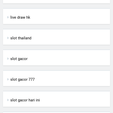
live draw hk
slot thailand
slot gacor
slot gacor 777
slot gacor hari ini