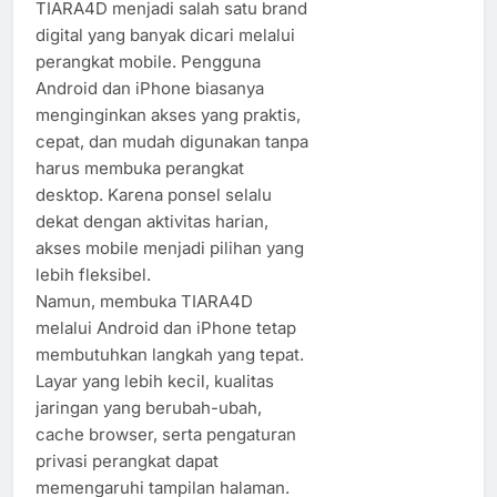
TIARA4D menjadi salah satu brand
digital yang banyak dicari melalui
perangkat mobile. Pengguna
Android dan iPhone biasanya
menginginkan akses yang praktis,
cepat, dan mudah digunakan tanpa
harus membuka perangkat
desktop. Karena ponsel selalu
dekat dengan aktivitas harian,
akses mobile menjadi pilihan yang
lebih fleksibel.
Namun, membuka TIARA4D
melalui Android dan iPhone tetap
membutuhkan langkah yang tepat.
Layar yang lebih kecil, kualitas
jaringan yang berubah-ubah,
cache browser, serta pengaturan
privasi perangkat dapat
memengaruhi tampilan halaman.