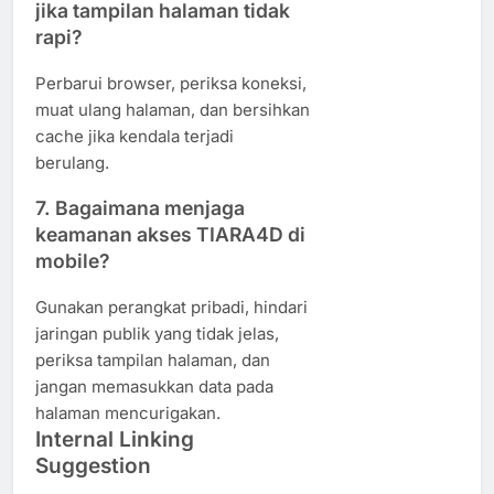
jika tampilan halaman tidak
rapi?
Perbarui browser, periksa koneksi,
muat ulang halaman, dan bersihkan
cache jika kendala terjadi
berulang.
7. Bagaimana menjaga
keamanan akses TIARA4D di
mobile?
Gunakan perangkat pribadi, hindari
jaringan publik yang tidak jelas,
periksa tampilan halaman, dan
jangan memasukkan data pada
halaman mencurigakan.
Internal Linking
Suggestion