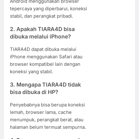
Android menggunakan browser
tepercaya yang diperbarui, koneksi
stabil, dan perangkat pribadi.
2. Apakah TIARA4D bisa
dibuka melalui iPhone?
TIARA4D dapat dibuka melalui
iPhone menggunakan Safari atau
browser kompatibel lain dengan
koneksi yang stabil.
3. Mengapa TIARA4D tidak
bisa dibuka di HP?
Penyebabnya bisa berupa koneksi
lemah, browser lama, cache
menumpuk, perangkat berat, atau
halaman belum termuat sempurna.