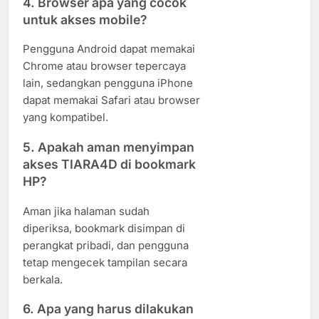
4. Browser apa yang cocok
untuk akses mobile?
Pengguna Android dapat memakai
Chrome atau browser tepercaya
lain, sedangkan pengguna iPhone
dapat memakai Safari atau browser
yang kompatibel.
5. Apakah aman menyimpan
akses TIARA4D di bookmark
HP?
Aman jika halaman sudah
diperiksa, bookmark disimpan di
perangkat pribadi, dan pengguna
tetap mengecek tampilan secara
berkala.
6. Apa yang harus dilakukan