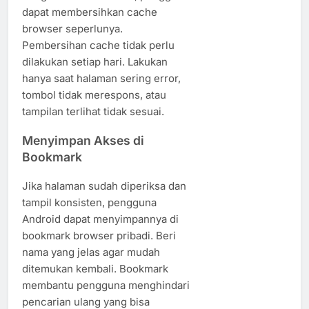
dapat membersihkan cache
browser seperlunya.
Pembersihan cache tidak perlu
dilakukan setiap hari. Lakukan
hanya saat halaman sering error,
tombol tidak merespons, atau
tampilan terlihat tidak sesuai.
Menyimpan Akses di
Bookmark
Jika halaman sudah diperiksa dan
tampil konsisten, pengguna
Android dapat menyimpannya di
bookmark browser pribadi. Beri
nama yang jelas agar mudah
ditemukan kembali. Bookmark
membantu pengguna menghindari
pencarian ulang yang bisa