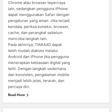
Chrome atau browser tepercaya
lain, sedangkan pengguna iPhone
dapat menggunakan Safari dengan
pengaturan yang aman. Jika terjadi
kendala, periksa koneksi, browser,
cache, dan perangkat sebelum
mencoba langkah lain.
Pada akhirnya, TIARA4D dapat
lebih mudah diakses melalui
Android dan iPhone jika pengguna
menerapkan kebiasaan digital yang
teliti. Dengan langkah sederhana
dan konsisten, pengalaman mobile
menjadi lebih jelas, terarah, dan
percaya diri.
Read More