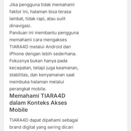
Jika pengguna tidak memahami
faktor ini, halaman bisa terasa
lambat, tidak rapi, atau sulit
dinavigasi.
Panduan ini membantu pengguna
memahami cara mengakses
TIARA4D melalui Android dan
iPhone dengan lebih sederhana.
Fokusnya bukan hanya pada
kecepatan, tetapi juga keamanan,
stabilitas, dan kenyamanan saat
membuka halaman melalui
perangkat mobile.
Memahami TIARA4D
dalam Konteks Akses
Mobile
TIARA4D dapat dipahami sebagai
brand digital yang sering dicari