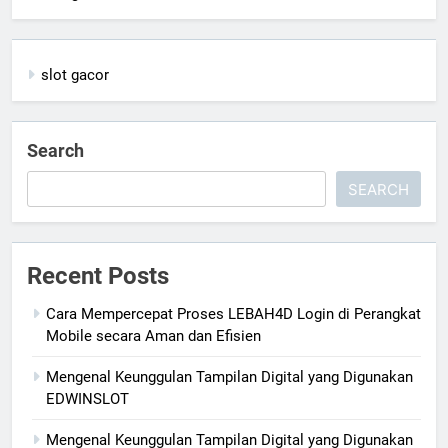
slot gacor
Search
SEARCH
Recent Posts
Cara Mempercepat Proses LEBAH4D Login di Perangkat
Mobile secara Aman dan Efisien
Mengenal Keunggulan Tampilan Digital yang Digunakan
EDWINSLOT
Mengenal Keunggulan Tampilan Digital yang Digunakan