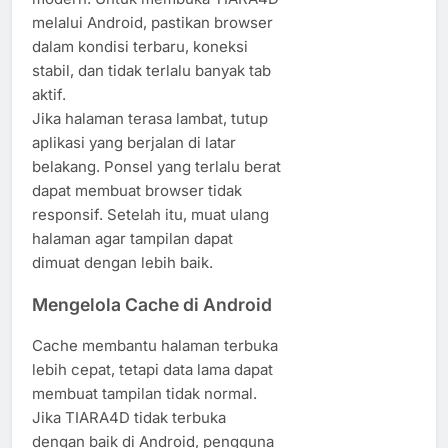
melalui Android, pastikan browser
dalam kondisi terbaru, koneksi
stabil, dan tidak terlalu banyak tab
aktif.
Jika halaman terasa lambat, tutup
aplikasi yang berjalan di latar
belakang. Ponsel yang terlalu berat
dapat membuat browser tidak
responsif. Setelah itu, muat ulang
halaman agar tampilan dapat
dimuat dengan lebih baik.
Mengelola Cache di Android
Cache membantu halaman terbuka
lebih cepat, tetapi data lama dapat
membuat tampilan tidak normal.
Jika TIARA4D tidak terbuka
dengan baik di Android, pengguna