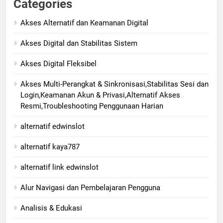
Categories
Akses Alternatif dan Keamanan Digital
Akses Digital dan Stabilitas Sistem
Akses Digital Fleksibel
Akses Multi-Perangkat & Sinkronisasi,Stabilitas Sesi dan
Login,Keamanan Akun & Privasi,Alternatif Akses
Resmi,Troubleshooting Penggunaan Harian
alternatif edwinslot
alternatif kaya787
alternatif link edwinslot
Alur Navigasi dan Pembelajaran Pengguna
Analisis & Edukasi