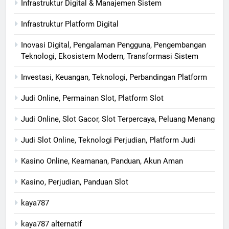
Infrastruktur Digital & Manajemen Sistem
Infrastruktur Platform Digital
Inovasi Digital, Pengalaman Pengguna, Pengembangan
Teknologi, Ekosistem Modern, Transformasi Sistem
Investasi, Keuangan, Teknologi, Perbandingan Platform
Judi Online, Permainan Slot, Platform Slot
Judi Online, Slot Gacor, Slot Terpercaya, Peluang Menang
Judi Slot Online, Teknologi Perjudian, Platform Judi
Kasino Online, Keamanan, Panduan, Akun Aman
Kasino, Perjudian, Panduan Slot
kaya787
kaya787 alternatif