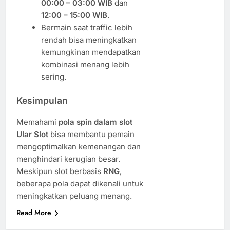
00:00 – 03:00 WIB
dan
12:00 – 15:00 WIB
.
Bermain saat traffic lebih
rendah bisa meningkatkan
kemungkinan mendapatkan
kombinasi menang lebih
sering.
Kesimpulan
Memahami
pola spin dalam slot
Ular Slot
bisa membantu pemain
mengoptimalkan kemenangan dan
menghindari kerugian besar.
Meskipun slot berbasis
RNG
,
beberapa pola dapat dikenali untuk
meningkatkan peluang menang.
Read More