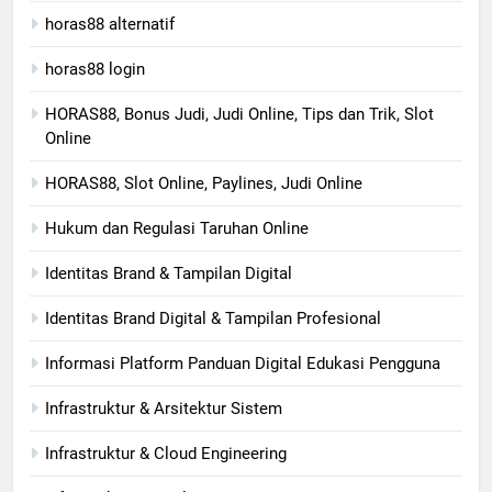
horas88 alternatif
horas88 login
HORAS88, Bonus Judi, Judi Online, Tips dan Trik, Slot
Online
HORAS88, Slot Online, Paylines, Judi Online
Hukum dan Regulasi Taruhan Online
Identitas Brand & Tampilan Digital
Identitas Brand Digital & Tampilan Profesional
Informasi Platform Panduan Digital Edukasi Pengguna
Infrastruktur & Arsitektur Sistem
Infrastruktur & Cloud Engineering