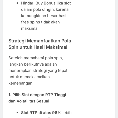
Hindari Buy Bonus jika slot
dalam pola
dingin
, karena
kemungkinan besar hasil
free spins tidak akan
maksimal.
Strategi Memanfaatkan Pola
Spin untuk Hasil Maksimal
Setelah memahami pola spin,
langkah berikutnya adalah
menerapkan strategi yang tepat
untuk memaksimalkan
kemenangan.
1. Pilih Slot dengan RTP Tinggi
dan Volatilitas Sesuai
Slot RTP di atas 96%
lebih