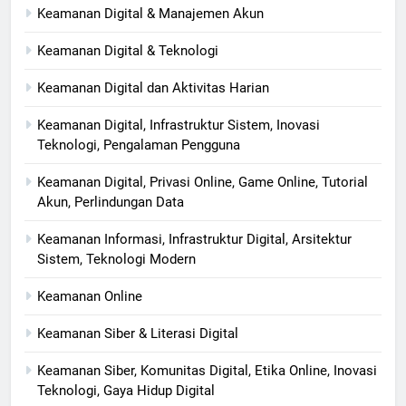
Keamanan Digital & Manajemen Akun
Keamanan Digital & Teknologi
Keamanan Digital dan Aktivitas Harian
Keamanan Digital, Infrastruktur Sistem, Inovasi
Teknologi, Pengalaman Pengguna
Keamanan Digital, Privasi Online, Game Online, Tutorial
Akun, Perlindungan Data
Keamanan Informasi, Infrastruktur Digital, Arsitektur
Sistem, Teknologi Modern
Keamanan Online
Keamanan Siber & Literasi Digital
Keamanan Siber, Komunitas Digital, Etika Online, Inovasi
Teknologi, Gaya Hidup Digital