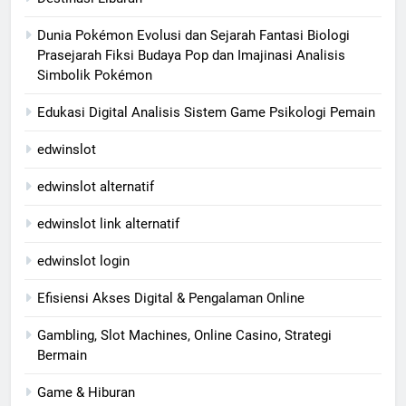
Dunia Pokémon Evolusi dan Sejarah Fantasi Biologi
Prasejarah Fiksi Budaya Pop dan Imajinasi Analisis
Simbolik Pokémon
Edukasi Digital Analisis Sistem Game Psikologi Pemain
edwinslot
edwinslot alternatif
edwinslot link alternatif
edwinslot login
Efisiensi Akses Digital & Pengalaman Online
Gambling, Slot Machines, Online Casino, Strategi
Bermain
Game & Hiburan