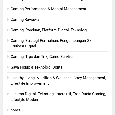
Gaming Performance & Mental Management
Gaming Reviews
Gaming, Panduan, Platform Digital, Teknologi
Gaming, Strategi Permainan, Pengembangan Skill,
Edukasi Digital
Gaming, Tips dan Trik, Game Survival
Gaya Hidup & Teknologi Digital
Healthy Living, Nutrition & Wellness, Body Management,
Lifestyle Improvement
Hiburan Digital, Teknologi Interaktif, Tren Dunia Gaming,
Lifestyle Modern
horas88