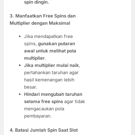
spin dingin.
3. Manfaatkan Free Spins dan
Multiplier dengan Maksimal
Jika mendapatkan free
spins,
gunakan putaran
awal untuk melihat pola
multiplier
.
Jika multiplier mulai naik
,
pertahankan taruhan agar
hasil kemenangan lebih
besar.
Hindari mengubah taruhan
selama free spins
agar tidak
mengacaukan pola
pembayaran.
4. Batasi Jumlah Spin Saat Slot