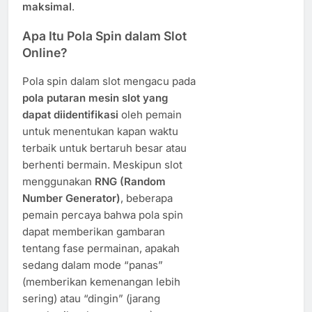
maksimal
.
Apa Itu Pola Spin dalam Slot
Online?
Pola spin dalam slot mengacu pada
pola putaran mesin slot yang
dapat diidentifikasi
oleh pemain
untuk menentukan kapan waktu
terbaik untuk bertaruh besar atau
berhenti bermain. Meskipun slot
menggunakan
RNG (Random
Number Generator)
, beberapa
pemain percaya bahwa pola spin
dapat memberikan gambaran
tentang fase permainan, apakah
sedang dalam mode “panas”
(memberikan kemenangan lebih
sering) atau “dingin” (jarang