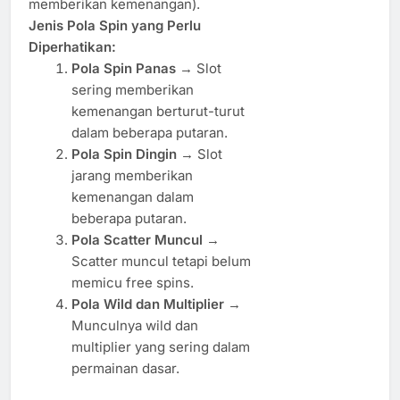
memberikan kemenangan).
Jenis Pola Spin yang Perlu
Diperhatikan:
Pola Spin Panas
→ Slot
sering memberikan
kemenangan berturut-turut
dalam beberapa putaran.
Pola Spin Dingin
→ Slot
jarang memberikan
kemenangan dalam
beberapa putaran.
Pola Scatter Muncul
→
Scatter muncul tetapi belum
memicu free spins.
Pola Wild dan Multiplier
→
Munculnya wild dan
multiplier yang sering dalam
permainan dasar.