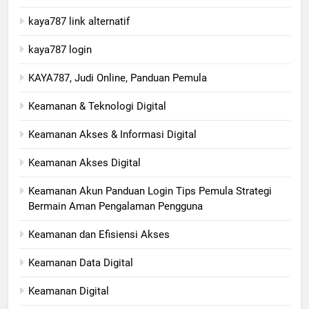
kaya787 link alternatif
kaya787 login
KAYA787, Judi Online, Panduan Pemula
Keamanan & Teknologi Digital
Keamanan Akses & Informasi Digital
Keamanan Akses Digital
Keamanan Akun Panduan Login Tips Pemula Strategi
Bermain Aman Pengalaman Pengguna
Keamanan dan Efisiensi Akses
Keamanan Data Digital
Keamanan Digital