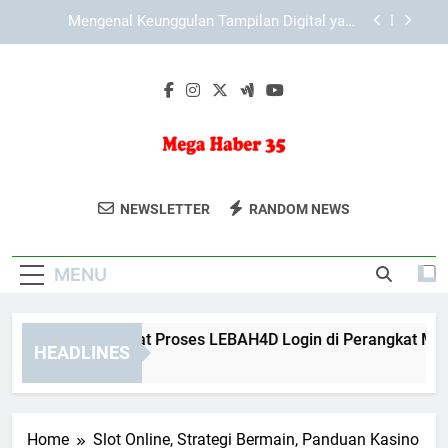
Skip
Mengenal Keunggulan Tampilan Digital yang
to
Digunakan LEBAH4D
content
Mengenal Keunggulan Tampilan Digital yang
Digunakan KAYA787
Cara Mempercepat Proses LEBAH4D Login di
Perangkat Mobile secara Aman dan Efisien
Mengenal Keunggulan Tampilan Digital yang
Digunakan EDWINSLOT
Mega Haber 35
Dapatkan Berita Terbaru Dari Seluruh
Mengenal Keunggulan Tampilan Digital yang
NEWSLETTER
RANDOM NEWS
Digunakan LEBAH4D
Dunia Di Mega Haber 35. Informasi
Mengenal Keunggulan Tampilan Digital yang
Terkini Untuk Anda.
Digunakan KAYA787
MENU
ra Mempercepat Proses LEBAH4D Login di Perangkat Mobile 
HEADLINES
Week Ago
Home
Slot Online, Strategi Bermain, Panduan Kasino