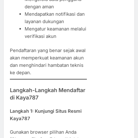
dengan aman
Mendapatkan notifikasi dan
layanan dukungan
Mengatur keamanan melalui
verifikasi akun
Pendaftaran yang benar sejak awal
akan memperkuat keamanan akun
dan menghindari hambatan teknis
ke depan.
Langkah-Langkah Mendaftar
di Kaya787
Langkah 1: Kunjungi Situs Resmi
Kaya787
Gunakan browser pilihan Anda