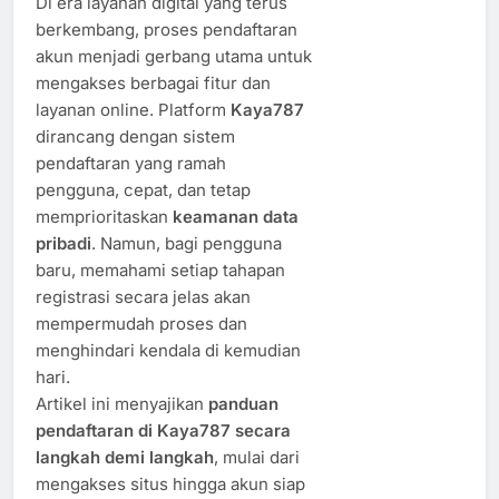
Di era layanan digital yang terus
berkembang, proses pendaftaran
akun menjadi gerbang utama untuk
mengakses berbagai fitur dan
layanan online. Platform
Kaya787
dirancang dengan sistem
pendaftaran yang ramah
pengguna, cepat, dan tetap
memprioritaskan
keamanan data
pribadi
. Namun, bagi pengguna
baru, memahami setiap tahapan
registrasi secara jelas akan
mempermudah proses dan
menghindari kendala di kemudian
hari.
Artikel ini menyajikan
panduan
pendaftaran di Kaya787 secara
langkah demi langkah
, mulai dari
mengakses situs hingga akun siap