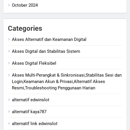
October 2024
Categories
Akses Alternatif dan Keamanan Digital
Akses Digital dan Stabilitas Sistem
Akses Digital Fleksibel
Akses Multi-Perangkat & Sinkronisasi,Stabilitas Sesi dan
Login,Keamanan Akun & Privasi,Alternatif Akses
Resmi,Troubleshooting Penggunaan Harian
alternatif edwinslot
alternatif kaya787
alternatif link edwinslot