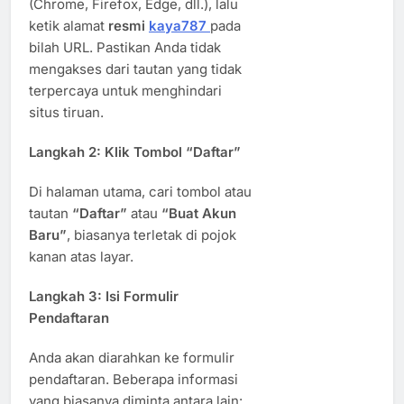
(Chrome, Firefox, Edge, dll.), lalu
ketik alamat
resmi
kaya787
pada
bilah URL. Pastikan Anda tidak
mengakses dari tautan yang tidak
terpercaya untuk menghindari
situs tiruan.
Langkah 2: Klik Tombol “Daftar”
Di halaman utama, cari tombol atau
tautan
“Daftar”
atau
“Buat Akun
Baru”
, biasanya terletak di pojok
kanan atas layar.
Langkah 3: Isi Formulir
Pendaftaran
Anda akan diarahkan ke formulir
pendaftaran. Beberapa informasi
yang biasanya diminta antara lain: