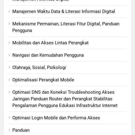
Manajemen Waktu Data & Literasi Informasi Digital
Mekanisme Permainan, Literasi Fitur Digital, Panduan
Pengguna
Mobilitas dan Akses Lintas Perangkat
Navigasi dan Kemudahan Pengguna
Olahraga, Sosial, Psikologi
Optimalisasi Perangkat Mobile
Optimasi DNS dan Koneksi Troubleshooting Akses
Jaringan Panduan Router dan Perangkat Stabilitas
Pengalaman Pengguna Edukasi Infrastruktur Internet
Optimasi Login Mobile dan Performa Akses
Panduan