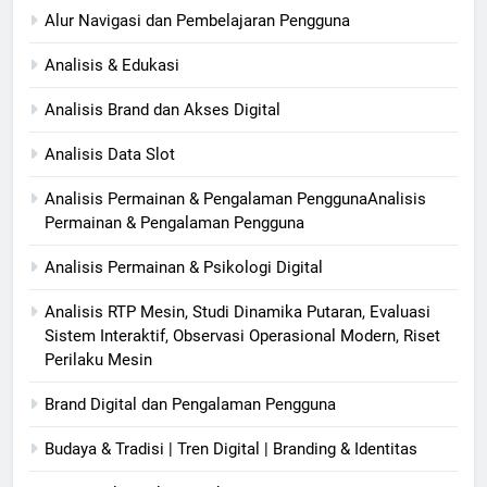
Alur Navigasi dan Pembelajaran Pengguna
Analisis & Edukasi
Analisis Brand dan Akses Digital
Analisis Data Slot
Analisis Permainan & Pengalaman PenggunaAnalisis
Permainan & Pengalaman Pengguna
Analisis Permainan & Psikologi Digital
Analisis RTP Mesin, Studi Dinamika Putaran, Evaluasi
Sistem Interaktif, Observasi Operasional Modern, Riset
Perilaku Mesin
Brand Digital dan Pengalaman Pengguna
Budaya & Tradisi | Tren Digital | Branding & Identitas