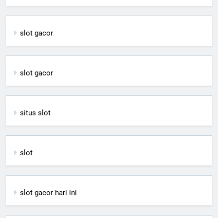
slot gacor
slot gacor
situs slot
slot
slot gacor hari ini