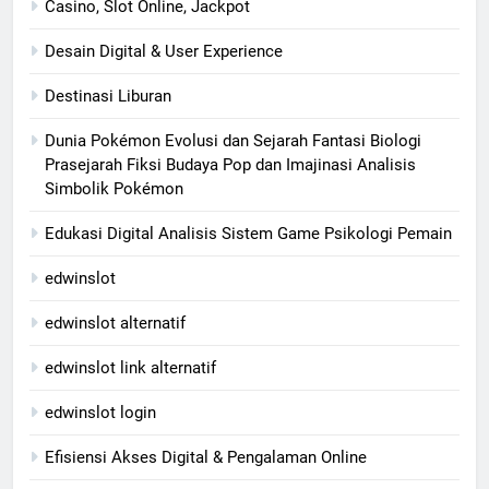
Casino, Slot Online, Jackpot
Desain Digital & User Experience
Destinasi Liburan
Dunia Pokémon Evolusi dan Sejarah Fantasi Biologi
Prasejarah Fiksi Budaya Pop dan Imajinasi Analisis
Simbolik Pokémon
Edukasi Digital Analisis Sistem Game Psikologi Pemain
edwinslot
edwinslot alternatif
edwinslot link alternatif
edwinslot login
Efisiensi Akses Digital & Pengalaman Online