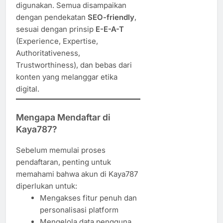
digunakan. Semua disampaikan
dengan pendekatan
SEO-friendly
,
sesuai dengan prinsip
E-E-A-T
(Experience, Expertise,
Authoritativeness,
Trustworthiness), dan bebas dari
konten yang melanggar etika
digital.
Mengapa Mendaftar di
Kaya787?
Sebelum memulai proses
pendaftaran, penting untuk
memahami bahwa akun di Kaya787
diperlukan untuk:
Mengakses fitur penuh dan
personalisasi platform
Mengelola data pengguna