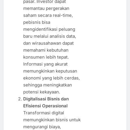
pasar. Investor dapat
memantau pergerakan
saham secara real-time,
pebisnis bisa
mengidentifikasi peluang
baru melalui analisis data,
dan wirausahawan dapat
memahami kebutuhan
konsumen lebih tepat.
Informasi yang akurat
memungkinkan keputusan
ekonomi yang lebih cerdas,
sehingga meningkatkan
potensi kekayaan.
Digitalisasi Bisnis dan
Efisiensi Operasional
Transformasi digital
memungkinkan bisnis untuk
mengurangi biaya,