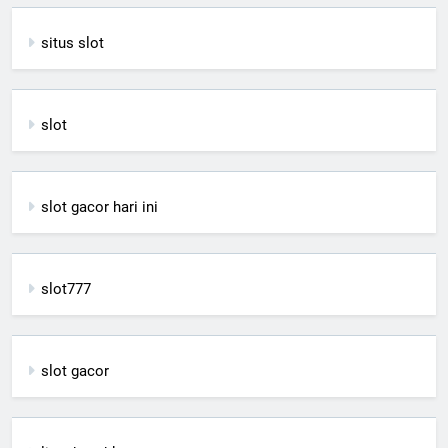
situs slot
slot
slot gacor hari ini
slot777
slot gacor