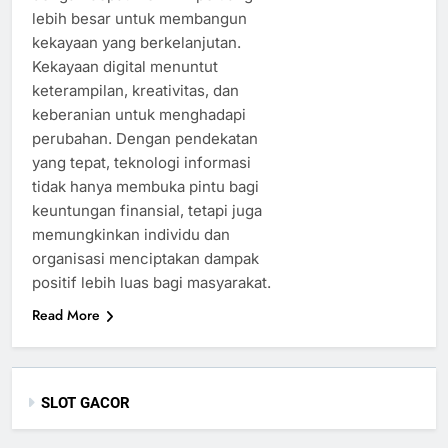
lebih besar untuk membangun
kekayaan yang berkelanjutan.
Kekayaan digital menuntut
keterampilan, kreativitas, dan
keberanian untuk menghadapi
perubahan. Dengan pendekatan
yang tepat, teknologi informasi
tidak hanya membuka pintu bagi
keuntungan finansial, tetapi juga
memungkinkan individu dan
organisasi menciptakan dampak
positif lebih luas bagi masyarakat.
Read More
SLOT GACOR