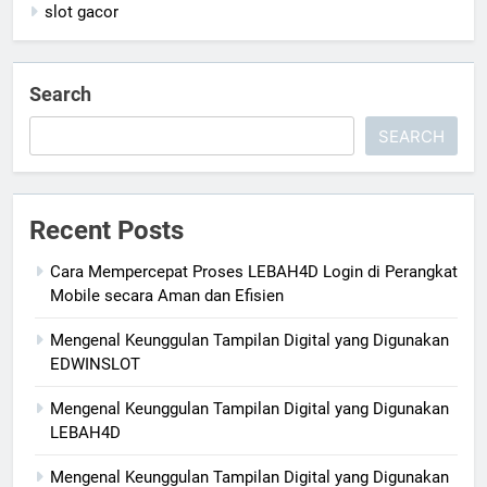
slot gacor
Search
SEARCH
Recent Posts
Cara Mempercepat Proses LEBAH4D Login di Perangkat
Mobile secara Aman dan Efisien
Mengenal Keunggulan Tampilan Digital yang Digunakan
EDWINSLOT
Mengenal Keunggulan Tampilan Digital yang Digunakan
LEBAH4D
Mengenal Keunggulan Tampilan Digital yang Digunakan