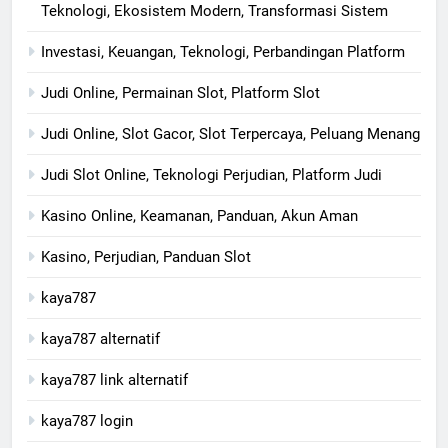
Teknologi, Ekosistem Modern, Transformasi Sistem
Investasi, Keuangan, Teknologi, Perbandingan Platform
Judi Online, Permainan Slot, Platform Slot
Judi Online, Slot Gacor, Slot Terpercaya, Peluang Menang
Judi Slot Online, Teknologi Perjudian, Platform Judi
Kasino Online, Keamanan, Panduan, Akun Aman
Kasino, Perjudian, Panduan Slot
kaya787
kaya787 alternatif
kaya787 link alternatif
kaya787 login