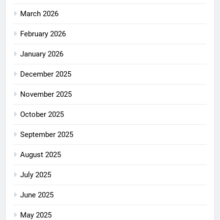
March 2026
February 2026
January 2026
December 2025
November 2025
October 2025
September 2025
August 2025
July 2025
June 2025
May 2025