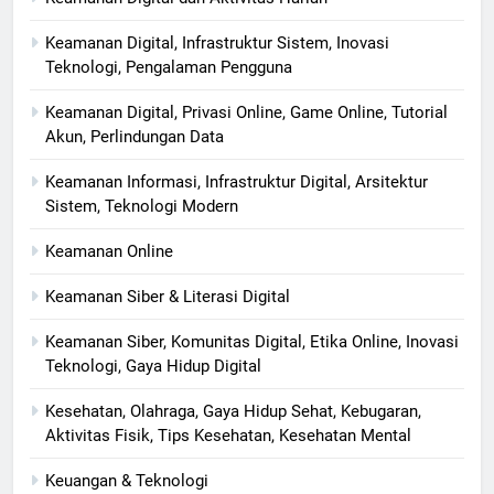
Keamanan Digital, Infrastruktur Sistem, Inovasi
Teknologi, Pengalaman Pengguna
Keamanan Digital, Privasi Online, Game Online, Tutorial
Akun, Perlindungan Data
Keamanan Informasi, Infrastruktur Digital, Arsitektur
Sistem, Teknologi Modern
Keamanan Online
Keamanan Siber & Literasi Digital
Keamanan Siber, Komunitas Digital, Etika Online, Inovasi
Teknologi, Gaya Hidup Digital
Kesehatan, Olahraga, Gaya Hidup Sehat, Kebugaran,
Aktivitas Fisik, Tips Kesehatan, Kesehatan Mental
Keuangan & Teknologi