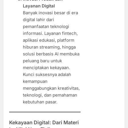
Layanan Digital
Banyak inovasi besar di era
digital lahir dari
pemanfaatan teknologi
informasi. Layanan fintech,
aplikasi edukasi, platform
hiburan streaming, hingga
solusi berbasis AI membuka
peluang baru untuk
menciptakan kekayaan.
Kunci suksesnya adalah
kemampuan
menggabungkan kreativitas,
teknologi, dan pemahaman
kebutuhan pasar.
Kekayaan Digital: Dari Materi