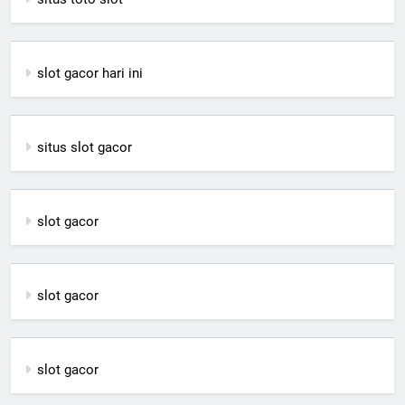
slot gacor hari ini
situs slot gacor
slot gacor
slot gacor
slot gacor