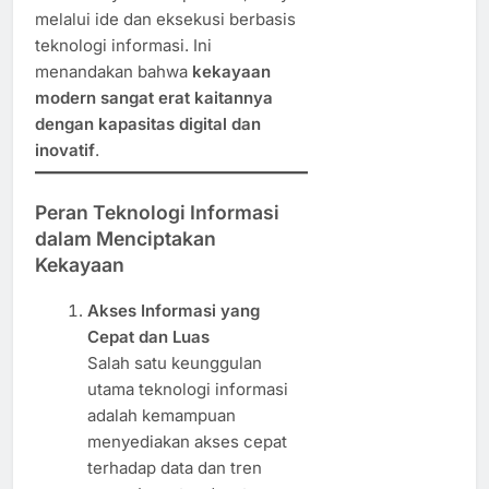
melalui ide dan eksekusi berbasis
teknologi informasi. Ini
menandakan bahwa
kekayaan
modern sangat erat kaitannya
dengan kapasitas digital dan
inovatif
.
Peran Teknologi Informasi
dalam Menciptakan
Kekayaan
Akses Informasi yang
Cepat dan Luas
Salah satu keunggulan
utama teknologi informasi
adalah kemampuan
menyediakan akses cepat
terhadap data dan tren