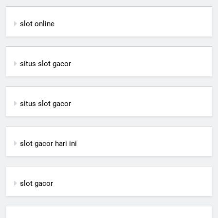
slot online
situs slot gacor
situs slot gacor
slot gacor hari ini
slot gacor