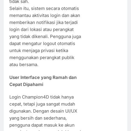
tidak sah.
Selain itu, sistem secara otomatis
memantau aktivitas login dan akan
memberikan notifikasi jika terjadi
login dari lokasi atau perangkat
yang tidak dikenali. Pengguna juga
dapat mengatur logout otomatis
untuk menjaga privasi ketika
menggunakan perangkat publik
atau bersama.
User Interface yang Ramah dan
Cepat Dipahami
Login Champion4D tidak hanya
cepat, tetapi juga sangat mudah
digunakan. Dengan desain UI/UX
yang bersih dan sederhana,
pengguna dapat masuk ke akun