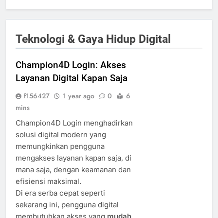
Teknologi & Gaya Hidup Digital
Champion4D Login: Akses
Layanan Digital Kapan Saja
f156427
1 year ago
0
6
mins
Champion4D Login menghadirkan
solusi digital modern yang
memungkinkan pengguna
mengakses layanan kapan saja, di
mana saja, dengan keamanan dan
efisiensi maksimal.
Di era serba cepat seperti
sekarang ini, pengguna digital
membutuhkan akses yang
mudah,