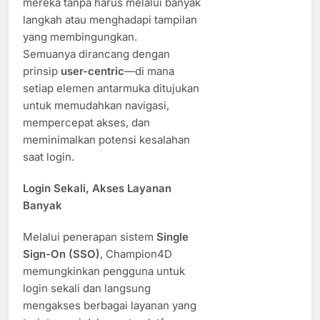
mereka tanpa harus melalui banyak
langkah atau menghadapi tampilan
yang membingungkan.
Semuanya dirancang dengan
prinsip
user-centric
—di mana
setiap elemen antarmuka ditujukan
untuk memudahkan navigasi,
mempercepat akses, dan
meminimalkan potensi kesalahan
saat login.
Login Sekali, Akses Layanan
Banyak
Melalui penerapan sistem
Single
Sign-On (SSO)
, Champion4D
memungkinkan pengguna untuk
login sekali dan langsung
mengakses berbagai layanan yang