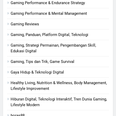
Gaming Performance & Endurance Strategy
Gaming Performance & Mental Management
Gaming Reviews
Gaming, Panduan, Platform Digital, Teknologi
Gaming, Strategi Permainan, Pengembangan Skill,
Edukasi Digital
Gaming, Tips dan Trik, Game Survival
Gaya Hidup & Teknologi Digital
Healthy Living, Nutrition & Wellness, Body Management,
Lifestyle Improvement
Hiburan Digital, Teknologi Interaktif, Tren Dunia Gaming,
Lifestyle Modern
horas88