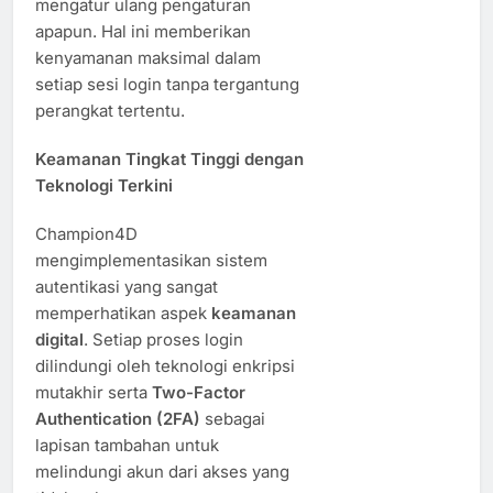
mengatur ulang pengaturan
apapun. Hal ini memberikan
kenyamanan maksimal dalam
setiap sesi login tanpa tergantung
perangkat tertentu.
Keamanan Tingkat Tinggi dengan
Teknologi Terkini
Champion4D
mengimplementasikan sistem
autentikasi yang sangat
memperhatikan aspek
keamanan
digital
. Setiap proses login
dilindungi oleh teknologi enkripsi
mutakhir serta
Two-Factor
Authentication (2FA)
sebagai
lapisan tambahan untuk
melindungi akun dari akses yang