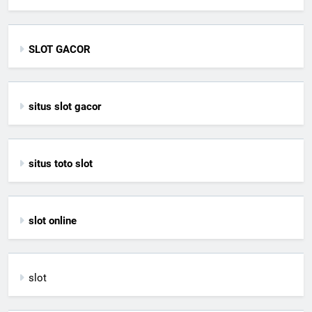
SLOT GACOR
situs slot gacor
situs toto slot
slot online
slot