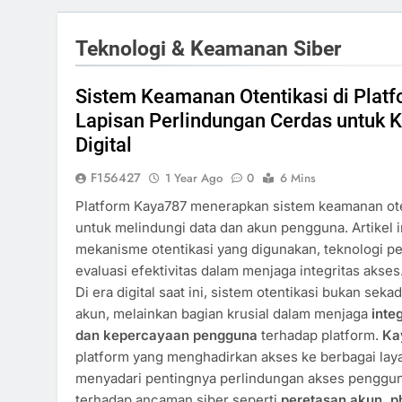
Teknologi & Keamanan Siber
Sistem Keamanan Otentikasi di Plat
Lapisan Perlindungan Cerdas untuk
Digital
F156427
1 Year Ago
0
6 Mins
Platform Kaya787 menerapkan sistem keamanan oten
untuk melindungi data dan akun pengguna. Artikel
mekanisme otentikasi yang digunakan, teknologi p
evaluasi efektivitas dalam menjaga integritas akses
Di era digital saat ini, sistem otentikasi bukan sek
akun, melainkan bagian krusial dalam menjaga
inte
dan kepercayaan pengguna
terhadap platform.
Ka
platform yang menghadirkan akses ke berbagai laya
menyadari pentingnya perlindungan akses penggu
terhadap ancaman siber seperti
peretasan akun, p