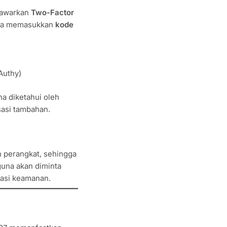
nawarkan
Two-Factor
na memasukkan
kode
Authy)
a diketahui oleh
isasi tambahan.
n perangkat, sehingga
gguna akan diminta
kasi keamanan.