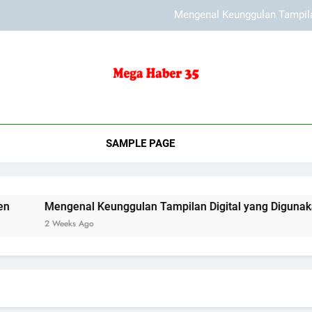
Mengenal Keunggulan Tampil
Mengenal Keunggulan Tamp
Mengenal Keunggulan Tam
a Haber 35
Cara Mempercepat Proses LEBAH4D Login di Peran
erita Terbaru Dari Seluruh Dunia Di Mega Haber 35. Informasi 
Mengenal Keunggulan Tampil
SAMPLE PAGE
Mengenal Keunggulan Tamp
Mengenal Keunggulan Tam
ngenal Keunggulan Tampilan Digital yang Digunakan EDWINS
eeks Ago