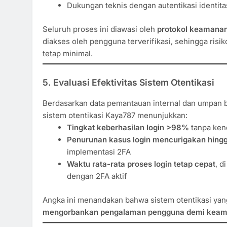
Dukungan teknis dengan autentikasi identit
Seluruh proses ini diawasi oleh
protokol keamana
diakses oleh pengguna terverifikasi, sehingga ris
tetap minimal.
5. Evaluasi Efektivitas Sistem Otentikasi
Berdasarkan data pemantauan internal dan umpan b
sistem otentikasi Kaya787 menunjukkan:
Tingkat keberhasilan login >98%
tanpa kend
Penurunan kasus login mencurigakan hin
implementasi 2FA
Waktu rata-rata proses login tetap cepat
, d
dengan 2FA aktif
Angka ini menandakan bahwa sistem otentikasi yan
mengorbankan pengalaman pengguna demi kea