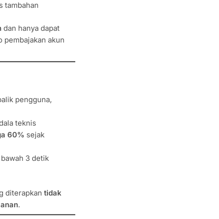
as tambahan
n
dan hanya dapat
iko pembajakan akun
alik pengguna,
ala teknis
gga 60%
sejak
i bawah 3 detik
g diterapkan
tidak
manan
.