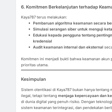
6. Komitmen Berkelanjutan terhadap Keam
Kaya787 terus melakukan:
Pembaruan algoritma keamanan secara be
Simulasi serangan siber untuk menguji ket
Edukasi kepada pengguna tentang penting
kredensial
Audit keamanan internal dan eksternal
seca
Komitmen ini menjadi bukti bahwa keamanan akun 
prioritas utama.
Kesimpulan
Sistem otentikasi di Kaya787 bukan hanya tentang
ilegal, tetapi tentang
menjaga kepercayaan dan k
di dunia digital yang penuh risiko. Dengan teknologi
sistem keamanan terintegrasi, dan pendekatan berb