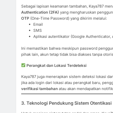
Sebagai lapisan keamanan tambahan, Kaya787 me
Authentication (2FA)
yang mengharuskan penggu
OTP
(One-Time Password) yang dikirim melalui:
Email
SMS
Aplikasi autentikator (Google Authenticator, 
Ini memastikan bahwa meskipun password penggun
pihak lain, akun tetap tidak bisa diakses tanpa otor
Perangkat dan Lokasi Terdeteksi
Kaya787 juga menerapkan sistem deteksi lokasi da
jika ada login dari lokasi atau perangkat baru, pen
verifikasi tambahan
atau akan mendapatkan notifi
3. Teknologi Pendukung Sistem Otentikasi