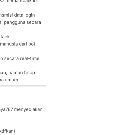
787 memanfaatkan
misi data login
si pengguna secara
ttack
anusia dari bot
n secara real-time
gan
, namun tetap
una umum.
Kaya787 menyediakan
tifkan)