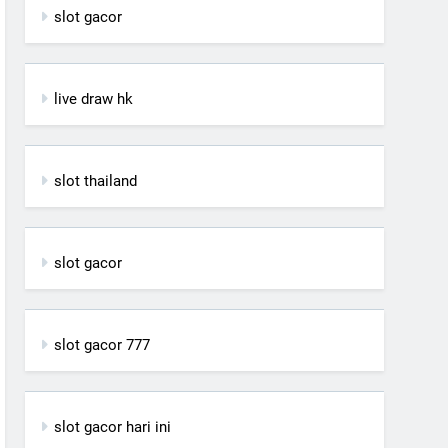
slot gacor
live draw hk
slot thailand
slot gacor
slot gacor 777
slot gacor hari ini