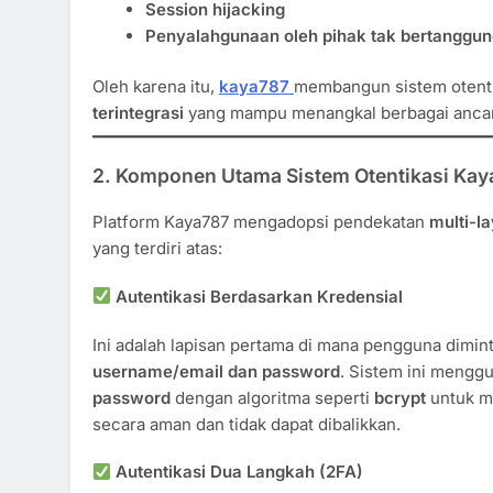
Session hijacking
Penyalahgunaan oleh pihak tak bertanggu
Oleh karena itu,
kaya787
membangun sistem otent
terintegrasi
yang mampu menangkal berbagai ancam
2. Komponen Utama Sistem Otentikasi Kay
Platform Kaya787 mengadopsi pendekatan
multi-l
yang terdiri atas:
Autentikasi Berdasarkan Kredensial
Ini adalah lapisan pertama di mana pengguna dimi
username/email dan password
. Sistem ini meng
password
dengan algoritma seperti
bcrypt
untuk m
secara aman dan tidak dapat dibalikkan.
Autentikasi Dua Langkah (2FA)