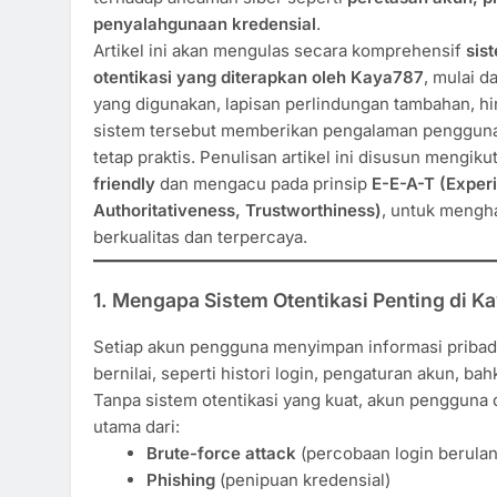
penyalahgunaan kredensial
.
Artikel ini akan mengulas secara komprehensif
sis
otentikasi yang diterapkan oleh Kaya787
, mulai d
yang digunakan, lapisan perlindungan tambahan, h
sistem tersebut memberikan pengalaman penggun
tetap praktis. Penulisan artikel ini disusun mengiku
friendly
dan mengacu pada prinsip
E-E-A-T (Experi
Authoritativeness, Trustworthiness)
, untuk mengh
berkualitas dan terpercaya.
1. Mengapa Sistem Otentikasi Penting di K
Setiap akun pengguna menyimpan informasi pribadi
bernilai, seperti histori login, pengaturan akun, b
Tanpa sistem otentikasi yang kuat, akun pengguna 
utama dari:
Brute-force attack
(percobaan login berulan
Phishing
(penipuan kredensial)