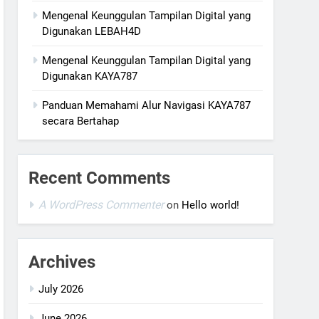
Mengenal Keunggulan Tampilan Digital yang
Digunakan LEBAH4D
Mengenal Keunggulan Tampilan Digital yang
Digunakan KAYA787
Panduan Memahami Alur Navigasi KAYA787
secara Bertahap
Recent Comments
A WordPress Commenter
on
Hello world!
Archives
July 2026
June 2026