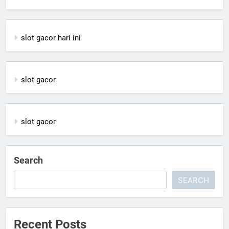
slot gacor hari ini
slot gacor
slot gacor
Search
SEARCH
Recent Posts