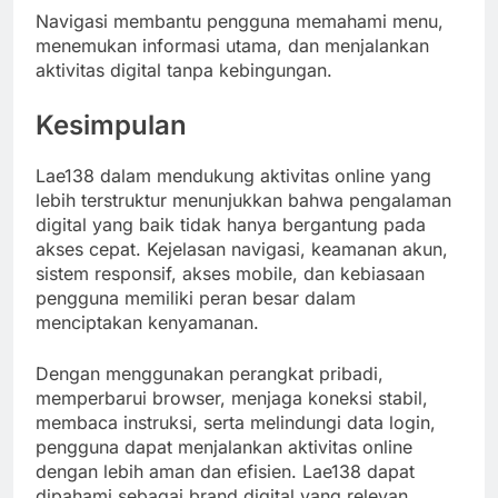
Navigasi membantu pengguna memahami menu,
menemukan informasi utama, dan menjalankan
aktivitas digital tanpa kebingungan.
Kesimpulan
Lae138 dalam mendukung aktivitas online yang
lebih terstruktur menunjukkan bahwa pengalaman
digital yang baik tidak hanya bergantung pada
akses cepat. Kejelasan navigasi, keamanan akun,
sistem responsif, akses mobile, dan kebiasaan
pengguna memiliki peran besar dalam
menciptakan kenyamanan.
Dengan menggunakan perangkat pribadi,
memperbarui browser, menjaga koneksi stabil,
membaca instruksi, serta melindungi data login,
pengguna dapat menjalankan aktivitas online
dengan lebih aman dan efisien. Lae138 dapat
dipahami sebagai brand digital yang relevan