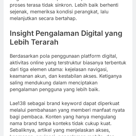
proses terasa tidak sinkron. Lebih baik berhenti
sejenak, memeriksa kondisi perangkat, lalu
melanjutkan secara bertahap.
Insight Pengalaman Digital yang
Lebih Terarah
Berdasarkan pola penggunaan platform digital,
aktivitas online yang terstruktur biasanya terbentuk
dari tiga elemen utama: kejelasan navigasi,
keamanan akun, dan kestabilan akses. Ketiganya
saling mendukung dalam menciptakan
pengalaman pengguna yang lebih baik.
Lae138 sebagai brand keyword dapat diperkuat
melalui pembahasan yang memberi manfaat nyata
bagi pembaca. Konten yang hanya mengulang
nama brand tanpa konteks tidak cukup kuat.
Sebaliknya, artikel yang menjelaskan akses,