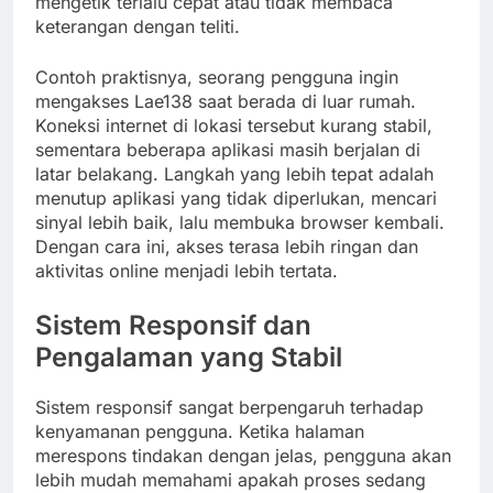
mengetik terlalu cepat atau tidak membaca
keterangan dengan teliti.
Contoh praktisnya, seorang pengguna ingin
mengakses Lae138 saat berada di luar rumah.
Koneksi internet di lokasi tersebut kurang stabil,
sementara beberapa aplikasi masih berjalan di
latar belakang. Langkah yang lebih tepat adalah
menutup aplikasi yang tidak diperlukan, mencari
sinyal lebih baik, lalu membuka browser kembali.
Dengan cara ini, akses terasa lebih ringan dan
aktivitas online menjadi lebih tertata.
Sistem Responsif dan
Pengalaman yang Stabil
Sistem responsif sangat berpengaruh terhadap
kenyamanan pengguna. Ketika halaman
merespons tindakan dengan jelas, pengguna akan
lebih mudah memahami apakah proses sedang