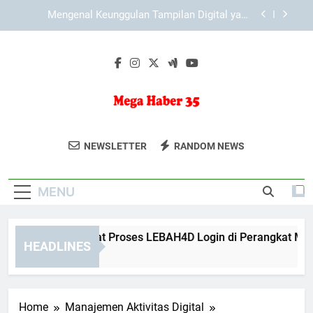
Skip
Mengenal Keunggulan Tampilan Digital yang
to
Digunakan LEBAH4D
content
Mengenal Keunggulan Tampilan Digital yang
Digunakan KAYA787
Cara Mempercepat Proses LEBAH4D Login di
Perangkat Mobile secara Aman dan Efisien
Mengenal Keunggulan Tampilan Digital yang
Digunakan EDWINSLOT
Mega Haber 35
Dapatkan Berita Terbaru Dari Seluruh
Mengenal Keunggulan Tampilan Digital yang
NEWSLETTER
RANDOM NEWS
Digunakan LEBAH4D
Dunia Di Mega Haber 35. Informasi
Mengenal Keunggulan Tampilan Digital yang
Terkini Untuk Anda.
Digunakan KAYA787
MENU
ra Mempercepat Proses LEBAH4D Login di Perangkat Mobile 
HEADLINES
Weeks Ago
Home
Manajemen Aktivitas Digital