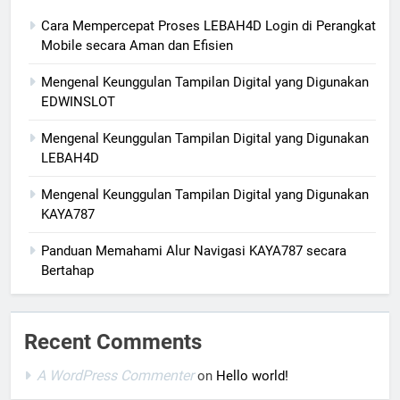
Cara Mempercepat Proses LEBAH4D Login di Perangkat
Mobile secara Aman dan Efisien
Mengenal Keunggulan Tampilan Digital yang Digunakan
EDWINSLOT
Mengenal Keunggulan Tampilan Digital yang Digunakan
LEBAH4D
Mengenal Keunggulan Tampilan Digital yang Digunakan
KAYA787
Panduan Memahami Alur Navigasi KAYA787 secara
Bertahap
Recent Comments
A WordPress Commenter
on
Hello world!