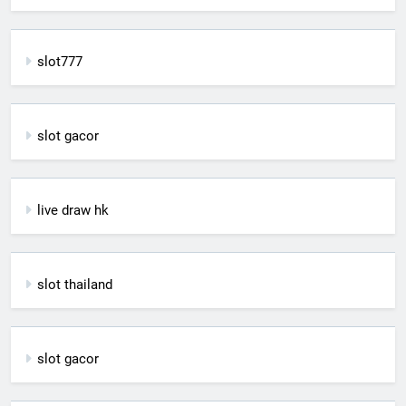
slot777
slot gacor
live draw hk
slot thailand
slot gacor