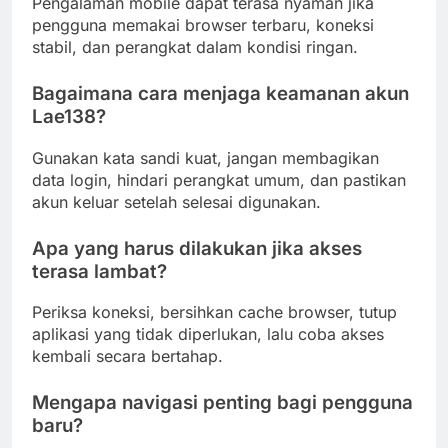
Pengalaman mobile dapat terasa nyaman jika
pengguna memakai browser terbaru, koneksi
stabil, dan perangkat dalam kondisi ringan.
Bagaimana cara menjaga keamanan akun
Lae138?
Gunakan kata sandi kuat, jangan membagikan
data login, hindari perangkat umum, dan pastikan
akun keluar setelah selesai digunakan.
Apa yang harus dilakukan jika akses
terasa lambat?
Periksa koneksi, bersihkan cache browser, tutup
aplikasi yang tidak diperlukan, lalu coba akses
kembali secara bertahap.
Mengapa navigasi penting bagi pengguna
baru?