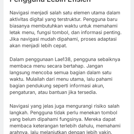
Navigasi menjadi salah satu elemen utama dalam
aktivitas digital yang terstruktur. Pengguna baru
biasanya membutuhkan waktu untuk memahami
letak menu, fungsi tombol, dan informasi penting.
Jika navigasi mudah dipahami, proses adaptasi
akan menjadi lebih cepat.
Dalam penggunaan Lae138, pengguna sebaiknya
membaca menu secara bertahap. Jangan
langsung mencoba semua bagian dalam satu
waktu. Mulailah dari menu utama, lalu pahami
bagian pendukung seperti informasi akun,
pengaturan, atau bantuan jika tersedia.
Navigasi yang jelas juga mengurangi risiko salah
langkah. Pengguna tidak perlu menekan tombol
yang belum dipahami fungsinya. Mereka dapat
membaca keterangan terlebih dahulu, memahami
arahnya, lalu melanjutkan dengan lebih yakin.