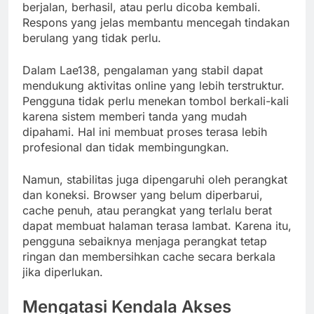
berjalan, berhasil, atau perlu dicoba kembali.
Respons yang jelas membantu mencegah tindakan
berulang yang tidak perlu.
Dalam Lae138, pengalaman yang stabil dapat
mendukung aktivitas online yang lebih terstruktur.
Pengguna tidak perlu menekan tombol berkali-kali
karena sistem memberi tanda yang mudah
dipahami. Hal ini membuat proses terasa lebih
profesional dan tidak membingungkan.
Namun, stabilitas juga dipengaruhi oleh perangkat
dan koneksi. Browser yang belum diperbarui,
cache penuh, atau perangkat yang terlalu berat
dapat membuat halaman terasa lambat. Karena itu,
pengguna sebaiknya menjaga perangkat tetap
ringan dan membersihkan cache secara berkala
jika diperlukan.
Mengatasi Kendala Akses