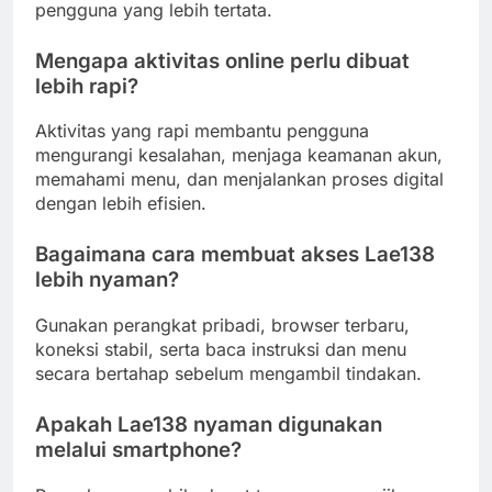
pengguna yang lebih tertata.
Mengapa aktivitas online perlu dibuat
lebih rapi?
Aktivitas yang rapi membantu pengguna
mengurangi kesalahan, menjaga keamanan akun,
memahami menu, dan menjalankan proses digital
dengan lebih efisien.
Bagaimana cara membuat akses Lae138
lebih nyaman?
Gunakan perangkat pribadi, browser terbaru,
koneksi stabil, serta baca instruksi dan menu
secara bertahap sebelum mengambil tindakan.
Apakah Lae138 nyaman digunakan
melalui smartphone?