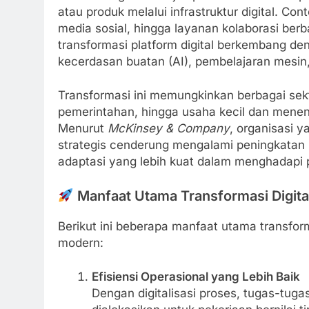
atau produk melalui infrastruktur digital. Co
media sosial, hingga layanan kolaborasi berb
transformasi platform digital berkembang den
kecerdasan buatan (AI), pembelajaran mesin,
Transformasi ini memungkinkan berbagai sekt
pemerintahan, hingga usaha kecil dan mene
Menurut
McKinsey & Company
, organisasi y
strategis cenderung mengalami peningkatan 
adaptasi yang lebih kuat dalam menghadapi 
Manfaat Utama Transformasi Digita
Berikut ini beberapa manfaat utama transform
modern:
Efisiensi Operasional yang Lebih Baik
Dengan digitalisasi proses, tugas-tug