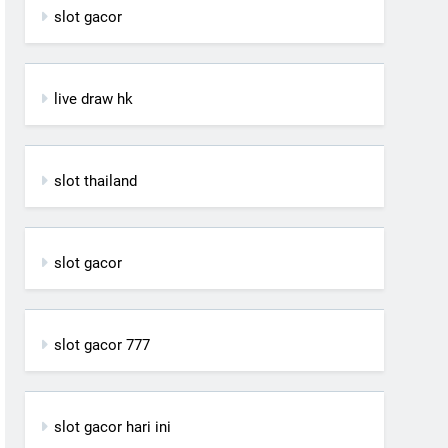
slot gacor
live draw hk
slot thailand
slot gacor
slot gacor 777
slot gacor hari ini