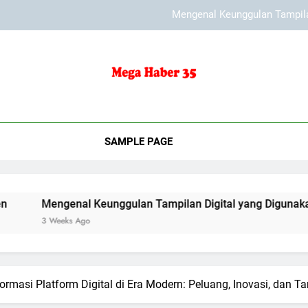
Mengenal Keunggulan Tampil
Mengenal Keunggulan Tamp
Mengenal Keunggulan Tam
a Haber 35
Cara Mempercepat Proses LEBAH4D Login di Peran
erita Terbaru Dari Seluruh Dunia Di Mega Haber 35. Informasi 
Mengenal Keunggulan Tampil
SAMPLE PAGE
Mengenal Keunggulan Tamp
Mengenal Keunggulan Tam
genal Keunggulan Tampilan Digital yang Digunakan EDWINSL
eks Ago
ormasi Platform Digital di Era Modern: Peluang, Inovasi, dan T