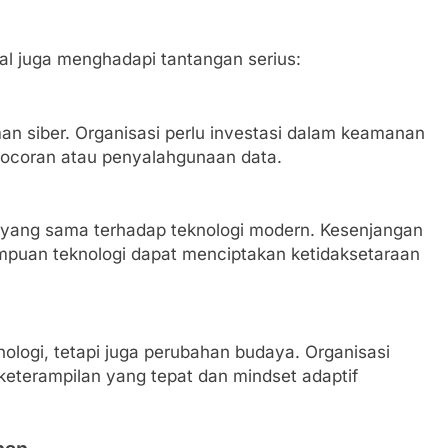
al juga menghadapi tantangan serius:
aman siber. Organisasi perlu investasi dalam keamanan
ebocoran atau penyalahgunaan data.
 yang sama terhadap teknologi modern. Kesenjangan
ampuan teknologi dapat menciptakan ketidaksetaraan
nologi, tetapi juga perubahan budaya. Organisasi
eterampilan yang tepat dan mindset adaptif