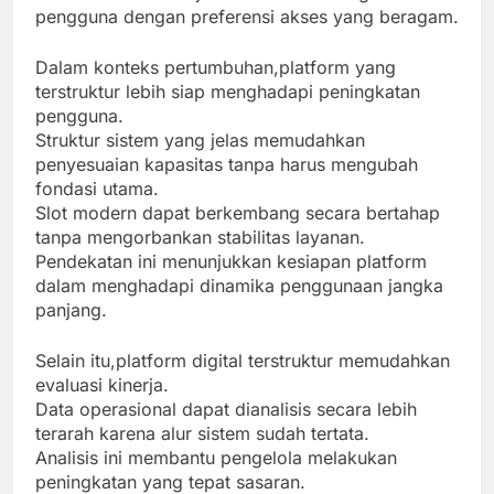
pengguna dengan preferensi akses yang beragam.
Dalam konteks pertumbuhan,platform yang
terstruktur lebih siap menghadapi peningkatan
pengguna.
Struktur sistem yang jelas memudahkan
penyesuaian kapasitas tanpa harus mengubah
fondasi utama.
Slot modern dapat berkembang secara bertahap
tanpa mengorbankan stabilitas layanan.
Pendekatan ini menunjukkan kesiapan platform
dalam menghadapi dinamika penggunaan jangka
panjang.
Selain itu,platform digital terstruktur memudahkan
evaluasi kinerja.
Data operasional dapat dianalisis secara lebih
terarah karena alur sistem sudah tertata.
Analisis ini membantu pengelola melakukan
peningkatan yang tepat sasaran.