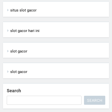
situs slot gacor
slot gacor hari ini
slot gacor
slot gacor
Search
SEARCH