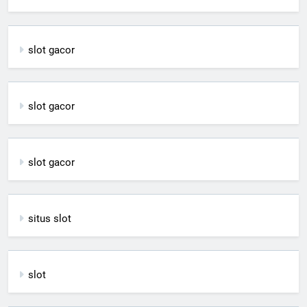
slot gacor
slot gacor
slot gacor
situs slot
slot