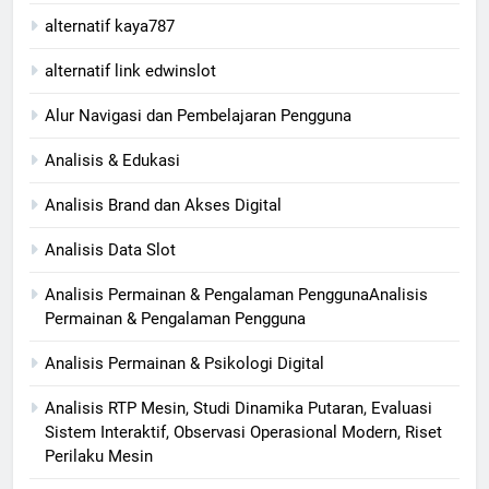
alternatif kaya787
alternatif link edwinslot
Alur Navigasi dan Pembelajaran Pengguna
Analisis & Edukasi
Analisis Brand dan Akses Digital
Analisis Data Slot
Analisis Permainan & Pengalaman PenggunaAnalisis
Permainan & Pengalaman Pengguna
Analisis Permainan & Psikologi Digital
Analisis RTP Mesin, Studi Dinamika Putaran, Evaluasi
Sistem Interaktif, Observasi Operasional Modern, Riset
Perilaku Mesin