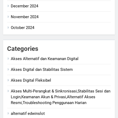
December 2024
November 2024
October 2024
Categories
Akses Alternatif dan Keamanan Digital
Akses Digital dan Stabilitas Sistem
Akses Digital Fleksibel
Akses Multi-Perangkat & Sinkronisasi,Stabilitas Sesi dan
Login,Keamanan Akun & Privasi,Alternatif Akses
Resmi,Troubleshooting Penggunaan Harian
alternatif edwinslot