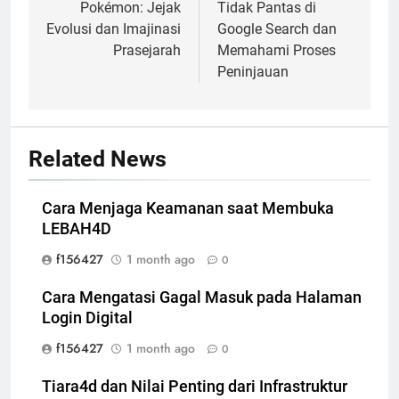
Pokémon: Jejak
Tidak Pantas di
Evolusi dan Imajinasi
Google Search dan
Prasejarah
Memahami Proses
Peninjauan
Related News
Cara Menjaga Keamanan saat Membuka
LEBAH4D
f156427
1 month ago
0
Cara Mengatasi Gagal Masuk pada Halaman
Login Digital
f156427
1 month ago
0
Tiara4d dan Nilai Penting dari Infrastruktur