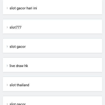
slot gacor hari ini
slot777
slot gacor
live draw hk
slot thailand
slot gacor