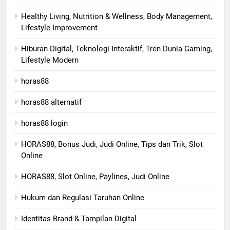
Healthy Living, Nutrition & Wellness, Body Management,
Lifestyle Improvement
Hiburan Digital, Teknologi Interaktif, Tren Dunia Gaming,
Lifestyle Modern
horas88
horas88 alternatif
horas88 login
HORAS88, Bonus Judi, Judi Online, Tips dan Trik, Slot
Online
HORAS88, Slot Online, Paylines, Judi Online
Hukum dan Regulasi Taruhan Online
Identitas Brand & Tampilan Digital