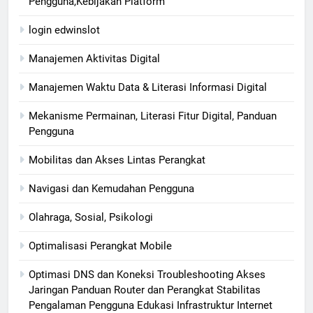
Pengguna,Kebijakan Platform
login edwinslot
Manajemen Aktivitas Digital
Manajemen Waktu Data & Literasi Informasi Digital
Mekanisme Permainan, Literasi Fitur Digital, Panduan
Pengguna
Mobilitas dan Akses Lintas Perangkat
Navigasi dan Kemudahan Pengguna
Olahraga, Sosial, Psikologi
Optimalisasi Perangkat Mobile
Optimasi DNS dan Koneksi Troubleshooting Akses
Jaringan Panduan Router dan Perangkat Stabilitas
Pengalaman Pengguna Edukasi Infrastruktur Internet