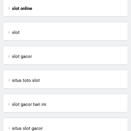
slot online
slot
slot gacor
situs toto slot
slot gacor hari ini
situs slot gacor