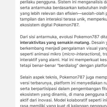
perilaku pengguna. Sistem ini menganalisis 
serta antarmuka berdasarkan kebutuhan indi
yang lebih relevan dan efisien—seolah-olah
tampilan dan interaksi terasa unik, memperk
ekosistem digital Pokemon787.
Dari sisi antarmuka, evolusi Pokemon787 dit
interaktivitas yang semakin matang.
Desain y
berkembang menjadi pengalaman visual yang
seperti animasi mikro (
micro-interactions
), t
interaktif yang alami. Hal ini memperkuat 
tetapi benar-benar “berdialog” dengan platfor
Selain aspek teknis, Pokemon787 juga mem
versi terbarunya, platform ini menyediakan r
serta berpartisipasi dalam pengembangan fi
ekosistem yang dinamis, di mana pengguna 
aktif dari inovasi. Model kolaboratif sepert
rasa memiliki yang kuat di kalangan penggun