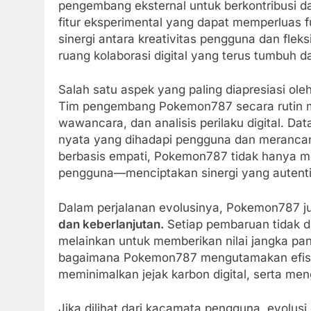
pengembang eksternal untuk berkontribusi da
fitur eksperimental yang dapat memperluas f
sinergi antara kreativitas pengguna dan flek
ruang kolaborasi digital yang terus tumbuh
Salah satu aspek yang paling diapresiasi o
Tim pengembang Pokemon787 secara rutin me
wawancara, dan analisis perilaku digital. Dat
nyata yang dihadapi pengguna dan merancang
berbasis empati, Pokemon787 tidak hanya m
pengguna—menciptakan sinergi yang autentik
Dalam perjalanan evolusinya, Pokemon787 j
dan keberlanjutan.
Setiap pembaruan tidak d
melainkan untuk memberikan nilai jangka panj
bagaimana Pokemon787 mengutamakan efisien
meminimalkan jejak karbon digital, serta m
Jika dilihat dari kacamata pengguna, evolusi