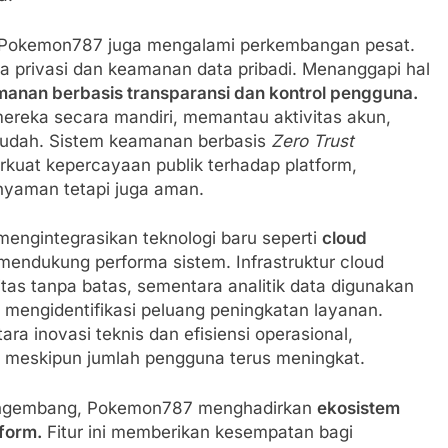
, Pokemon787 juga mengalami perkembangan pesat.
a privasi dan keamanan data pribadi. Menanggapi hal
manan berbasis transparansi dan kontrol pengguna.
mereka secara mandiri, memantau aktivitas akun,
mudah. Sistem keamanan berbasis
Zero Trust
kuat kepercayaan publik terhadap platform,
nyaman tetapi juga aman.
mengintegrasikan teknologi baru seperti
cloud
endukung performa sistem. Infrastruktur cloud
tas tanpa batas, sementara analitik data digunakan
mengidentifikasi peluang peningkatan layanan.
a inovasi teknis dan efisiensi operasional,
l meskipun jumlah pengguna terus meningkat.
 pengembang, Pokemon787 menghadirkan
ekosistem
tform.
Fitur ini memberikan kesempatan bagi