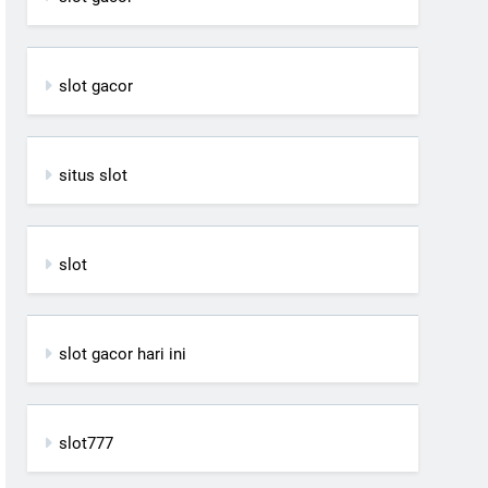
slot gacor
situs slot
slot
slot gacor hari ini
slot777