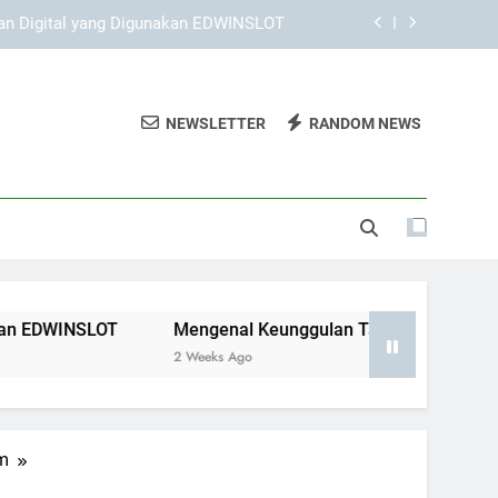
an Digital yang Digunakan EDWINSLOT
ilan Digital yang Digunakan LEBAH4D
pilan Digital yang Digunakan KAYA787
NEWSLETTER
RANDOM NEWS
gkat Mobile secara Aman dan Efisien
Terkini Untuk Anda.
an Digital yang Digunakan EDWINSLOT
ilan Digital yang Digunakan LEBAH4D
pilan Digital yang Digunakan KAYA787
NSLOT
Mengenal Keunggulan Tampilan Digital yang Di
2 Weeks Ago
em