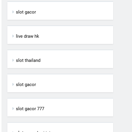
slot gacor
live draw hk
slot thailand
slot gacor
slot gacor 777