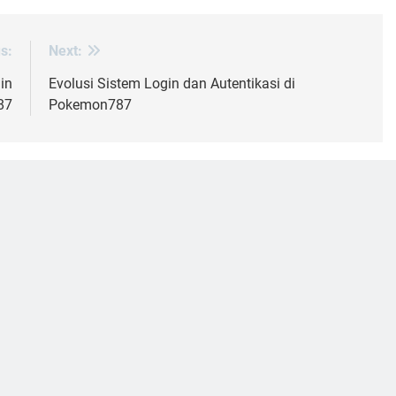
s:
Next:
in
Evolusi Sistem Login dan Autentikasi di
87
Pokemon787