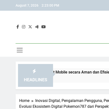
Skip
August 7, 2026
2:23:01 PM
to
content
Meg
Dapatkan B
 Login di Perangkat Mobile secara Aman dan Efisien
HEADLINES
Home
Inovasi Digital, Pengalaman Pengguna, P
Evolusi Ekosistem Digital Pokemon787 dari Perspek