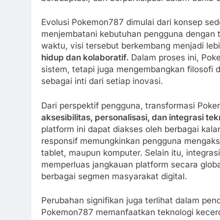
Evolusi Pokemon787 dimulai dari konsep sed
menjembatani kebutuhan pengguna dengan tekn
waktu, visi tersebut berkembang menjadi l
hidup dan kolaboratif.
Dalam proses ini, Po
sistem, tetapi juga mengembangkan filosof
sebagai inti dari setiap inovasi.
Dari perspektif pengguna, transformasi Pok
aksesibilitas, personalisasi, dan integrasi tek
platform ini dapat diakses oleh berbagai kal
responsif memungkinkan pengguna mengakses 
tablet, maupun komputer. Selain itu, integ
memperluas jangkauan platform secara global
berbagai segmen masyarakat digital.
Perubahan signifikan juga terlihat dalam pe
Pokemon787 memanfaatkan teknologi kecerda