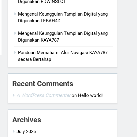
Digunakan EDWINSLOT
Mengenal Keunggulan Tampilan Digital yang
Digunakan LEBAH4D
Mengenal Keunggulan Tampilan Digital yang
Digunakan KAYA787
Panduan Memahami Alur Navigasi KAYA787
secara Bertahap
Recent Comments
A WordPress Commenter
on
Hello world!
Archives
July 2026