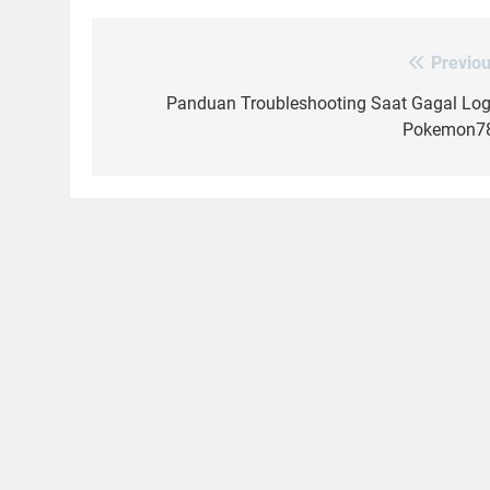
Previou
Post
navigation
Panduan Troubleshooting Saat Gagal Log
Pokemon7