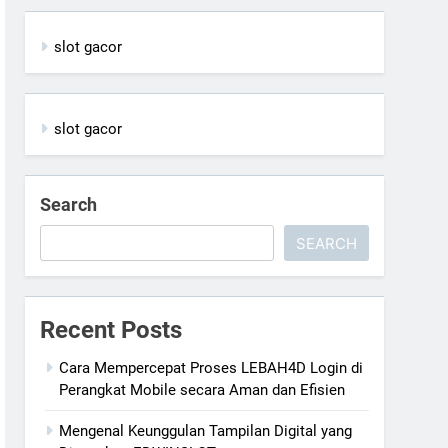
slot gacor
slot gacor
Search
SEARCH
Recent Posts
Cara Mempercepat Proses LEBAH4D Login di
Perangkat Mobile secara Aman dan Efisien
Mengenal Keunggulan Tampilan Digital yang