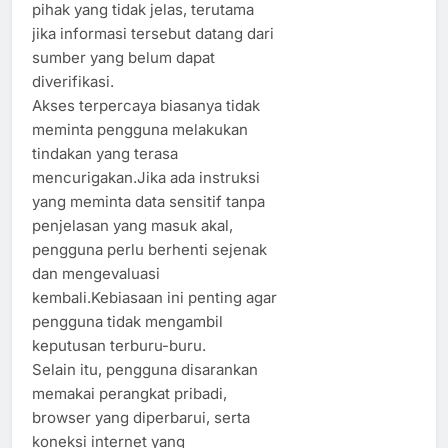
pihak yang tidak jelas, terutama
jika informasi tersebut datang dari
sumber yang belum dapat
diverifikasi.
Akses terpercaya biasanya tidak
meminta pengguna melakukan
tindakan yang terasa
mencurigakan.Jika ada instruksi
yang meminta data sensitif tanpa
penjelasan yang masuk akal,
pengguna perlu berhenti sejenak
dan mengevaluasi
kembali.Kebiasaan ini penting agar
pengguna tidak mengambil
keputusan terburu-buru.
Selain itu, pengguna disarankan
memakai perangkat pribadi,
browser yang diperbarui, serta
koneksi internet yang