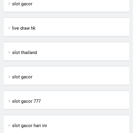
slot gacor
live draw hk
slot thailand
slot gacor
slot gacor 777
slot gacor hari ini