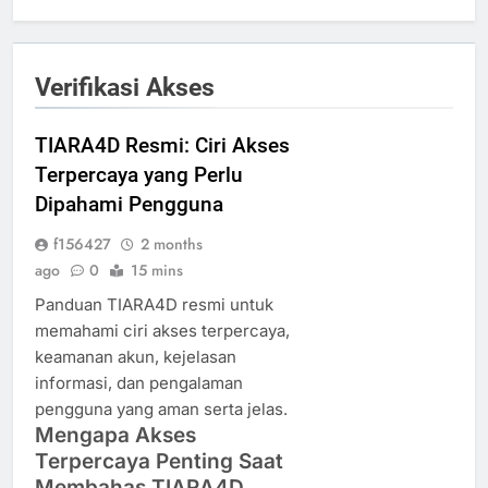
Verifikasi Akses
TIARA4D Resmi: Ciri Akses
Terpercaya yang Perlu
Dipahami Pengguna
f156427
2 months
ago
0
15 mins
Panduan TIARA4D resmi untuk
memahami ciri akses terpercaya,
keamanan akun, kejelasan
informasi, dan pengalaman
pengguna yang aman serta jelas.
Mengapa Akses
Terpercaya Penting Saat
Membahas TIARA4D