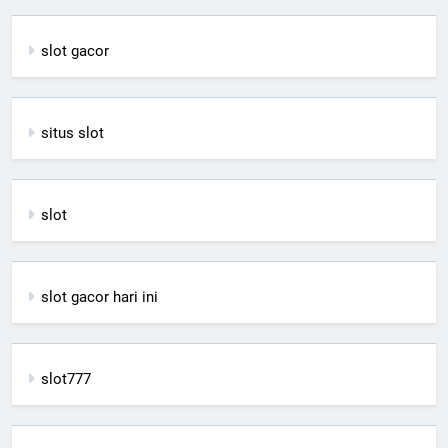
slot gacor
situs slot
slot
slot gacor hari ini
slot777