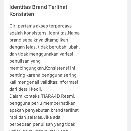
Identitas Brand Terlihat
Konsisten
Ciri pertama akses terpercaya
adalah konsistensi identitas.Nama
brand sebaiknya ditampilkan
dengan jelas, tidak berubah-ubah,
dan tidak menggunakan variasi
penulisan yang
membingungkan.Konsistensi ini
penting karena pengguna sering
kali mengenali validitas informasi
dari detail kecil.
Dalam konteks TIARA4D Resmi,
pengguna perlu memperhatikan
apakah penyebutan brand terlihat
rapi dan selaras.Jika ada
perbedaan penulisan yang tidak