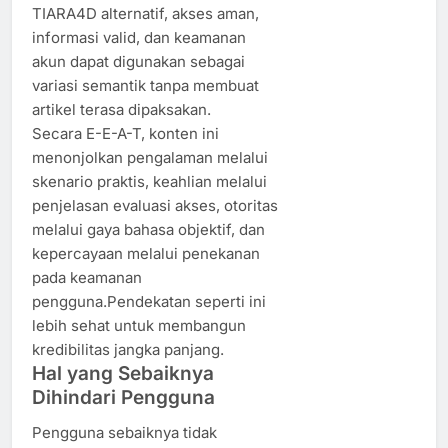
TIARA4D alternatif, akses aman,
informasi valid, dan keamanan
akun dapat digunakan sebagai
variasi semantik tanpa membuat
artikel terasa dipaksakan.
Secara E-E-A-T, konten ini
menonjolkan pengalaman melalui
skenario praktis, keahlian melalui
penjelasan evaluasi akses, otoritas
melalui gaya bahasa objektif, dan
kepercayaan melalui penekanan
pada keamanan
pengguna.Pendekatan seperti ini
lebih sehat untuk membangun
kredibilitas jangka panjang.
Hal yang Sebaiknya
Dihindari Pengguna
Pengguna sebaiknya tidak