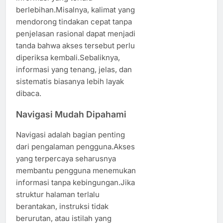
berlebihan.Misalnya, kalimat yang
mendorong tindakan cepat tanpa
penjelasan rasional dapat menjadi
tanda bahwa akses tersebut perlu
diperiksa kembali.Sebaliknya,
informasi yang tenang, jelas, dan
sistematis biasanya lebih layak
dibaca.
Navigasi Mudah Dipahami
Navigasi adalah bagian penting
dari pengalaman pengguna.Akses
yang terpercaya seharusnya
membantu pengguna menemukan
informasi tanpa kebingungan.Jika
struktur halaman terlalu
berantakan, instruksi tidak
berurutan, atau istilah yang