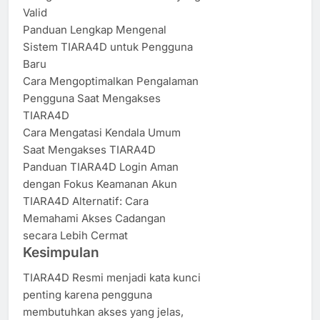
Valid
Panduan Lengkap Mengenal
Sistem TIARA4D untuk Pengguna
Baru
Cara Mengoptimalkan Pengalaman
Pengguna Saat Mengakses
TIARA4D
Cara Mengatasi Kendala Umum
Saat Mengakses TIARA4D
Panduan TIARA4D Login Aman
dengan Fokus Keamanan Akun
TIARA4D Alternatif: Cara
Memahami Akses Cadangan
secara Lebih Cermat
Kesimpulan
TIARA4D Resmi menjadi kata kunci
penting karena pengguna
membutuhkan akses yang jelas,