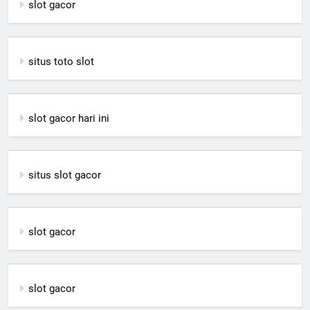
slot gacor
situs toto slot
slot gacor hari ini
situs slot gacor
slot gacor
slot gacor