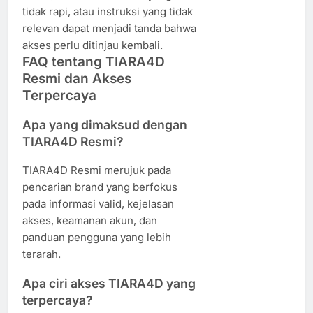
tidak rapi, atau instruksi yang tidak
relevan dapat menjadi tanda bahwa
akses perlu ditinjau kembali.
FAQ tentang TIARA4D
Resmi dan Akses
Terpercaya
Apa yang dimaksud dengan
TIARA4D Resmi?
TIARA4D Resmi merujuk pada
pencarian brand yang berfokus
pada informasi valid, kejelasan
akses, keamanan akun, dan
panduan pengguna yang lebih
terarah.
Apa ciri akses TIARA4D yang
terpercaya?