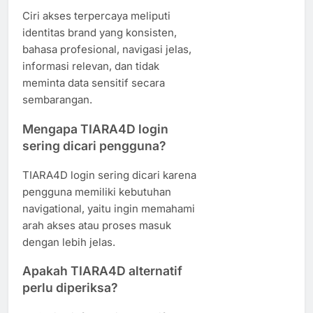
Ciri akses terpercaya meliputi
identitas brand yang konsisten,
bahasa profesional, navigasi jelas,
informasi relevan, dan tidak
meminta data sensitif secara
sembarangan.
Mengapa TIARA4D login
sering dicari pengguna?
TIARA4D login sering dicari karena
pengguna memiliki kebutuhan
navigational, yaitu ingin memahami
arah akses atau proses masuk
dengan lebih jelas.
Apakah TIARA4D alternatif
perlu diperiksa?