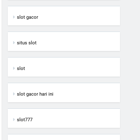
slot gacor
situs slot
slot
slot gacor hari ini
slot777