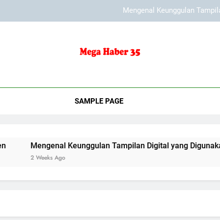
Mengenal Keunggulan Tampil
Mengenal Keunggulan Tamp
Mengenal Keunggulan Tam
a Haber 35
Cara Mempercepat Proses LEBAH4D Login di Peran
erita Terbaru Dari Seluruh Dunia Di Mega Haber 35. Informasi 
Mengenal Keunggulan Tampil
SAMPLE PAGE
Mengenal Keunggulan Tamp
Mengenal Keunggulan Tam
genal Keunggulan Tampilan Digital yang Digunakan EDWINS
eeks Ago