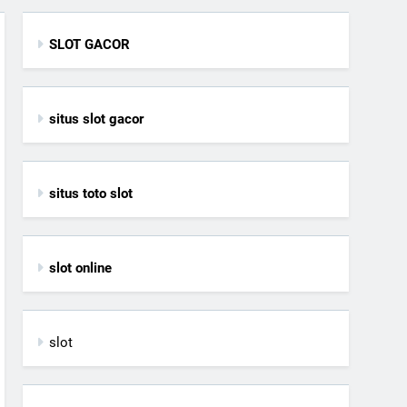
SLOT GACOR
situs slot gacor
situs toto slot
slot online
slot