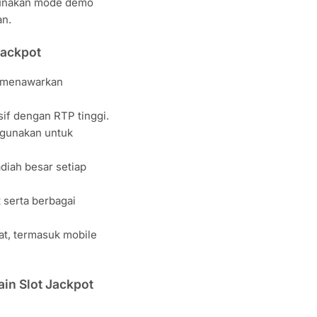
gunakan mode demo
n.
Jackpot
g menawarkan
if dengan RTP tinggi.
igunakan untuk
diah besar setiap
 serta berbagai
t, termasuk mobile
in Slot Jackpot