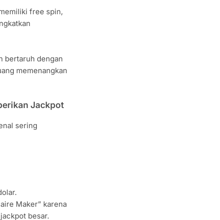
emiliki free spin,
ingkatkan
 bertaruh dengan
peluang memenangkan
erikan Jackpot
enal sering
olar.
naire Maker” karena
ackpot besar.