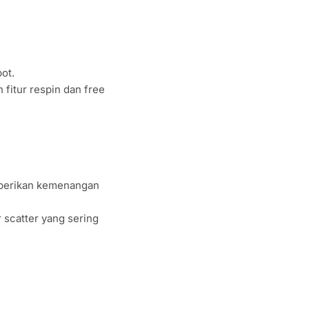
ot.
fitur respin dan free
mberikan kemenangan
r scatter yang sering