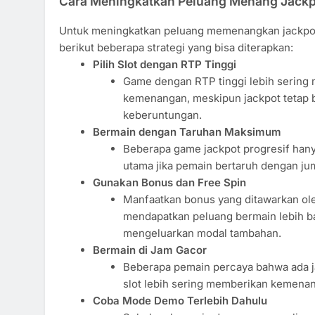
Cara Meningkatkan Peluang Menang Jackp
Untuk meningkatkan peluang memenangkan jackpot 
berikut beberapa strategi yang bisa diterapkan:
Pilih Slot dengan RTP Tinggi
Game dengan RTP tinggi lebih sering
kemenangan, meskipun jackpot tetap 
keberuntungan.
Bermain dengan Taruhan Maksimum
Beberapa game jackpot progresif han
utama jika pemain bertaruh dengan jum
Gunakan Bonus dan Free Spin
Manfaatkan bonus yang ditawarkan oleh
mendapatkan peluang bermain lebih b
mengeluarkan modal tambahan.
Bermain di Jam Gacor
Beberapa pemain percaya bahwa ada j
slot lebih sering memberikan kemena
Coba Mode Demo Terlebih Dahulu