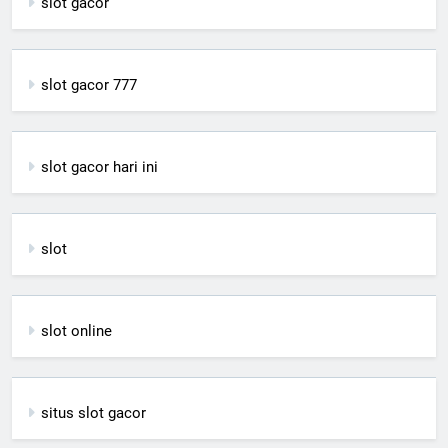
slot gacor
slot gacor 777
slot gacor hari ini
slot
slot online
situs slot gacor