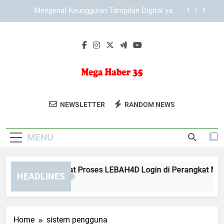
Skip
Mengenal Keunggulan Tampilan Digital yang
to
Digunakan LEBAH4D
content
Mengenal Keunggulan Tampilan Digital yang
Digunakan KAYA787
Cara Mempercepat Proses LEBAH4D Login di
Perangkat Mobile secara Aman dan Efisien
Mengenal Keunggulan Tampilan Digital yang
Digunakan EDWINSLOT
Mega Haber 35
Dapatkan Berita Terbaru Dari Seluruh
Mengenal Keunggulan Tampilan Digital yang
NEWSLETTER
RANDOM NEWS
Digunakan LEBAH4D
Dunia Di Mega Haber 35. Informasi
Mengenal Keunggulan Tampilan Digital yang
Terkini Untuk Anda.
Digunakan KAYA787
MENU
ra Mempercepat Proses LEBAH4D Login di Perangkat Mobile 
HEADLINES
Weeks Ago
Home
sistem pengguna