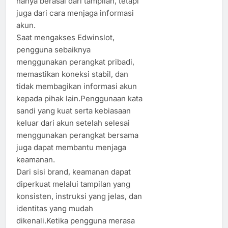
hanya berasal dari tampilan, tetapi
juga dari cara menjaga informasi
akun.
Saat mengakses Edwinslot,
pengguna sebaiknya
menggunakan perangkat pribadi,
memastikan koneksi stabil, dan
tidak membagikan informasi akun
kepada pihak lain.Penggunaan kata
sandi yang kuat serta kebiasaan
keluar dari akun setelah selesai
menggunakan perangkat bersama
juga dapat membantu menjaga
keamanan.
Dari sisi brand, keamanan dapat
diperkuat melalui tampilan yang
konsisten, instruksi yang jelas, dan
identitas yang mudah
dikenali.Ketika pengguna merasa