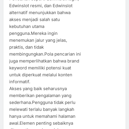
Edwinslot resmi, dan Edwinslot
alternatif menunjukkan bahwa
akses menjadi salah satu
kebutuhan utama
pengguna.Mereka ingin
menemukan jalur yang jelas,
praktis, dan tidak
membingungkan.Pola pencarian ini
juga memperlihatkan bahwa brand
keyword memiliki potensi kuat
untuk diperkuat melalui konten
informatif.
Akses yang baik seharusnya
memberikan pengalaman yang
sederhana.Pengguna tidak perlu
melewati terlalu banyak langkah
hanya untuk memahami halaman
awal.Elemen penting sebaiknya