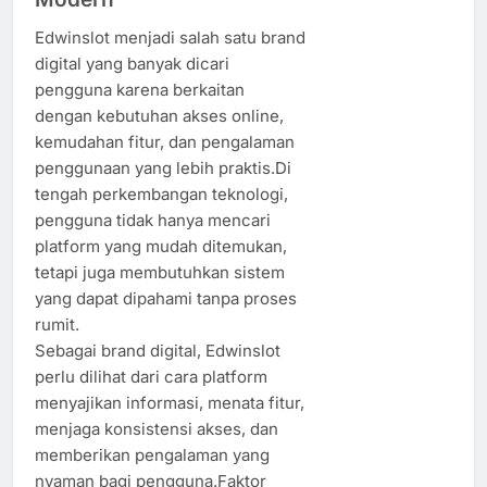
Edwinslot menjadi salah satu brand
digital yang banyak dicari
pengguna karena berkaitan
dengan kebutuhan akses online,
kemudahan fitur, dan pengalaman
penggunaan yang lebih praktis.Di
tengah perkembangan teknologi,
pengguna tidak hanya mencari
platform yang mudah ditemukan,
tetapi juga membutuhkan sistem
yang dapat dipahami tanpa proses
rumit.
Sebagai brand digital, Edwinslot
perlu dilihat dari cara platform
menyajikan informasi, menata fitur,
menjaga konsistensi akses, dan
memberikan pengalaman yang
nyaman bagi pengguna.Faktor