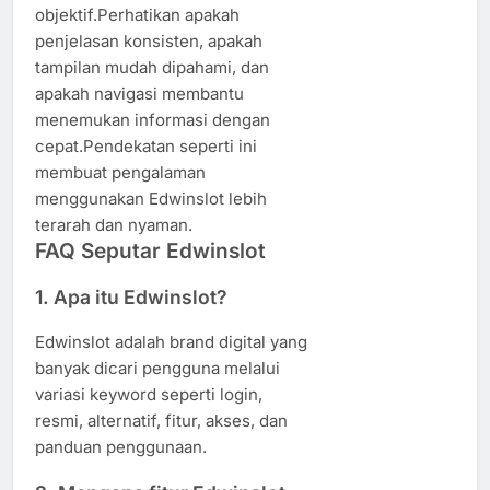
objektif.Perhatikan apakah
penjelasan konsisten, apakah
tampilan mudah dipahami, dan
apakah navigasi membantu
menemukan informasi dengan
cepat.Pendekatan seperti ini
membuat pengalaman
menggunakan Edwinslot lebih
terarah dan nyaman.
FAQ Seputar Edwinslot
1. Apa itu Edwinslot?
Edwinslot adalah brand digital yang
banyak dicari pengguna melalui
variasi keyword seperti login,
resmi, alternatif, fitur, akses, dan
panduan penggunaan.