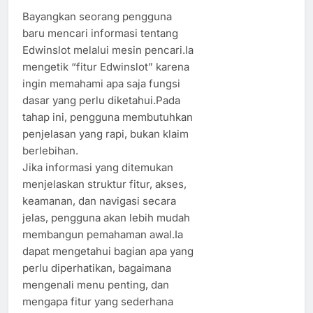
Bayangkan seorang pengguna
baru mencari informasi tentang
Edwinslot melalui mesin pencari.Ia
mengetik “fitur Edwinslot” karena
ingin memahami apa saja fungsi
dasar yang perlu diketahui.Pada
tahap ini, pengguna membutuhkan
penjelasan yang rapi, bukan klaim
berlebihan.
Jika informasi yang ditemukan
menjelaskan struktur fitur, akses,
keamanan, dan navigasi secara
jelas, pengguna akan lebih mudah
membangun pemahaman awal.Ia
dapat mengetahui bagian apa yang
perlu diperhatikan, bagaimana
mengenali menu penting, dan
mengapa fitur yang sederhana