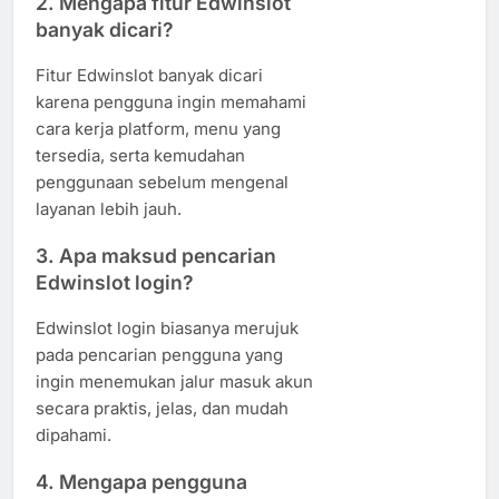
2. Mengapa fitur Edwinslot
banyak dicari?
Fitur Edwinslot banyak dicari
karena pengguna ingin memahami
cara kerja platform, menu yang
tersedia, serta kemudahan
penggunaan sebelum mengenal
layanan lebih jauh.
3. Apa maksud pencarian
Edwinslot login?
Edwinslot login biasanya merujuk
pada pencarian pengguna yang
ingin menemukan jalur masuk akun
secara praktis, jelas, dan mudah
dipahami.
4. Mengapa pengguna