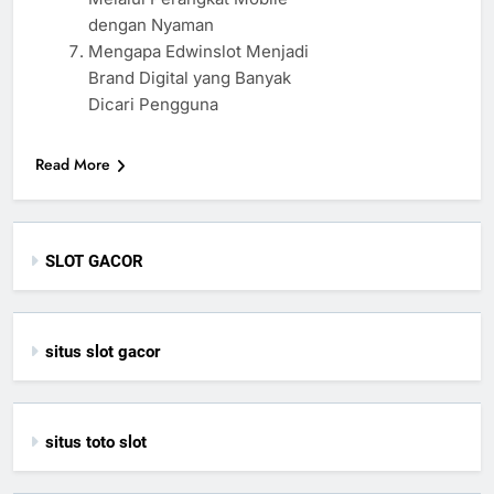
dengan Nyaman
Mengapa Edwinslot Menjadi
Brand Digital yang Banyak
Dicari Pengguna
Read More
SLOT GACOR
situs slot gacor
situs toto slot