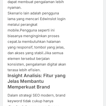
dapat membuat pengalaman lebih
nyaman.
Skenario lain adalah pengguna
lama yang mencari Edwinslot login
melalui perangkat
mobile.Pengguna seperti ini
biasanya menginginkan proses
cepat.Ia membutuhkan halaman
yang responsif, tombol yang jelas,
dan akses yang stabil.Jika semua
elemen tersebut berjalan
konsisten, pengalaman digital akan
terasa lebih efisien.
Insight Analisis: Fitur yang
Jelas Membantu
Memperkuat Brand
Dalam strategi SEO modern, brand
keyword tidak cukup hanya