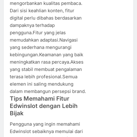
mengorbankan kualitas pembaca.
Dari sisi keahlian konten, fitur
digital perlu dibahas berdasarkan
dampaknya terhadap
pengguna.Fitur yang jelas
memudahkan adaptasi.Navigasi
yang sederhana mengurangi
kebingungan.Keamanan yang baik
meningkatkan rasa percaya.Akses
yang stabil membuat pengalaman
terasa lebih profesional.Semua
elemen ini saling mendukung
dalam membangun persepsi brand.
Tips Memahami Fitur
Edwinslot dengan Lebih
Bijak
Pengguna yang ingin memahami
Edwinslot sebaiknya memulai dari