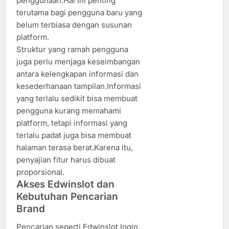
penggunaan.Hal ini penting
terutama bagi pengguna baru yang
belum terbiasa dengan susunan
platform.
Struktur yang ramah pengguna
juga perlu menjaga keseimbangan
antara kelengkapan informasi dan
kesederhanaan tampilan.Informasi
yang terlalu sedikit bisa membuat
pengguna kurang memahami
platform, tetapi informasi yang
terlalu padat juga bisa membuat
halaman terasa berat.Karena itu,
penyajian fitur harus dibuat
proporsional.
Akses Edwinslot dan
Kebutuhan Pencarian
Brand
Pencarian seperti Edwinslot login,