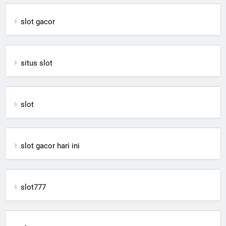
slot gacor
situs slot
slot
slot gacor hari ini
slot777