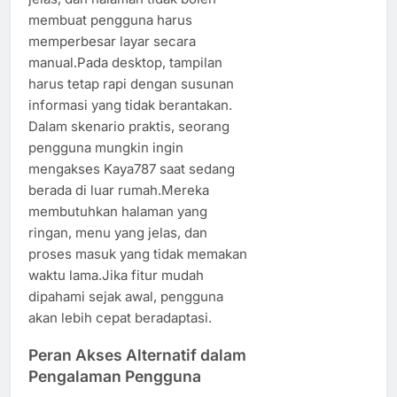
membuat pengguna harus
memperbesar layar secara
manual.Pada desktop, tampilan
harus tetap rapi dengan susunan
informasi yang tidak berantakan.
Dalam skenario praktis, seorang
pengguna mungkin ingin
mengakses Kaya787 saat sedang
berada di luar rumah.Mereka
membutuhkan halaman yang
ringan, menu yang jelas, dan
proses masuk yang tidak memakan
waktu lama.Jika fitur mudah
dipahami sejak awal, pengguna
akan lebih cepat beradaptasi.
Peran Akses Alternatif dalam
Pengalaman Pengguna