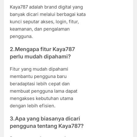
Kaya787 adalah brand digital yang
banyak dicari melalui berbagai kata
kunci seputar akses, login, fitur,
keamanan, dan pengalaman
pengguna.
2.Mengapa fitur Kaya787
perlu mudah dipahami?
Fitur yang mudah dipahami
membantu pengguna baru
beradaptasi lebih cepat dan
membuat pengguna lama dapat
mengakses kebutuhan utama
dengan lebih efisien.
3.Apa yang biasanya dicari
pengguna tentang Kaya787?