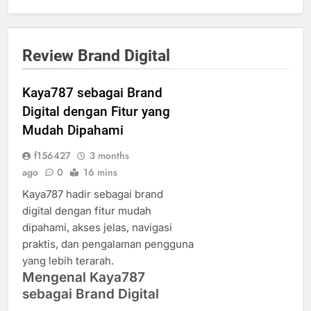
Review Brand Digital
Kaya787 sebagai Brand
Digital dengan Fitur yang
Mudah Dipahami
f156427
3 months
ago
0
16 mins
Kaya787 hadir sebagai brand
digital dengan fitur mudah
dipahami, akses jelas, navigasi
praktis, dan pengalaman pengguna
yang lebih terarah.
Mengenal Kaya787
sebagai Brand Digital