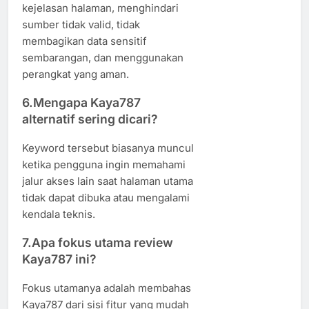
kejelasan halaman, menghindari
sumber tidak valid, tidak
membagikan data sensitif
sembarangan, dan menggunakan
perangkat yang aman.
6.Mengapa Kaya787
alternatif sering dicari?
Keyword tersebut biasanya muncul
ketika pengguna ingin memahami
jalur akses lain saat halaman utama
tidak dapat dibuka atau mengalami
kendala teknis.
7.Apa fokus utama review
Kaya787 ini?
Fokus utamanya adalah membahas
Kaya787 dari sisi fitur yang mudah