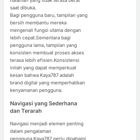
halaman yang tidak terasa berat
saat dibuka.
Bagi pengguna baru, tampilan yang
bersih membantu mereka
mengenali fungsi utama dengan
lebih cepat.Sementara bagi
pengguna lama, tampilan yang
konsisten membuat proses akses
terasa lebih efisien.Konsistensi
inilah yang dapat memperkuat
kesan bahwa Kaya787 adalah
brand digital yang memperhatikan
kenyamanan pengguna.
Navigasi yang Sederhana
dan Terarah
Navigasi menjadi elemen penting
dalam pengalaman
pengguna.Kaya787 perlu dipahami