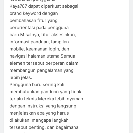
Kaya787 dapat diperkuat sebagai
brand keyword dengan
pembahasan fitur yang
berorientasi pada pengguna
baru.Misalnya, fitur akses akun,
informasi panduan, tampilan
mobile, keamanan login, dan
navigasi halaman utama.Semua
elemen tersebut berperan dalam
membangun pengalaman yang
lebih jelas.
Pengguna baru sering kali
membutuhkan panduan yang tidak
terlalu teknis.Mereka lebih nyaman
dengan instruksi yang langsung
menjelaskan apa yang harus
dilakukan, mengapa langkah
tersebut penting, dan bagaimana