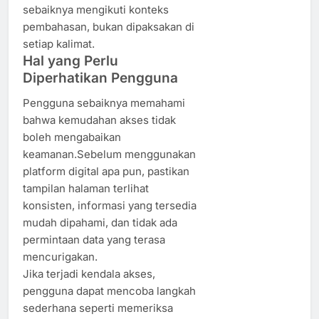
sebaiknya mengikuti konteks
pembahasan, bukan dipaksakan di
setiap kalimat.
Hal yang Perlu
Diperhatikan Pengguna
Pengguna sebaiknya memahami
bahwa kemudahan akses tidak
boleh mengabaikan
keamanan.Sebelum menggunakan
platform digital apa pun, pastikan
tampilan halaman terlihat
konsisten, informasi yang tersedia
mudah dipahami, dan tidak ada
permintaan data yang terasa
mencurigakan.
Jika terjadi kendala akses,
pengguna dapat mencoba langkah
sederhana seperti memeriksa