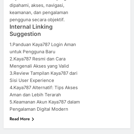
dipahami, akses, navigasi,
keamanan, dan pengalaman
pengguna secara objektif.
Internal Linking
Suggestion
1.Panduan Kaya787 Login Aman
untuk Pengguna Baru
2.Kaya787 Resmi dan Cara
Mengenali Akses yang Valid
3.Review Tampilan Kaya787 dari
Sisi User Experience
4.Kaya787 Alternatif: Tips Akses
Aman dan Lebih Terarah
5.Keamanan Akun Kaya787 dalam
Pengalaman Digital Modern
Read More