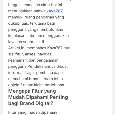
hingga keamanan akun.Hal ini
menunjukkan bahwa
kaya787
memiliki ruang pencarian yang
cukup luas, terutama bagi
pengguna yang membutuhkan
kejelasan sebelum menggunakan
layanan secara aktif.
Artikel ini membahas Kaya787 dari
sisi fitur, akses, navigasi,
keamanan, dan pengalaman
pengguna.Pendekatannya dibuat
informatif agar pembaca dapat
memahami brand secara lebih
objektif tanpa klaim berlebihan.
Mengapa Fitur yang
Mudah Dipahami Penting
bagi Brand Digital?
Fitur yang mudah dipahami