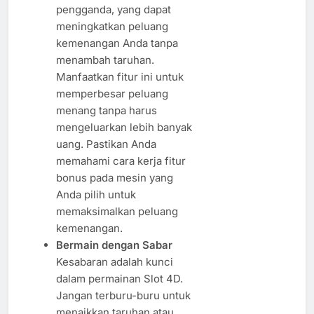
pengganda, yang dapat
meningkatkan peluang
kemenangan Anda tanpa
menambah taruhan.
Manfaatkan fitur ini untuk
memperbesar peluang
menang tanpa harus
mengeluarkan lebih banyak
uang. Pastikan Anda
memahami cara kerja fitur
bonus pada mesin yang
Anda pilih untuk
memaksimalkan peluang
kemenangan.
Bermain dengan Sabar
Kesabaran adalah kunci
dalam permainan Slot 4D.
Jangan terburu-buru untuk
menaikkan taruhan atau