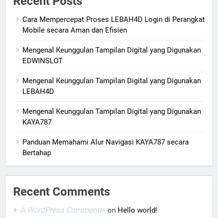
Recent Posts
Cara Mempercepat Proses LEBAH4D Login di Perangkat
Mobile secara Aman dan Efisien
Mengenal Keunggulan Tampilan Digital yang Digunakan
EDWINSLOT
Mengenal Keunggulan Tampilan Digital yang Digunakan
LEBAH4D
Mengenal Keunggulan Tampilan Digital yang Digunakan
KAYA787
Panduan Memahami Alur Navigasi KAYA787 secara
Bertahap
Recent Comments
A WordPress Commenter
on
Hello world!