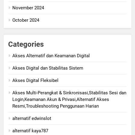
November 2024
October 2024
Categories
Akses Alternatif dan Keamanan Digital
Akses Digital dan Stabilitas Sistem
Akses Digital Fleksibel
Akses Multi-Perangkat & Sinkronisasi,Stabilitas Sesi dan
Login,Keamanan Akun & Privasi,Alternatif Akses
Resmi,Troubleshooting Penggunaan Harian
alternatif edwinslot
alternatif kaya787