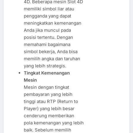
4D. Beberapa mesin Slot 4D
memiliki simbol liar atau
pengganda yang dapat
meningkatkan kemenangan
Anda jika muncul pada
posisi tertentu. Dengan
memahami bagaimana
simbol bekerja, Anda bisa
memilih angka dan taruhan
yang lebih strategis.
Tingkat Kemenangan
Mesin
Mesin dengan tingkat
pembayaran yang lebih
tinggi atau RTP (Return to
Player) yang lebih besar
cenderung memberikan
pola kemenangan yang lebih
baik. Sebelum memilih