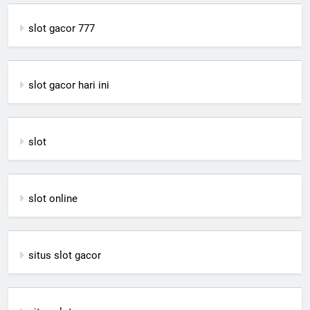
slot gacor 777
slot gacor hari ini
slot
slot online
situs slot gacor