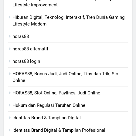
Lifestyle Improvement
Hiburan Digital, Teknologi Interaktif, Tren Dunia Gaming,
Lifestyle Modern
horas88
horas88 alternatif
horas88 login
HORAS88, Bonus Judi, Judi Online, Tips dan Trik, Slot
Online
HORAS88, Slot Online, Paylines, Judi Online
Hukum dan Regulasi Taruhan Online
Identitas Brand & Tampilan Digital
Identitas Brand Digital & Tampilan Profesional