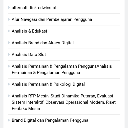
alternatif link edwinslot
Alur Navigasi dan Pembelajaran Pengguna
Analisis & Edukasi
Analisis Brand dan Akses Digital
Analisis Data Slot
Analisis Permainan & Pengalaman PenggunaAnalisis
Permainan & Pengalaman Pengguna
Analisis Permainan & Psikologi Digital
Analisis RTP Mesin, Studi Dinamika Putaran, Evaluasi
Sistem Interaktif, Observasi Operasional Modern, Riset
Perilaku Mesin
Brand Digital dan Pengalaman Pengguna