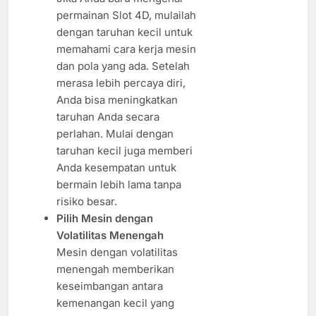
permainan Slot 4D, mulailah
dengan taruhan kecil untuk
memahami cara kerja mesin
dan pola yang ada. Setelah
merasa lebih percaya diri,
Anda bisa meningkatkan
taruhan Anda secara
perlahan. Mulai dengan
taruhan kecil juga memberi
Anda kesempatan untuk
bermain lebih lama tanpa
risiko besar.
Pilih Mesin dengan
Volatilitas Menengah
Mesin dengan volatilitas
menengah memberikan
keseimbangan antara
kemenangan kecil yang