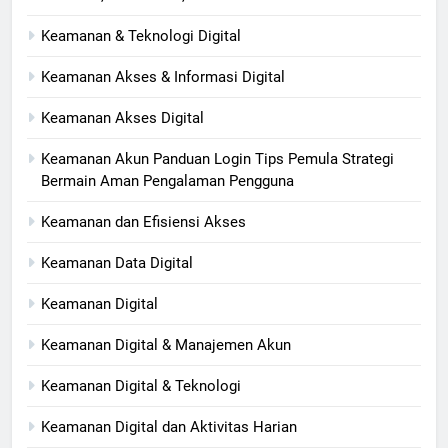
Keamanan & Teknologi Digital
Keamanan Akses & Informasi Digital
Keamanan Akses Digital
Keamanan Akun Panduan Login Tips Pemula Strategi
Bermain Aman Pengalaman Pengguna
Keamanan dan Efisiensi Akses
Keamanan Data Digital
Keamanan Digital
Keamanan Digital & Manajemen Akun
Keamanan Digital & Teknologi
Keamanan Digital dan Aktivitas Harian