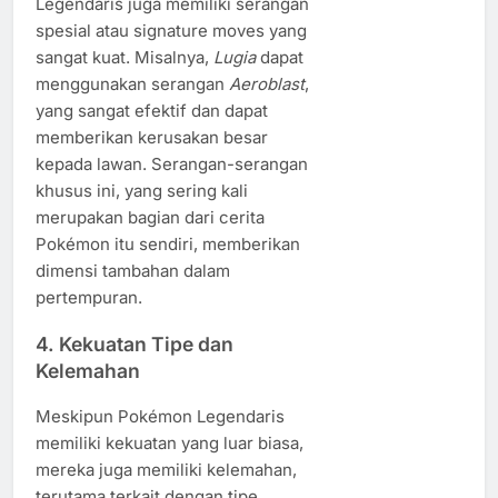
Legendaris juga memiliki serangan
spesial atau signature moves yang
sangat kuat. Misalnya,
Lugia
dapat
menggunakan serangan
Aeroblast
,
yang sangat efektif dan dapat
memberikan kerusakan besar
kepada lawan. Serangan-serangan
khusus ini, yang sering kali
merupakan bagian dari cerita
Pokémon itu sendiri, memberikan
dimensi tambahan dalam
pertempuran.
4.
Kekuatan Tipe dan
Kelemahan
Meskipun Pokémon Legendaris
memiliki kekuatan yang luar biasa,
mereka juga memiliki kelemahan,
terutama terkait dengan tipe