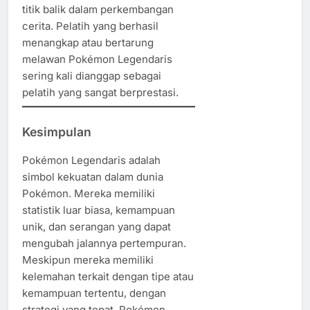
titik balik dalam perkembangan
cerita. Pelatih yang berhasil
menangkap atau bertarung
melawan Pokémon Legendaris
sering kali dianggap sebagai
pelatih yang sangat berprestasi.
Kesimpulan
Pokémon Legendaris adalah
simbol kekuatan dalam dunia
Pokémon. Mereka memiliki
statistik luar biasa, kemampuan
unik, dan serangan yang dapat
mengubah jalannya pertempuran.
Meskipun mereka memiliki
kelemahan terkait dengan tipe atau
kemampuan tertentu, dengan
strategi yang tepat, Pokémon