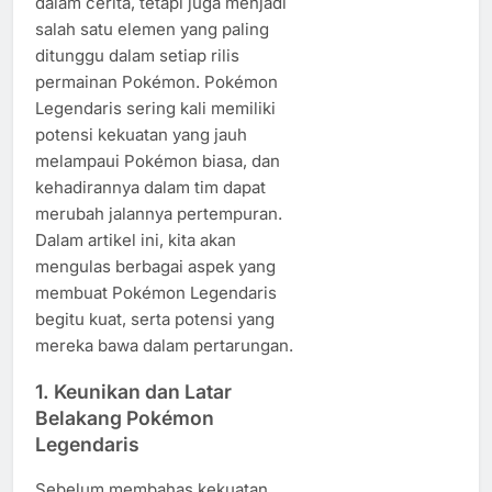
dalam cerita, tetapi juga menjadi
salah satu elemen yang paling
ditunggu dalam setiap rilis
permainan Pokémon. Pokémon
Legendaris sering kali memiliki
potensi kekuatan yang jauh
melampaui Pokémon biasa, dan
kehadirannya dalam tim dapat
merubah jalannya pertempuran.
Dalam artikel ini, kita akan
mengulas berbagai aspek yang
membuat Pokémon Legendaris
begitu kuat, serta potensi yang
mereka bawa dalam pertarungan.
1.
Keunikan dan Latar
Belakang Pokémon
Legendaris
Sebelum membahas kekuatan