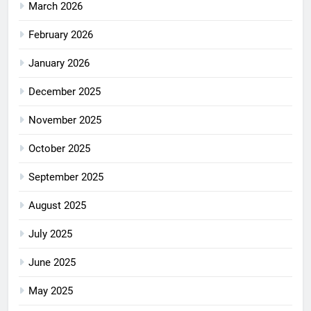
March 2026
February 2026
January 2026
December 2025
November 2025
October 2025
September 2025
August 2025
July 2025
June 2025
May 2025