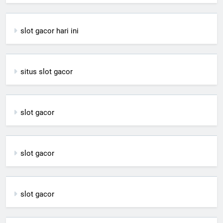
slot gacor hari ini
situs slot gacor
slot gacor
slot gacor
slot gacor