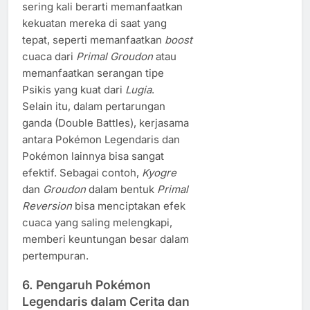
sering kali berarti memanfaatkan
kekuatan mereka di saat yang
tepat, seperti memanfaatkan
boost
cuaca dari
Primal Groudon
atau
memanfaatkan serangan tipe
Psikis yang kuat dari
Lugia
.
Selain itu, dalam pertarungan
ganda (Double Battles), kerjasama
antara Pokémon Legendaris dan
Pokémon lainnya bisa sangat
efektif. Sebagai contoh,
Kyogre
dan
Groudon
dalam bentuk
Primal
Reversion
bisa menciptakan efek
cuaca yang saling melengkapi,
memberi keuntungan besar dalam
pertempuran.
6.
Pengaruh Pokémon
Legendaris dalam Cerita dan