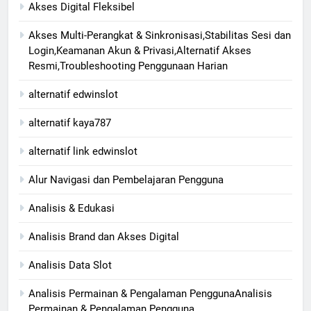
Akses Digital Fleksibel
Akses Multi-Perangkat & Sinkronisasi,Stabilitas Sesi dan
Login,Keamanan Akun & Privasi,Alternatif Akses
Resmi,Troubleshooting Penggunaan Harian
alternatif edwinslot
alternatif kaya787
alternatif link edwinslot
Alur Navigasi dan Pembelajaran Pengguna
Analisis & Edukasi
Analisis Brand dan Akses Digital
Analisis Data Slot
Analisis Permainan & Pengalaman PenggunaAnalisis
Permainan & Pengalaman Pengguna