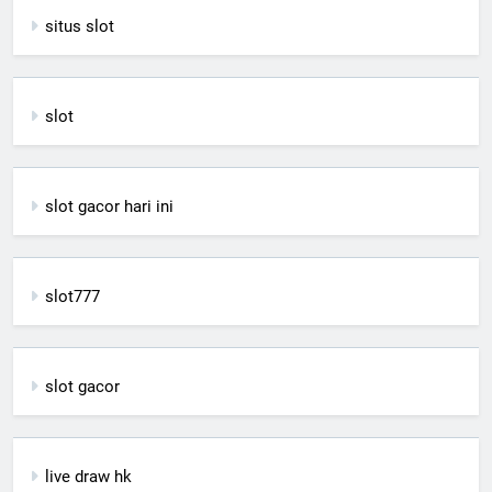
situs slot
slot
slot gacor hari ini
slot777
slot gacor
live draw hk