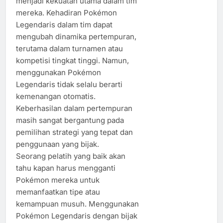
menjadi kekuatan utama dalam tim
mereka. Kehadiran Pokémon
Legendaris dalam tim dapat
mengubah dinamika pertempuran,
terutama dalam turnamen atau
kompetisi tingkat tinggi. Namun,
menggunakan Pokémon
Legendaris tidak selalu berarti
kemenangan otomatis.
Keberhasilan dalam pertempuran
masih sangat bergantung pada
pemilihan strategi yang tepat dan
penggunaan yang bijak.
Seorang pelatih yang baik akan
tahu kapan harus mengganti
Pokémon mereka untuk
memanfaatkan tipe atau
kemampuan musuh. Menggunakan
Pokémon Legendaris dengan bijak