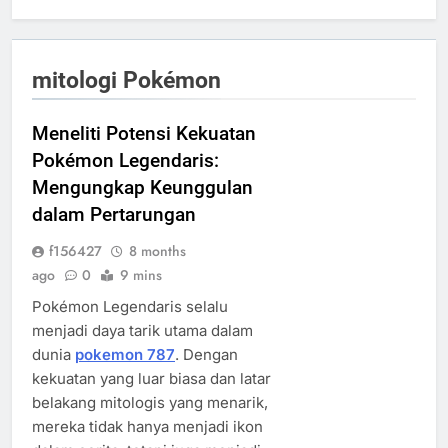
mitologi Pokémon
Meneliti Potensi Kekuatan
Pokémon Legendaris:
Mengungkap Keunggulan
dalam Pertarungan
f156427
8 months
ago
0
9 mins
Pokémon Legendaris selalu
menjadi daya tarik utama dalam
dunia
pokemon 787
. Dengan
kekuatan yang luar biasa dan latar
belakang mitologis yang menarik,
mereka tidak hanya menjadi ikon