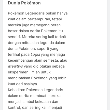
Dunia Pokémon
Pokémon Legendaris bukan hanya
kuat dalam pertempuran, tetapi
mereka juga memegang peran
besar dalam cerita Pokémon itu
sendiri. Mereka sering kali terkait
dengan mitos dan legenda dalam
dunia Pokémon, seperti yang
terlihat pada
Lugia
yang menjaga
keseimbangan alam semesta, atau
Mewtwo
yang diciptakan sebagai
eksperimen ilmiah untuk
menciptakan Pokémon yang lebih
kuat dari asalnya.
Kehadiran Pokémon Legendaris
dalam cerita membuat mereka
menjadi simbol kekuatan dan
kontrol, dan sering kali menjadi