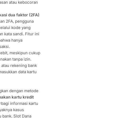
etasan atau kebocoran
kasi dua faktor (2FA)
an 2FA, pengguna
elalui kode yang
kata sandi. Fitur ini
bahwa hanya
aksi.
 debit, meskipun cukup
unakan tanpa izin.
u atau rekening bank
masukkan data kartu
ingkan dengan metode
akan kartu kredit
bagi informasi kartu
yaknya kasus
u bank. Slot Dana