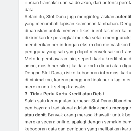
rincian transaksi dan saldo akun, dari potensi per
data.
Selain itu, Slot Dana juga mengintegrasikan
autenti
yang menambah lapisan keamanan tambahan. Deng
diharuskan untuk memverifikasi identitas mereka m
dikirimkan ke perangkat mereka selain menggunakan 
memberikan perlindungan ekstra dan memastikan 
pengguna yang sah yang dapat menyelesaikan trans
Metode pembayaran lain, seperti kartu kredit atau
aman, masih berisiko jika data kartu dicuri atau dig
Dengan Slot Dana, risiko kebocoran informasi kart
diminimalkan, karena pengguna tidak perlu lagi me
mereka untuk setiap transaksi.
3. Tidak Perlu Kartu Kredit atau Debit
Salah satu keunggulan terbesar Slot Dana diband
pembayaran tradisional adalah
tidak perlu menggun
atau debit
. Banyak orang merasa khawatir untuk ber
mereka secara online, apalagi dengan semakin ban
kebocoran data dan penipuan yang melibatkan kart