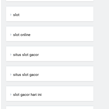
slot
slot online
situs slot gacor
situs slot gacor
slot gacor hari ini