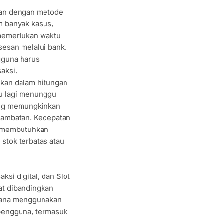
kan dengan metode
m banyak kasus,
 memerlukan waktu
sesan melalui bank.
gguna harus
aksi.
ikan dalam hitungan
rlu lagi menunggu
yang memungkinkan
hambatan. Kecepatan
ng membutuhkan
stok terbatas atau
ksi digital, dan Slot
at dibandingkan
Dana menggunakan
pengguna, termasuk