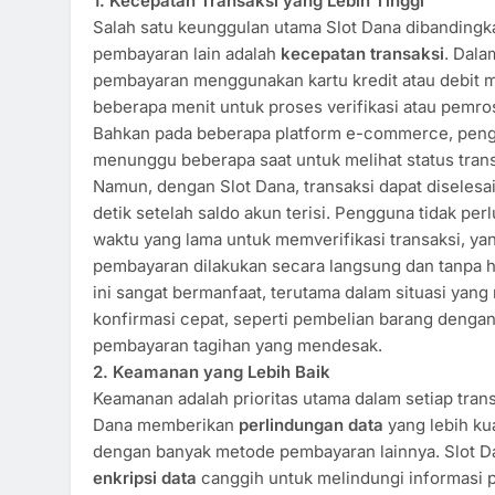
1. Kecepatan Transaksi yang Lebih Tinggi
Salah satu keunggulan utama Slot Dana dibanding
pembayaran lain adalah
kecepatan transaksi
. Dala
pembayaran menggunakan kartu kredit atau debit
beberapa menit untuk proses verifikasi atau pemro
Bahkan pada beberapa platform e-commerce, pen
menunggu beberapa saat untuk melihat status trans
Namun, dengan Slot Dana, transaksi dapat diselesa
detik setelah saldo akun terisi. Pengguna tidak pe
waktu yang lama untuk memverifikasi transaksi, 
pembayaran dilakukan secara langsung dan tanpa 
ini sangat bermanfaat, terutama dalam situasi ya
konfirmasi cepat, seperti pembelian barang dengan 
pembayaran tagihan yang mendesak.
2. Keamanan yang Lebih Baik
Keamanan adalah prioritas utama dalam setiap transa
Dana memberikan
perlindungan data
yang lebih ku
dengan banyak metode pembayaran lainnya. Slot 
enkripsi data
canggih untuk melindungi informasi 