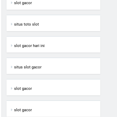
slot gacor
situs toto slot
slot gacor hari ini
situs slot gacor
slot gacor
slot gacor