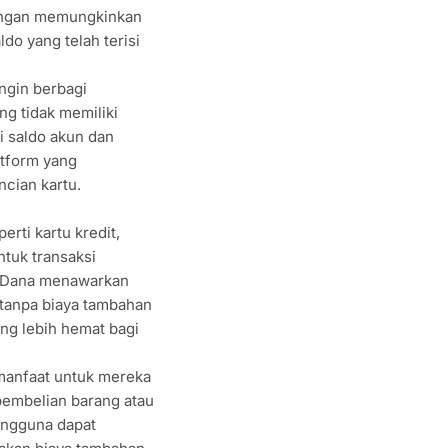
dengan memungkinkan
o yang telah terisi
ngin berbagi
ng tidak memiliki
i saldo akun dan
atform yang
cian kartu.
rti kartu kredit,
ntuk transaksi
ot Dana menawarkan
 tanpa biaya tambahan
ng lebih hemat bagi
rmanfaat untuk mereka
pembelian barang atau
engguna dapat