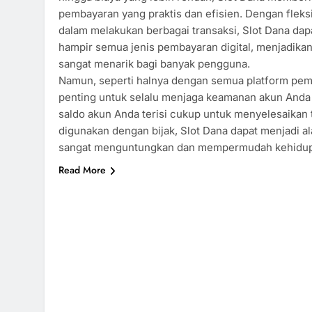
pembayaran yang praktis dan efisien. Dengan fleksib
dalam melakukan berbagai transaksi, Slot Dana dap
hampir semua jenis pembayaran digital, menjadikan
sangat menarik bagi banyak pengguna.
Namun, seperti halnya dengan semua platform pemb
penting untuk selalu menjaga keamanan akun And
saldo akun Anda terisi cukup untuk menyelesaikan t
digunakan dengan bijak, Slot Dana dapat menjadi a
sangat menguntungkan dan mempermudah kehidupa
Read More