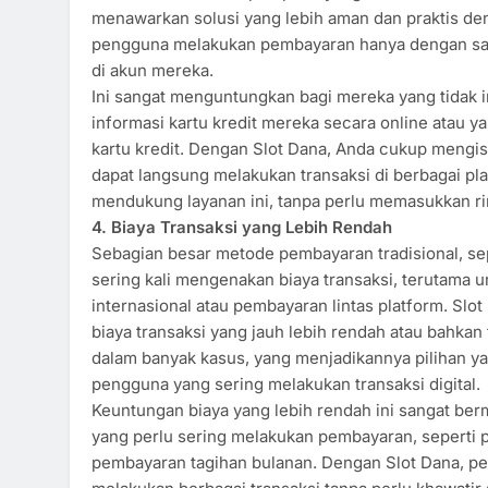
menawarkan solusi yang lebih aman dan praktis 
pengguna melakukan pembayaran hanya dengan sald
di akun mereka.
Ini sangat menguntungkan bagi mereka yang tidak i
informasi kartu kredit mereka secara online atau ya
kartu kredit. Dengan Slot Dana, Anda cukup mengis
dapat langsung melakukan transaksi di berbagai pl
mendukung layanan ini, tanpa perlu memasukkan rin
4. Biaya Transaksi yang Lebih Rendah
Sebagian besar metode pembayaran tradisional, sepe
sering kali mengenakan biaya transaksi, terutama u
internasional atau pembayaran lintas platform. Sl
biaya transaksi yang jauh lebih rendah atau bahkan
dalam banyak kasus, yang menjadikannya pilihan ya
pengguna yang sering melakukan transaksi digital.
Keuntungan biaya yang lebih rendah ini sangat be
yang perlu sering melakukan pembayaran, seperti 
pembayaran tagihan bulanan. Dengan Slot Dana, p