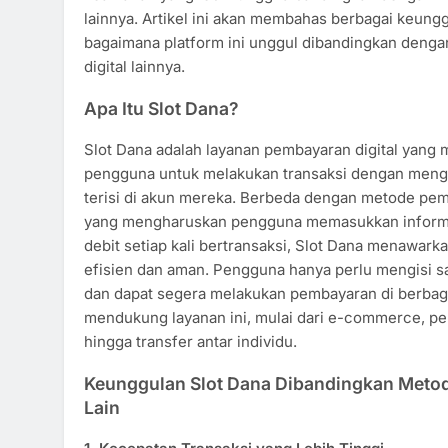
lainnya. Artikel ini akan membahas berbagai keung
bagaimana platform ini unggul dibandingkan deng
digital lainnya.
Apa Itu Slot Dana?
Slot Dana adalah layanan pembayaran digital yan
pengguna untuk melakukan transaksi dengan meng
terisi di akun mereka. Berbeda dengan metode pem
yang mengharuskan pengguna memasukkan informas
debit setiap kali bertransaksi, Slot Dana menawarka
efisien dan aman. Pengguna hanya perlu mengisi s
dan dapat segera melakukan pembayaran di berbag
mendukung layanan ini, mulai dari e-commerce, pe
hingga transfer antar individu.
Keunggulan Slot Dana Dibandingkan Meto
Lain