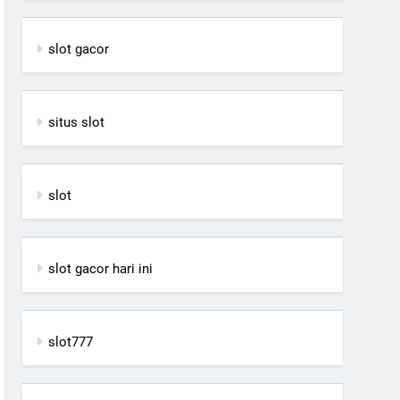
slot gacor
situs slot
slot
slot gacor hari ini
slot777