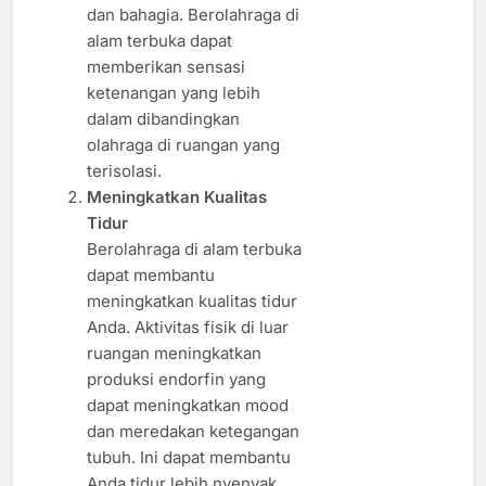
dan bahagia. Berolahraga di
alam terbuka dapat
memberikan sensasi
ketenangan yang lebih
dalam dibandingkan
olahraga di ruangan yang
terisolasi.
Meningkatkan Kualitas
Tidur
Berolahraga di alam terbuka
dapat membantu
meningkatkan kualitas tidur
Anda. Aktivitas fisik di luar
ruangan meningkatkan
produksi endorfin yang
dapat meningkatkan mood
dan meredakan ketegangan
tubuh. Ini dapat membantu
Anda tidur lebih nyenyak