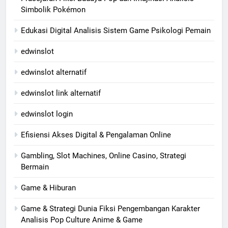
Simbolik Pokémon
Edukasi Digital Analisis Sistem Game Psikologi Pemain
edwinslot
edwinslot alternatif
edwinslot link alternatif
edwinslot login
Efisiensi Akses Digital & Pengalaman Online
Gambling, Slot Machines, Online Casino, Strategi
Bermain
Game & Hiburan
Game & Strategi Dunia Fiksi Pengembangan Karakter
Analisis Pop Culture Anime & Game