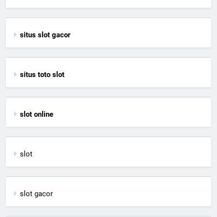
situs slot gacor
situs toto slot
slot online
slot
slot gacor