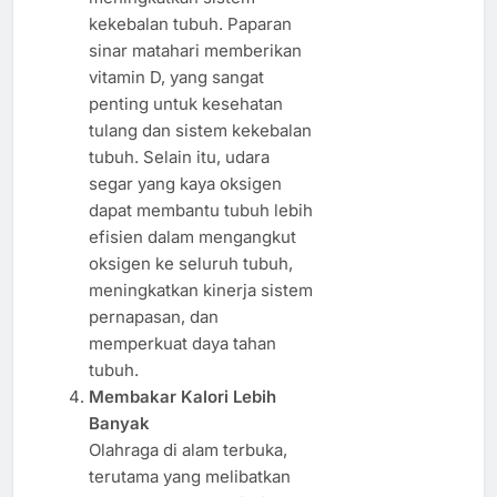
kekebalan tubuh. Paparan
sinar matahari memberikan
vitamin D, yang sangat
penting untuk kesehatan
tulang dan sistem kekebalan
tubuh. Selain itu, udara
segar yang kaya oksigen
dapat membantu tubuh lebih
efisien dalam mengangkut
oksigen ke seluruh tubuh,
meningkatkan kinerja sistem
pernapasan, dan
memperkuat daya tahan
tubuh.
Membakar Kalori Lebih
Banyak
Olahraga di alam terbuka,
terutama yang melibatkan