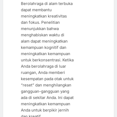
Berolahraga di alam terbuka
dapat membantu
meningkatkan kreativitas
dan fokus. Penelitian
menunjukkan bahwa
menghabiskan waktu di
alam dapat meningkatkan
kemampuan kognitif dan
meningkatkan kemampuan
untuk berkonsentrasi. Ketika
Anda berolahraga di luar
ruangan, Anda memberi
kesempatan pada otak untuk
“reset” dan menghilangkan
gangguan-gangguan yang
ada di sekitar Anda. Ini dapat
meningkatkan kemampuan
Anda untuk berpikir jernih
dan kreatif.