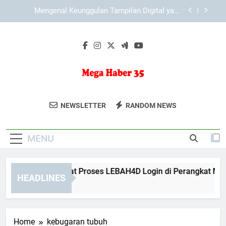
Skip
Mengenal Keunggulan Tampilan Digital yang
to
Digunakan LEBAH4D
content
Mengenal Keunggulan Tampilan Digital yang
Digunakan KAYA787
Cara Mempercepat Proses LEBAH4D Login di
Perangkat Mobile secara Aman dan Efisien
Mengenal Keunggulan Tampilan Digital yang
Digunakan EDWINSLOT
Mega Haber 35
Dapatkan Berita Terbaru Dari Seluruh
Mengenal Keunggulan Tampilan Digital yang
NEWSLETTER
RANDOM NEWS
Digunakan LEBAH4D
Dunia Di Mega Haber 35. Informasi
Mengenal Keunggulan Tampilan Digital yang
Terkini Untuk Anda.
Digunakan KAYA787
MENU
ra Mempercepat Proses LEBAH4D Login di Perangkat Mobile 
HEADLINES
Week Ago
Home
kebugaran tubuh