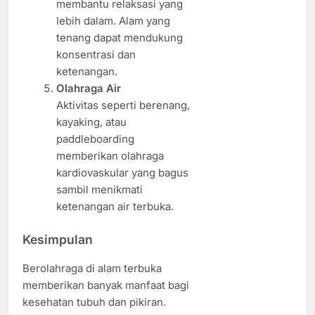
membantu relaksasi yang
lebih dalam. Alam yang
tenang dapat mendukung
konsentrasi dan
ketenangan.
Olahraga Air
Aktivitas seperti berenang,
kayaking, atau
paddleboarding
memberikan olahraga
kardiovaskular yang bagus
sambil menikmati
ketenangan air terbuka.
Kesimpulan
Berolahraga di alam terbuka
memberikan banyak manfaat bagi
kesehatan tubuh dan pikiran.