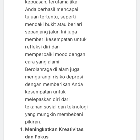
kepuasan, terutama jika
Anda berhasil mencapai
tujuan tertentu, seperti
mendaki bukit atau berlari
sepanjang jalur. Ini juga
memberi kesempatan untuk
refleksi diri dan
memperbaiki mood dengan
cara yang alami.
Berolahraga di alam juga
mengurangi risiko depresi
dengan memberikan Anda
kesempatan untuk
melepaskan diri dari
tekanan sosial dan teknologi
yang mungkin membebani
pikiran.
Meningkatkan Kreativitas
dan Fokus