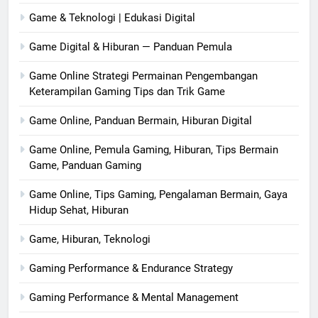
Game & Teknologi | Edukasi Digital
Game Digital & Hiburan — Panduan Pemula
Game Online Strategi Permainan Pengembangan
Keterampilan Gaming Tips dan Trik Game
Game Online, Panduan Bermain, Hiburan Digital
Game Online, Pemula Gaming, Hiburan, Tips Bermain
Game, Panduan Gaming
Game Online, Tips Gaming, Pengalaman Bermain, Gaya
Hidup Sehat, Hiburan
Game, Hiburan, Teknologi
Gaming Performance & Endurance Strategy
Gaming Performance & Mental Management