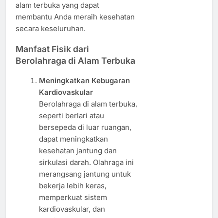
alam terbuka yang dapat
membantu Anda meraih kesehatan
secara keseluruhan.
Manfaat Fisik dari
Berolahraga di Alam Terbuka
Meningkatkan Kebugaran
Kardiovaskular
Berolahraga di alam terbuka,
seperti berlari atau
bersepeda di luar ruangan,
dapat meningkatkan
kesehatan jantung dan
sirkulasi darah. Olahraga ini
merangsang jantung untuk
bekerja lebih keras,
memperkuat sistem
kardiovaskular, dan