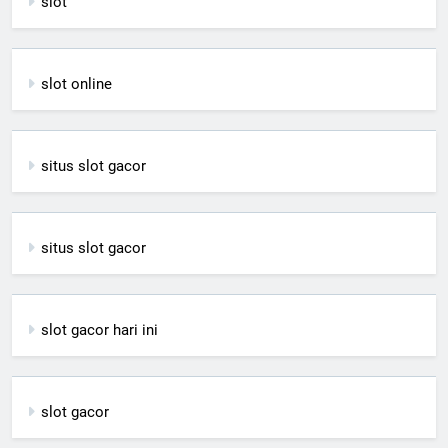
slot
slot online
situs slot gacor
situs slot gacor
slot gacor hari ini
slot gacor