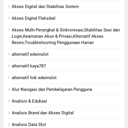
Akses Digital dan Stabilitas Sistem
Akses Digital Fleksibel
Akses Multi-Perangkat & Sinkronisasi,Stabilitas Sesi dan
Login,Keamanan Akun & Privasi,Alternatif Akses
Resmi,Troubleshooting Penggunaan Harian
alternatif edwinslot
alternatif kaya787
alternatif link edwinslot
Alur Navigasi dan Pembelajaran Pengguna
Analisis & Edukasi
Analisis Brand dan Akses Digital
Analisis Data Slot