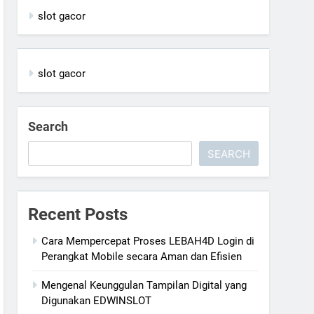
slot gacor
slot gacor
Search
SEARCH
Recent Posts
Cara Mempercepat Proses LEBAH4D Login di
Perangkat Mobile secara Aman dan Efisien
Mengenal Keunggulan Tampilan Digital yang
Digunakan EDWINSLOT