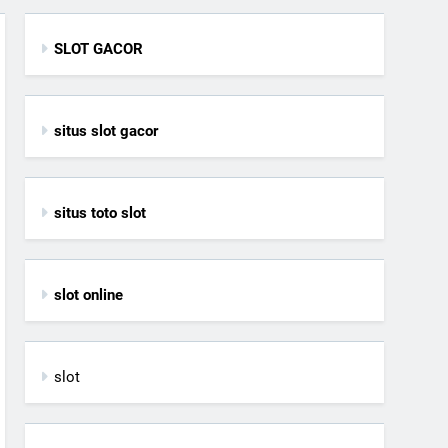
SLOT GACOR
situs slot gacor
situs toto slot
slot online
slot