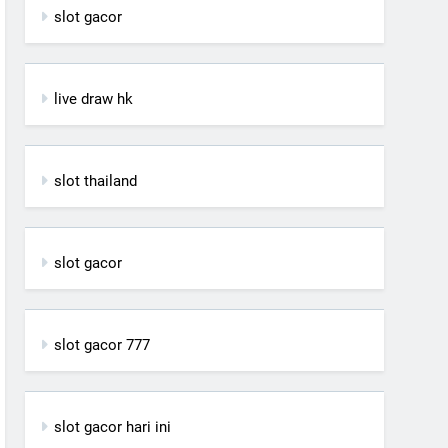
slot gacor
live draw hk
slot thailand
slot gacor
slot gacor 777
slot gacor hari ini