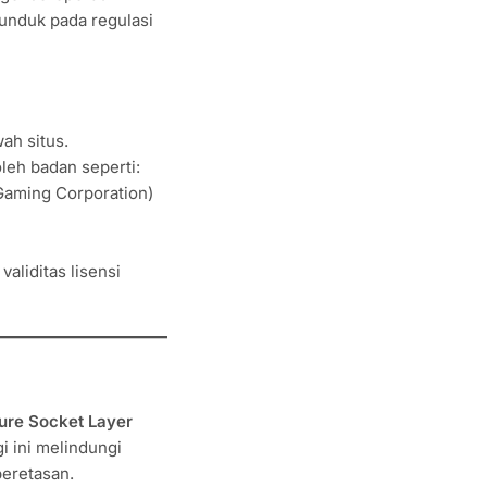
tunduk pada regulasi
wah situs.
leh badan seperti:
Gaming Corporation)
aliditas lisensi
ure Socket Layer
 ini melindungi
peretasan.