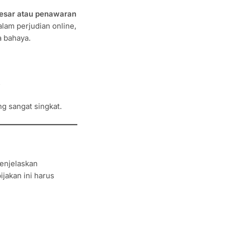
esar atau penawaran
alam perjudian online,
a bahaya.
.
g sangat singkat.
enjelaskan
jakan ini harus