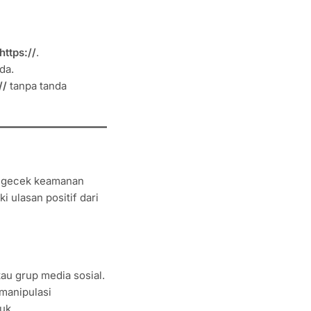
https://
.
da.
//
tanpa tanda
engecek keamanan
i ulasan positif dari
tau grup media sosial.
manipulasi
uk.