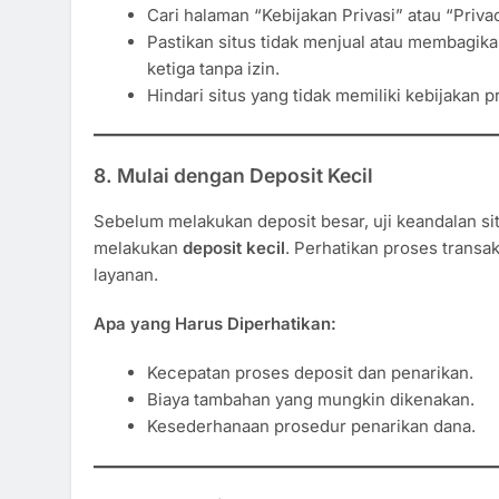
Cari halaman “Kebijakan Privasi” atau “Privac
Pastikan situs tidak menjual atau membagika
ketiga tanpa izin.
Hindari situs yang tidak memiliki kebijakan pr
8. Mulai dengan Deposit Kecil
Sebelum melakukan deposit besar, uji keandalan s
melakukan
deposit kecil
. Perhatikan proses transa
layanan.
Apa yang Harus Diperhatikan:
Kecepatan proses deposit dan penarikan.
Biaya tambahan yang mungkin dikenakan.
Kesederhanaan prosedur penarikan dana.