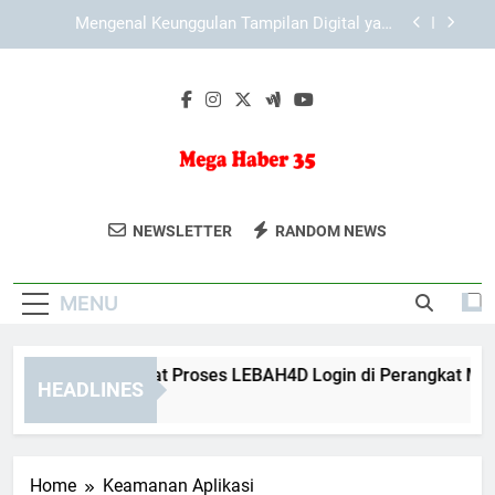
Skip
Mengenal Keunggulan Tampilan Digital yang
to
Digunakan LEBAH4D
content
Mengenal Keunggulan Tampilan Digital yang
Digunakan KAYA787
Cara Mempercepat Proses LEBAH4D Login di
Perangkat Mobile secara Aman dan Efisien
Mengenal Keunggulan Tampilan Digital yang
Digunakan EDWINSLOT
Mega Haber 35
Dapatkan Berita Terbaru Dari Seluruh
Mengenal Keunggulan Tampilan Digital yang
NEWSLETTER
RANDOM NEWS
Digunakan LEBAH4D
Dunia Di Mega Haber 35. Informasi
Mengenal Keunggulan Tampilan Digital yang
Terkini Untuk Anda.
Digunakan KAYA787
MENU
ra Mempercepat Proses LEBAH4D Login di Perangkat Mobile 
HEADLINES
Weeks Ago
Home
Keamanan Aplikasi