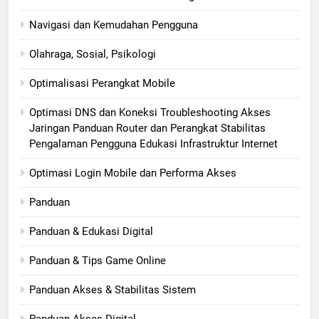
Navigasi dan Kemudahan Pengguna
Olahraga, Sosial, Psikologi
Optimalisasi Perangkat Mobile
Optimasi DNS dan Koneksi Troubleshooting Akses
Jaringan Panduan Router dan Perangkat Stabilitas
Pengalaman Pengguna Edukasi Infrastruktur Internet
Optimasi Login Mobile dan Performa Akses
Panduan
Panduan & Edukasi Digital
Panduan & Tips Game Online
Panduan Akses & Stabilitas Sistem
Panduan Akses Digital