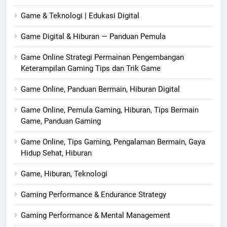
Game & Teknologi | Edukasi Digital
Game Digital & Hiburan — Panduan Pemula
Game Online Strategi Permainan Pengembangan
Keterampilan Gaming Tips dan Trik Game
Game Online, Panduan Bermain, Hiburan Digital
Game Online, Pemula Gaming, Hiburan, Tips Bermain
Game, Panduan Gaming
Game Online, Tips Gaming, Pengalaman Bermain, Gaya
Hidup Sehat, Hiburan
Game, Hiburan, Teknologi
Gaming Performance & Endurance Strategy
Gaming Performance & Mental Management