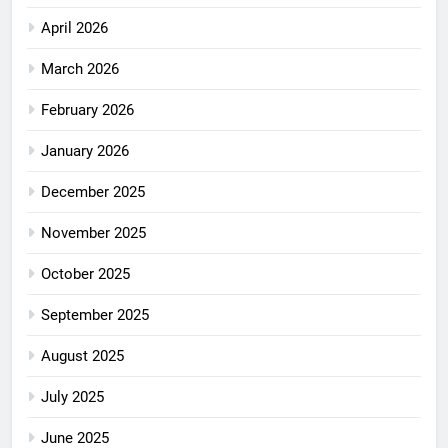
April 2026
March 2026
February 2026
January 2026
December 2025
November 2025
October 2025
September 2025
August 2025
July 2025
June 2025