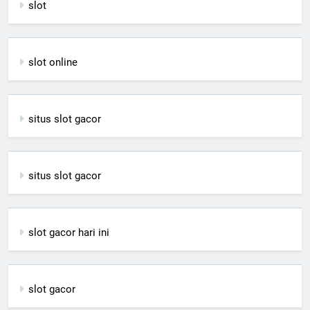
slot
slot online
situs slot gacor
situs slot gacor
slot gacor hari ini
slot gacor