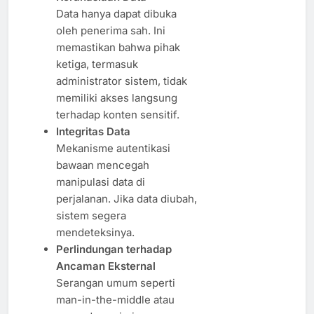
Data hanya dapat dibuka
oleh penerima sah. Ini
memastikan bahwa pihak
ketiga, termasuk
administrator sistem, tidak
memiliki akses langsung
terhadap konten sensitif.
Integritas Data
Mekanisme autentikasi
bawaan mencegah
manipulasi data di
perjalanan. Jika data diubah,
sistem segera
mendeteksinya.
Perlindungan terhadap
Ancaman Eksternal
Serangan umum seperti
man-in-the-middle atau