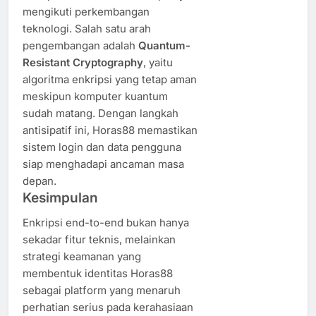
mengikuti perkembangan
teknologi. Salah satu arah
pengembangan adalah
Quantum-
Resistant Cryptography
, yaitu
algoritma enkripsi yang tetap aman
meskipun komputer kuantum
sudah matang. Dengan langkah
antisipatif ini, Horas88 memastikan
sistem login dan data pengguna
siap menghadapi ancaman masa
depan.
Kesimpulan
Enkripsi end-to-end bukan hanya
sekadar fitur teknis, melainkan
strategi keamanan yang
membentuk identitas Horas88
sebagai platform yang menaruh
perhatian serius pada kerahasiaan