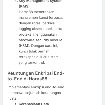
Key Management System
(KMS)
Horas88 menerapkan
manajemen kunci terpusat
dengan rotasi berkala,
logging akses kunci, serta
proteksi menggunakan
hardware security module
(HSM). Dengan cara ini,
kunci tidak pernah
terekspos di luar sistem
yang terkontrol.
Keuntungan Enkripsi End-
to-End di Horas88
Implementasi enkripsi end-to-end
membawa sejumlah keuntungan
nyata:
Kerahasiaan Data