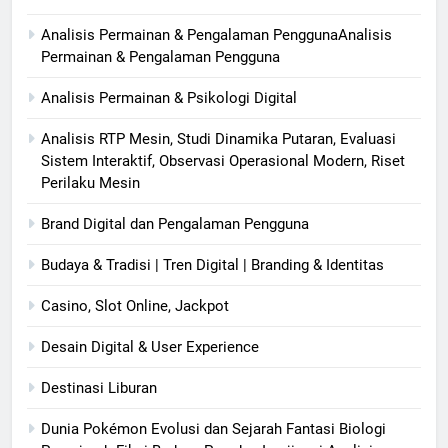
Analisis Permainan & Pengalaman PenggunaAnalisis
Permainan & Pengalaman Pengguna
Analisis Permainan & Psikologi Digital
Analisis RTP Mesin, Studi Dinamika Putaran, Evaluasi
Sistem Interaktif, Observasi Operasional Modern, Riset
Perilaku Mesin
Brand Digital dan Pengalaman Pengguna
Budaya & Tradisi | Tren Digital | Branding & Identitas
Casino, Slot Online, Jackpot
Desain Digital & User Experience
Destinasi Liburan
Dunia Pokémon Evolusi dan Sejarah Fantasi Biologi