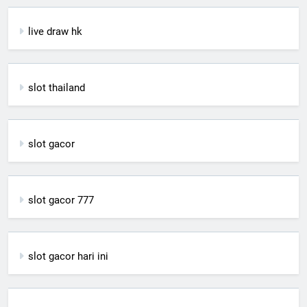
live draw hk
slot thailand
slot gacor
slot gacor 777
slot gacor hari ini