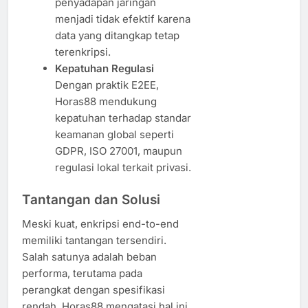
penyadapan jaringan
menjadi tidak efektif karena
data yang ditangkap tetap
terenkripsi.
Kepatuhan Regulasi
Dengan praktik E2EE,
Horas88 mendukung
kepatuhan terhadap standar
keamanan global seperti
GDPR, ISO 27001, maupun
regulasi lokal terkait privasi.
Tantangan dan Solusi
Meski kuat, enkripsi end-to-end
memiliki tantangan tersendiri.
Salah satunya adalah beban
performa, terutama pada
perangkat dengan spesifikasi
rendah. Horas88 mengatasi hal ini