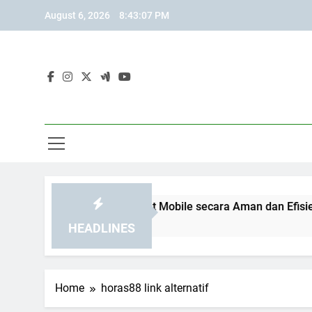
Skip
August 6, 2026
8:43:08 PM
to
content
Meg
Dapatkan B
 Login di Perangkat Mobile secara Aman dan Efisien
HEADLINES
Home
horas88 link alternatif