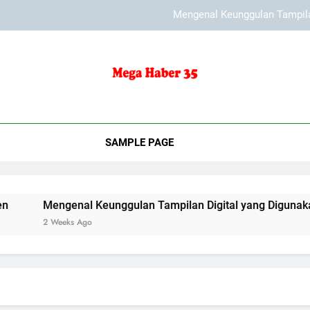
Mengenal Keunggulan Tampil
Mengenal Keunggulan Tamp
Mengenal Keunggulan Tam
a Haber 35
Cara Mempercepat Proses LEBAH4D Login di Peran
erita Terbaru Dari Seluruh Dunia Di Mega Haber 35. Informasi 
Mengenal Keunggulan Tampil
SAMPLE PAGE
Mengenal Keunggulan Tamp
Mengenal Keunggulan Tam
Mengenal Keunggulan Tampilan Digital yang Digunakan EDW
2 Weeks Ago