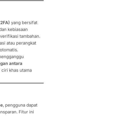
(2FA)
yang bersifat
 dan kebiasaan
verifikasi tambahan.
kasi atau perangkat
otomatis.
mengganggu
gan antara
 ciri khas utama
me
, pengguna dapat
sparan. Fitur ini