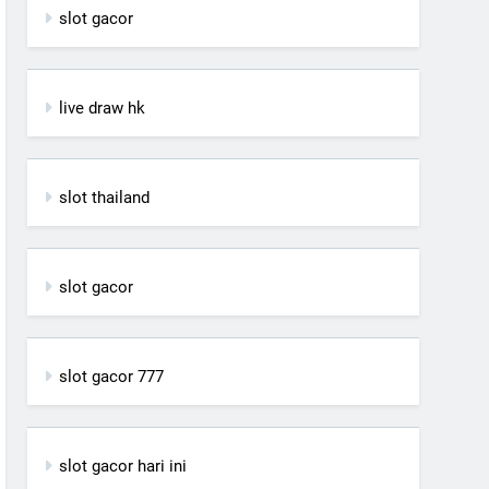
slot gacor
live draw hk
slot thailand
slot gacor
slot gacor 777
slot gacor hari ini