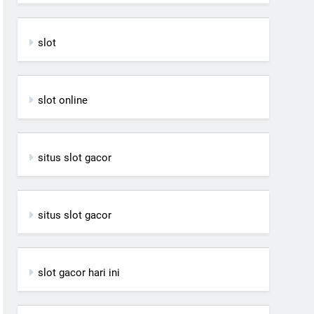
slot
slot online
situs slot gacor
situs slot gacor
slot gacor hari ini