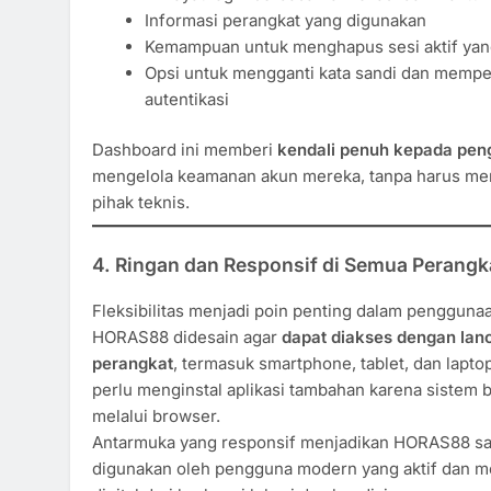
Informasi perangkat yang digunakan
Kemampuan untuk menghapus sesi aktif yang 
Opsi untuk mengganti kata sandi dan mempe
autentikasi
Dashboard ini memberi
kendali penuh kepada pe
mengelola keamanan akun mereka, tanpa harus me
pihak teknis.
4. Ringan dan Responsif di Semua Perangk
Fleksibilitas menjadi poin penting dalam penggunaan
HORAS88 didesain agar
dapat diakses dengan lanc
perangkat
, termasuk smartphone, tablet, dan lapto
perlu menginstal aplikasi tambahan karena sistem 
melalui browser.
Antarmuka yang responsif menjadikan HORAS88 s
digunakan oleh pengguna modern yang aktif dan 