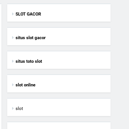
SLOT GACOR
situs slot gacor
situs toto slot
slot online
slot