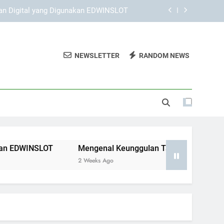
an Digital yang Digunakan EDWINSLOT
ilan Digital yang Digunakan LEBAH4D
pilan Digital yang Digunakan KAYA787
NEWSLETTER
RANDOM NEWS
gkat Mobile secara Aman dan Efisien
Terkini Untuk Anda.
an Digital yang Digunakan EDWINSLOT
ilan Digital yang Digunakan LEBAH4D
pilan Digital yang Digunakan KAYA787
INSLOT
Mengenal Keunggulan Tampilan Digital yang Di
2 Weeks Ago