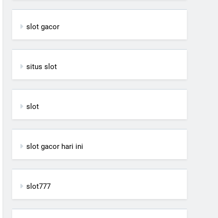
slot gacor
situs slot
slot
slot gacor hari ini
slot777