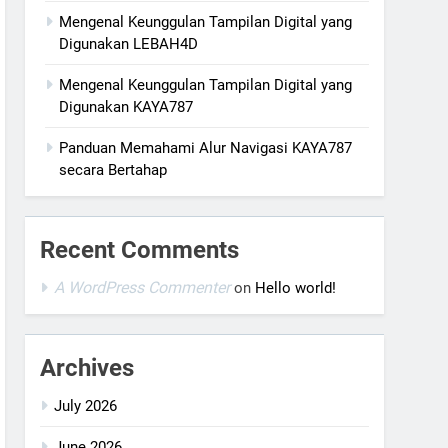
Mengenal Keunggulan Tampilan Digital yang
Digunakan LEBAH4D
Mengenal Keunggulan Tampilan Digital yang
Digunakan KAYA787
Panduan Memahami Alur Navigasi KAYA787
secara Bertahap
Recent Comments
A WordPress Commenter
on
Hello world!
Archives
July 2026
June 2026