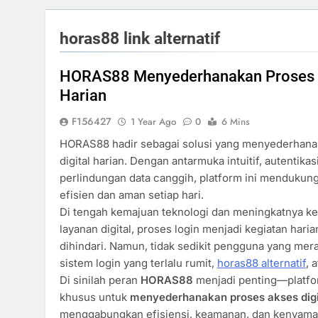
horas88 link alternatif
HORAS88 Menyederhanakan Proses A
Harian
F156427
1 Year Ago
0
6 Mins
HORAS88 hadir sebagai solusi yang menyederhana
digital harian. Dengan antarmuka intuitif, autentikas
perlindungan data canggih, platform ini mendukung 
efisien dan aman setiap hari.
Di tengah kemajuan teknologi dan meningkatnya k
layanan digital, proses login menjadi kegiatan haria
dihindari. Namun, tidak sedikit pengguna yang mer
sistem login yang terlalu rumit,
horas88 alternatif
, 
Di sinilah peran
HORAS88
menjadi penting—platfor
khusus untuk
menyederhanakan proses akses digit
menggabungkan efisiensi, keamanan, dan kenyama