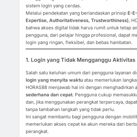
sistem login yang cerdas.
Melalui pendekatan yang berlandaskan prinsip
E-E-
Expertise, Authoritativeness, Trustworthiness)
, H
bahwa akses digital tidak harus rumit untuk tetap a
pengguna, dari pelajar hingga profesional, dapat 
login yang ringan, fleksibel, dan bebas hambatan.
1. Login yang Tidak Mengganggu Aktivitas
Salah satu keluhan umum dari pengguna layanan di
login yang menyita waktu
atau memerlukan langka
HORAS88 menjawab hal ini dengan menghadirkan
sederhana dan cepat
. Pengguna cukup memasukka
dan, jika menggunakan perangkat terpercaya, dapa
tanpa tambahan langkah yang tidak perlu.
Ini sangat membantu bagi pengguna dengan mobilita
memerlukan akses cepat ke akun mereka dari berb
perangkat.