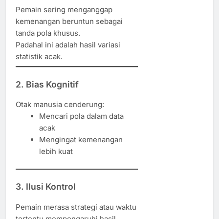
Pemain sering menganggap
kemenangan beruntun sebagai
tanda pola khusus.
Padahal ini adalah hasil variasi
statistik acak.
2. Bias Kognitif
Otak manusia cenderung:
Mencari pola dalam data
acak
Mengingat kemenangan
lebih kuat
3. Ilusi Kontrol
Pemain merasa strategi atau waktu
tertentu mempengaruhi hasil,