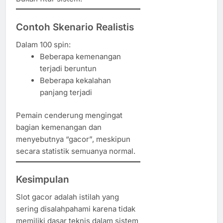
Contoh Skenario Realistis
Dalam 100 spin:
Beberapa kemenangan
terjadi beruntun
Beberapa kekalahan
panjang terjadi
Pemain cenderung mengingat
bagian kemenangan dan
menyebutnya “gacor”, meskipun
secara statistik semuanya normal.
Kesimpulan
Slot gacor adalah istilah yang
sering disalahpahami karena tidak
memiliki dasar teknis dalam sistem