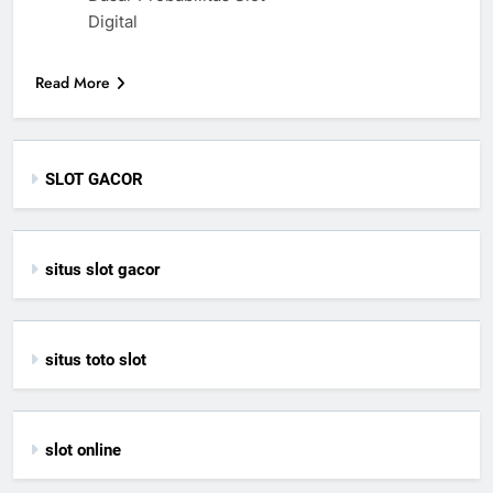
Digital
Read More
SLOT GACOR
situs slot gacor
situs toto slot
slot online