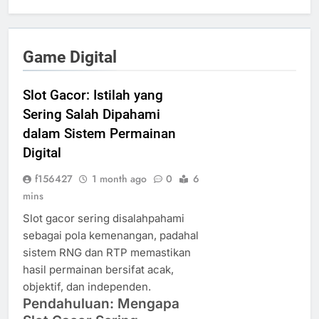
Game Digital
Slot Gacor: Istilah yang
Sering Salah Dipahami
dalam Sistem Permainan
Digital
f156427
1 month ago
0
6
mins
Slot gacor sering disalahpahami
sebagai pola kemenangan, padahal
sistem RNG dan RTP memastikan
hasil permainan bersifat acak,
objektif, dan independen.
Pendahuluan: Mengapa