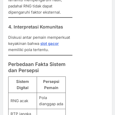
padahal RNG tidak dapat
dipengaruhi faktor eksternal.
4. Interpretasi Komunitas
Diskusi antar pemain memperkuat
keyakinan bahwa
slot gacor
memiliki pola tertentu.
Perbedaan Fakta Sistem
dan Persepsi
Sistem
Persepsi
Digital
Pemain
Pola
RNG acak
dianggap ada
RTP jangka