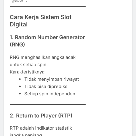
Cara Kerja Sistem Slot
Digital
1. Random Number Generator
(RNG)
RNG menghasilkan angka acak
untuk setiap spin.
Karakteristiknya:
Tidak menyimpan riwayat
Tidak bisa diprediksi
Setiap spin independen
2. Return to Player (RTP)
RTP adalah indikator statistik
jangka panjang.