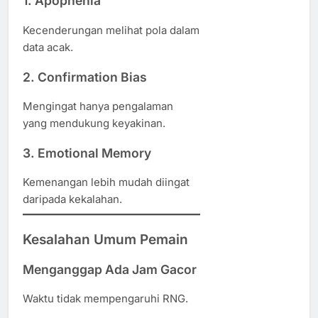
1. Apophenia
Kecenderungan melihat pola dalam
data acak.
2. Confirmation Bias
Mengingat hanya pengalaman
yang mendukung keyakinan.
3. Emotional Memory
Kemenangan lebih mudah diingat
daripada kekalahan.
Kesalahan Umum Pemain
Menganggap Ada Jam Gacor
Waktu tidak mempengaruhi RNG.