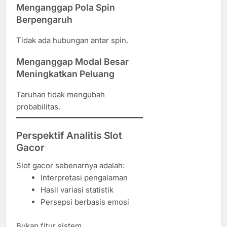
Menganggap Pola Spin
Berpengaruh
Tidak ada hubungan antar spin.
Menganggap Modal Besar
Meningkatkan Peluang
Taruhan tidak mengubah
probabilitas.
Perspektif Analitis Slot
Gacor
Slot gacor sebenarnya adalah:
Interpretasi pengalaman
Hasil variasi statistik
Persepsi berbasis emosi
Bukan fitur sistem.