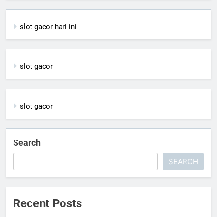
slot gacor hari ini
slot gacor
slot gacor
Search
SEARCH
Recent Posts