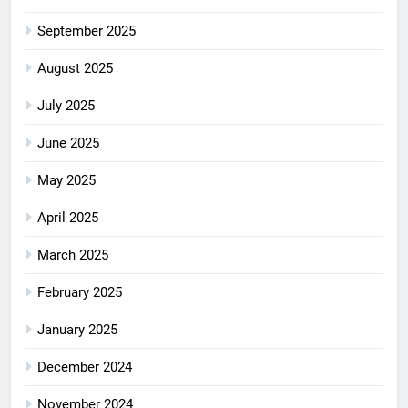
September 2025
August 2025
July 2025
June 2025
May 2025
April 2025
March 2025
February 2025
January 2025
December 2024
November 2024