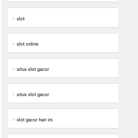
slot
slot online
situs slot gacor
situs slot gacor
slot gacor hari ini