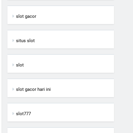
slot gacor
situs slot
slot
slot gacor hari ini
slot777