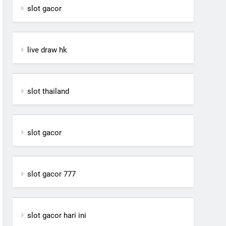
slot gacor
live draw hk
slot thailand
slot gacor
slot gacor 777
slot gacor hari ini