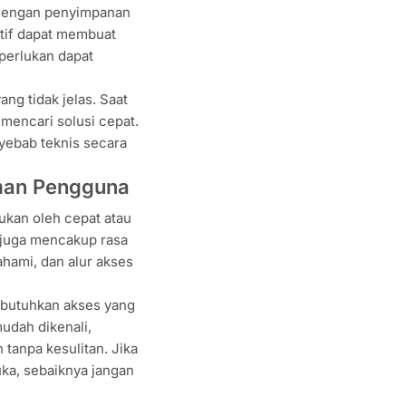
 dengan penyimpanan
ktif dapat membuat
iperlukan dapat
ng tidak jelas. Saat
mencari solusi cepat.
yebab teknis secara
aman Pengguna
ukan oleh cepat atau
 juga mencakup rasa
ahami, dan alur akses
mbutuhkan akses yang
mudah dikenali,
 tanpa kesulitan. Jika
ka, sebaiknya jangan