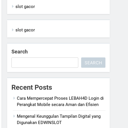
slot gacor
slot gacor
Search
SEARCH
Recent Posts
Cara Mempercepat Proses LEBAH4D Login di
Perangkat Mobile secara Aman dan Efisien
Mengenal Keunggulan Tampilan Digital yang
Digunakan EDWINSLOT