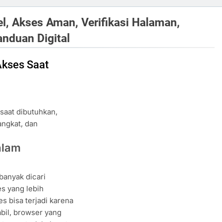
el, Akses Aman, Verifikasi Halaman,
nduan Digital
Akses Saat
 saat dibutuhkan,
angkat, dan
alam
 banyak dicari
s yang lebih
es bisa terjadi karena
tabil, browser yang