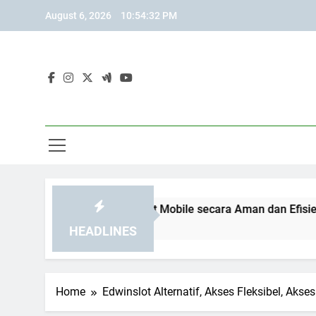
Skip
August 6, 2026
10:54:33 PM
to
content
Meg
Dapatkan B
gin di Perangkat Mobile secara Aman dan Efisien
Men
2 We
HEADLINES
Home
Edwinslot Alternatif, Akses Fleksibel, Aks