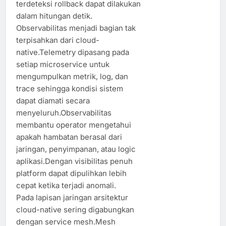
terdeteksi rollback dapat dilakukan
dalam hitungan detik.
Observabilitas menjadi bagian tak
terpisahkan dari cloud-
native.Telemetry dipasang pada
setiap microservice untuk
mengumpulkan metrik, log, dan
trace sehingga kondisi sistem
dapat diamati secara
menyeluruh.Observabilitas
membantu operator mengetahui
apakah hambatan berasal dari
jaringan, penyimpanan, atau logic
aplikasi.Dengan visibilitas penuh
platform dapat dipulihkan lebih
cepat ketika terjadi anomali.
Pada lapisan jaringan arsitektur
cloud-native sering digabungkan
dengan service mesh.Mesh