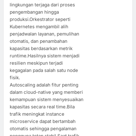
lingkungan terjaga dari proses
pengembangan hingga
produksi.Orkestrator seperti
Kubernetes mengambil alih
penjadwalan layanan, pemulihan
otomatis, dan penambahan
kapasitas berdasarkan metrik
runtime.Hasilnya sistem menjadi
resilien meskipun terjadi
kegagalan pada salah satu node
fisik.
Autoscaling adalah fitur penting
dalam cloud-native yang memberi
kemampuan sistem menyesuaikan
kapasitas secara real time.Bila
trafik meningkat instance
microservice dapat bertambah
otomatis sehingga pengalaman
pengguna tetap stabil.Saat trafik