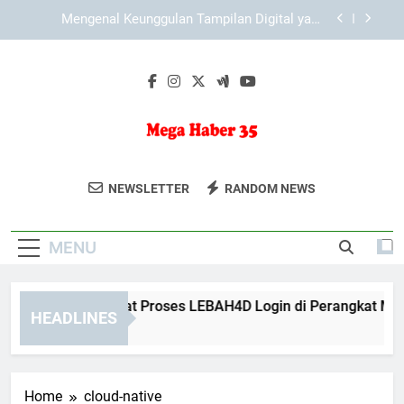
Skip
Mengenal Keunggulan Tampilan Digital yang
to
Digunakan LEBAH4D
content
Mengenal Keunggulan Tampilan Digital yang
Digunakan KAYA787
Cara Mempercepat Proses LEBAH4D Login di
Perangkat Mobile secara Aman dan Efisien
Mengenal Keunggulan Tampilan Digital yang
Digunakan EDWINSLOT
Mega Haber 35
Dapatkan Berita Terbaru Dari Seluruh
Mengenal Keunggulan Tampilan Digital yang
NEWSLETTER
RANDOM NEWS
Digunakan LEBAH4D
Dunia Di Mega Haber 35. Informasi
Mengenal Keunggulan Tampilan Digital yang
Terkini Untuk Anda.
Digunakan KAYA787
MENU
ra Mempercepat Proses LEBAH4D Login di Perangkat Mobile 
HEADLINES
Weeks Ago
Home
cloud-native