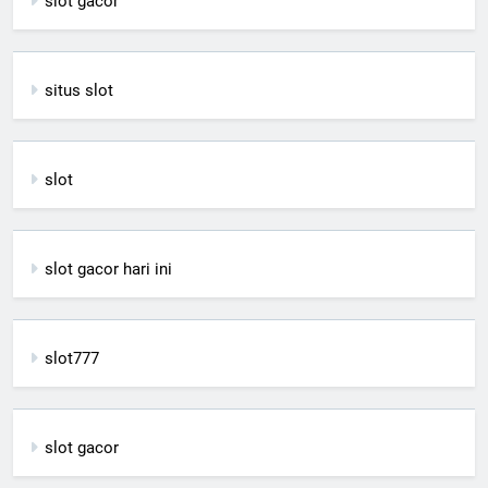
slot gacor
situs slot
slot
slot gacor hari ini
slot777
slot gacor