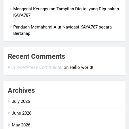
Mengenal Keunggulan Tampilan Digital yang Digunakan
KAYA787
Panduan Memahami Alur Navigasi KAYA787 secara
Bertahap
Recent Comments
A WordPress Commenter
on
Hello world!
Archives
July 2026
June 2026
May 2026