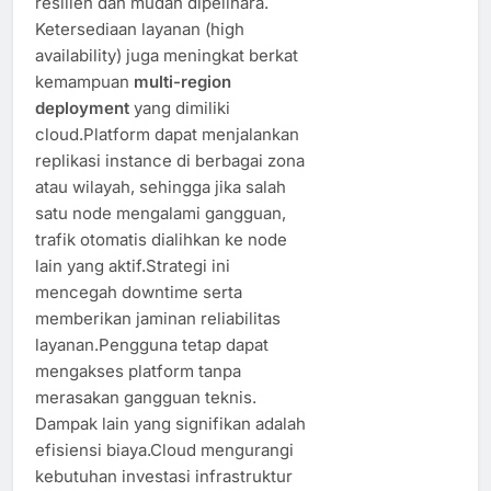
resilien dan mudah dipelihara.
Ketersediaan layanan (high
availability) juga meningkat berkat
kemampuan
multi-region
deployment
yang dimiliki
cloud.Platform dapat menjalankan
replikasi instance di berbagai zona
atau wilayah, sehingga jika salah
satu node mengalami gangguan,
trafik otomatis dialihkan ke node
lain yang aktif.Strategi ini
mencegah downtime serta
memberikan jaminan reliabilitas
layanan.Pengguna tetap dapat
mengakses platform tanpa
merasakan gangguan teknis.
Dampak lain yang signifikan adalah
efisiensi biaya.Cloud mengurangi
kebutuhan investasi infrastruktur