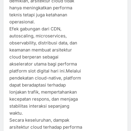
demikian, arsitektur cloud tidak
hanya meningkatkan performa
teknis tetapi juga ketahanan
operasional.
Efek gabungan dari CDN,
autoscaling, microservices,
observability, distribusi data, dan
keamanan membuat arsitektur
cloud berperan sebagai
akselerator utama bagi performa
platform slot digital hari ini.Melalui
pendekatan cloud-native, platform
dapat beradaptasi terhadap
lonjakan trafik, mempertahankan
kecepatan respons, dan menjaga
stabilitas interaksi sepanjang
waktu.
Secara keseluruhan, dampak
arsitektur cloud terhadap performa