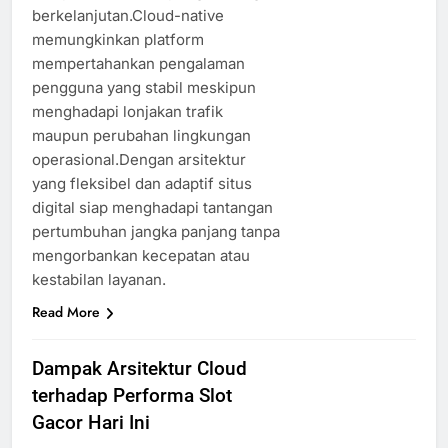
berkelanjutan.Cloud-native
memungkinkan platform
mempertahankan pengalaman
pengguna yang stabil meskipun
menghadapi lonjakan trafik
maupun perubahan lingkungan
operasional.Dengan arsitektur
yang fleksibel dan adaptif situs
digital siap menghadapi tantangan
pertumbuhan jangka panjang tanpa
mengorbankan kecepatan atau
kestabilan layanan.
Read More
Dampak Arsitektur Cloud
terhadap Performa Slot
Gacor Hari Ini