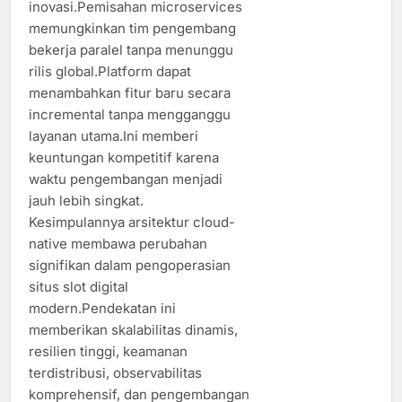
inovasi.Pemisahan microservices
memungkinkan tim pengembang
bekerja paralel tanpa menunggu
rilis global.Platform dapat
menambahkan fitur baru secara
incremental tanpa mengganggu
layanan utama.Ini memberi
keuntungan kompetitif karena
waktu pengembangan menjadi
jauh lebih singkat.
Kesimpulannya arsitektur cloud-
native membawa perubahan
signifikan dalam pengoperasian
situs slot digital
modern.Pendekatan ini
memberikan skalabilitas dinamis,
resilien tinggi, keamanan
terdistribusi, observabilitas
komprehensif, dan pengembangan