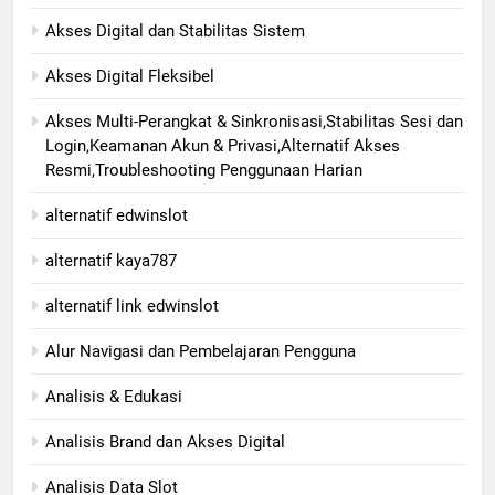
Akses Digital dan Stabilitas Sistem
Akses Digital Fleksibel
Akses Multi-Perangkat & Sinkronisasi,Stabilitas Sesi dan
Login,Keamanan Akun & Privasi,Alternatif Akses
Resmi,Troubleshooting Penggunaan Harian
alternatif edwinslot
alternatif kaya787
alternatif link edwinslot
Alur Navigasi dan Pembelajaran Pengguna
Analisis & Edukasi
Analisis Brand dan Akses Digital
Analisis Data Slot