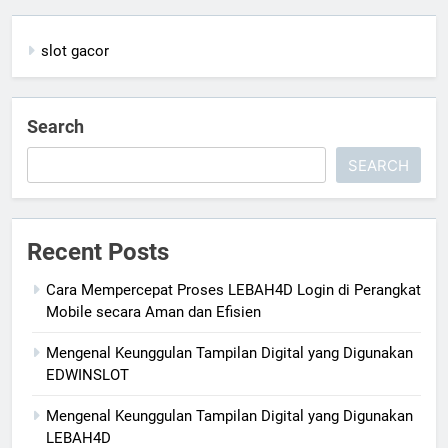
slot gacor
Search
SEARCH
Recent Posts
Cara Mempercepat Proses LEBAH4D Login di Perangkat
Mobile secara Aman dan Efisien
Mengenal Keunggulan Tampilan Digital yang Digunakan
EDWINSLOT
Mengenal Keunggulan Tampilan Digital yang Digunakan
LEBAH4D