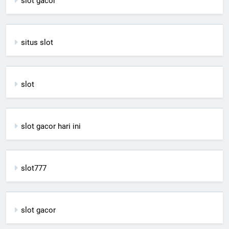
slot gacor
situs slot
slot
slot gacor hari ini
slot777
slot gacor