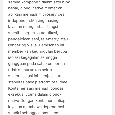
semua komponen dalam satu blok
besar, cloud-native memecah
aplikasi menjadi microservices
independen.Masing masing
layanan mengemban fungsi
spesifik seperti autentikasi,
pengelolaan sesi, telemetry, atau
rendering visual.Pemisahan ini
memberikan keunggulan berupa
isolasi kegagalan sehingga
gangguan pada satu komponen
tidak menurunkan seluruh
sistem.Isolasi ini menjadi kunci
stabilitas pada platform real time.
Kontainerisasi menjadi pondasi
eksekusi utama dalam cloud-
native.Dengan kontainer, setiap
layanan membawa dependensi
sendiri sehingga konsistensi