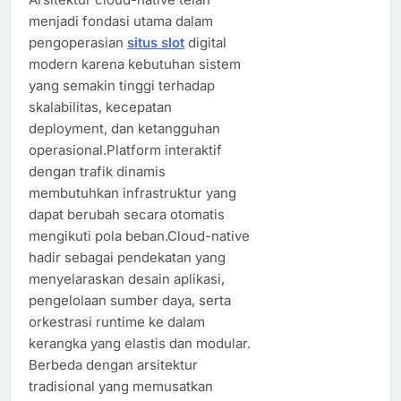
menjadi fondasi utama dalam
pengoperasian
situs slot
digital
modern karena kebutuhan sistem
yang semakin tinggi terhadap
skalabilitas, kecepatan
deployment, dan ketangguhan
operasional.Platform interaktif
dengan trafik dinamis
membutuhkan infrastruktur yang
dapat berubah secara otomatis
mengikuti pola beban.Cloud-native
hadir sebagai pendekatan yang
menyelaraskan desain aplikasi,
pengelolaan sumber daya, serta
orkestrasi runtime ke dalam
kerangka yang elastis dan modular.
Berbeda dengan arsitektur
tradisional yang memusatkan