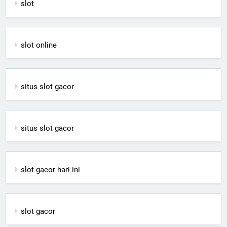
slot
slot online
situs slot gacor
situs slot gacor
slot gacor hari ini
slot gacor