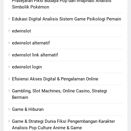
Prasejarah Fiksi Budaya Pop dan Imajinasi Analisis
Simbolik Pokémon
Edukasi Digital Analisis Sistem Game Psikologi Pemain
edwinslot
edwinslot alternatif
edwinslot link alternatif
edwinslot login
Efisiensi Akses Digital & Pengalaman Online
Gambling, Slot Machines, Online Casino, Strategi
Bermain
Game & Hiburan
Game & Strategi Dunia Fiksi Pengembangan Karakter
Analisis Pop Culture Anime & Game