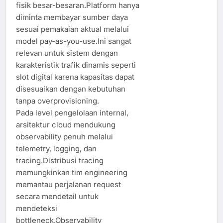
fisik besar-besaran.Platform hanya
diminta membayar sumber daya
sesuai pemakaian aktual melalui
model pay-as-you-use.Ini sangat
relevan untuk sistem dengan
karakteristik trafik dinamis seperti
slot digital karena kapasitas dapat
disesuaikan dengan kebutuhan
tanpa overprovisioning.
Pada level pengelolaan internal,
arsitektur cloud mendukung
observability penuh melalui
telemetry, logging, dan
tracing.Distribusi tracing
memungkinkan tim engineering
memantau perjalanan request
secara mendetail untuk
mendeteksi
bottleneck.Observability