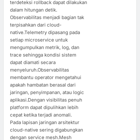
terdeteksi rollback dapat dilakukan
dalam hitungan detik.
Observabilitas menjadi bagian tak
terpisahkan dari cloud-
native.Telemetry dipasang pada
setiap microservice untuk
mengumpulkan metrik, log, dan
trace sehingga kondisi sistem
dapat diamati secara
menyeluruh.Observabilitas
membantu operator mengetahui
apakah hambatan berasal dari
jaringan, penyimpanan, atau logic
aplikasi.Dengan visibilitas penuh
platform dapat dipulihkan lebih
cepat ketika terjadi anomali.
Pada lapisan jaringan arsitektur
cloud-native sering digabungkan
dengan service mesh.Mesh