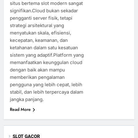
situs bertema slot modern sangat
signifikan.Cloud bukan sekadar
pengganti server fisik, tetapi
strategi arsitektural yang
menyatukan skala, efisiensi,
kecepatan, keamanan, dan
ketahanan dalam satu kesatuan
sistem yang adaptif.Platform yang
memanfaatkan keunggulan cloud
dengan baik akan mampu
memberikan pengalaman
pengguna yang lebih cepat, lebih
stabil, dan lebih terpercaya dalam
jangka panjang.
Read More
SLOT GACOR