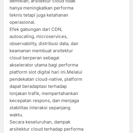
demikian, arsitektur cloud tidak
hanya meningkatkan performa
teknis tetapi juga ketahanan
operasional.
Efek gabungan dari CDN,
autoscaling, microservices,
observability, distribusi data, dan
keamanan membuat arsitektur
cloud berperan sebagai
akselerator utama bagi performa
platform slot digital hari ini.Melalui
pendekatan cloud-native, platform
dapat beradaptasi terhadap
lonjakan trafik, mempertahankan
kecepatan respons, dan menjaga
stabilitas interaksi sepanjang
waktu.
Secara keseluruhan, dampak
arsitektur cloud terhadap performa